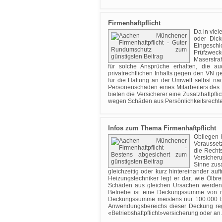
Firmenhaftpflicht
Da in viel
oder Dic
Eingeschl
Prüfzweck
Maserstra
für solche Ansprüche erhalten, die au
privatrechtlichen Inhalts gegen den VN 
für die Haftung an der Umwelt selbst 
Personenschaden eines Mitarbeiters des 
bieten die Versicherer eine Zusatzhaftpfli
wegen Schäden aus Persönlichkeitsrechten
Infos zum Thema Firmenhaftpflicht
Obliegen 
Voraussetz
die Rechts
Versicher
Sinne zus
gleichzeitig oder kurz hintereinander au
Heizungstechniker legt er dar, wie Ölb
Schäden aus gleichen Ursachen werden 
Betriebe ist eine Deckungssumme von n
Deckungssumme meistens nur 100.000 EUR
Anwendungsbereichs dieser Deckung reg
«Betriebshaftpflicht»versicherung oder an.