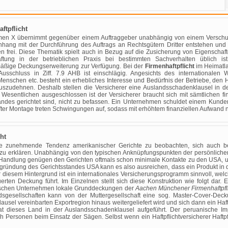
ftpflicht
en X übernimmt gegenüber einem Auftraggeber unabhängig von einem Verschuld
ang mit der Durchführung des Auftrags an Rechtsgütern Dritter entstehen und st
n frei. Diese Thematik spielt auch in Bezug auf die Zusicherung von Eigenschaf
aftung in der betrieblichen Praxis bei bestimmten Sachverhalten üblich ist,
äßige Deckungserweiterung zur Verfügung. Bei der
Firmenhaftpflicht
im Heimatla
Ausschluss in Ziff. 7.9 AHB ist einschlägig. Angesichts des internationalen
Menschen etc. besteht ein erhebliches Interesse und Bedürfnis der Betriebe, den 
auszudehnen. Deshalb stellen die Versicherer eine Auslandsschadenklausel in
 Wesentlichen ausgeschlossen ist der Versicherer braucht sich mit sämtlichen f
ndes gerichtet sind, nicht zu befassen. Ein Unternehmen schuldet einem Kunden
ter Montage treten Schwingungen auf, sodass mit erhöhtem finanziellen Aufwand
ht
ne zunehmende Tendenz amerikanischer Gerichte zu beobachten, sich auch b
 zu erklären. Unabhängig von den typischen Anknüpfungspunkten der persönlich
 Handlung genügen den Gerichten oftmals schon minimale Kontakte zu den USA, u
egründung des Gerichtsstandes USA kann es also ausreichen, dass ein Produkt i
r diesem Hintergrund ist ein internationales Versicherungsprogramm sinnvoll, w
uerten Deckung führt. Im Einzelnen stellt sich diese Konstruktion wie folgt dar. 
ndischen Unternehmen lokale Grunddeckungen der
Aachen Münchener Firmenhaftpfl
dsgesellschaften kann von der Muttergesellschaft eine sog. Master-Cover-Dec
klausel vereinbarten Exportregion hinaus weitergeliefert wird und sich dann ein Ha
t dieses Land in der Auslandsschadenklausel aufgeführt. Der peruanische Imp
h Personen beim Einsatz der Sägen. Selbst wenn ein Haftpflichtversicherer Haftp