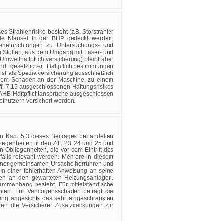
 Strahlenrisiko besteht (z.B. Störstrahler
de Klausel in der BHP gedeckt werden.
geneinrichtungen zu Untersuchungs- und
n Stoffen, aus dem Umgang mit Laser- und
welthaftpflichtversicherung) bleibt aber
d gesetzlicher Haftpflichtbestimmungen
t
ist als Spezialversicherung ausschließlich
inem Schaden an der Maschine, zu einem
f. 7.15 ausgeschlossenen Haftungsrisikos
.16 AHB Haftpflichtansprüche ausgeschlossen
etnutzern versichert werden.
in Kap. 5.3 dieses Beitrages behandelten
iegenheiten in den Ziff. 23, 24 und 25 und
 Obliegenheiten, die vor dem Eintritt des
sfalls relevant werden. Mehrere in diesem
einer gemeinsamen Ursache herrühren und
 In einer fehlerhaften Anweisung an seine
äden an den gewarteten Heizungsanlagen.
mmenhang besteht. Für mittelständische
hlen. Für Vermögensschäden beträgt die
ung angesichts des sehr eingeschränkten
en die Versicherer Zusatzdeckungen zur