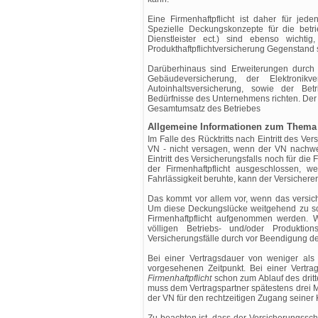
Eine Firmenhaftpflicht ist daher für jed
Spezielle Deckungskonzepte für die betri
Dienstleister ect.) sind ebenso wicht
Produkthaftpflichtversicherung Gegenstand 
Darüberhinaus sind Erweiterungen durch 
Gebäudeversicherung, der Elektronik
Autoinhaltsversicherung, sowie der Bet
Bedürfnisse des Unternehmens richten. Der z
Gesamtumsatz des Betriebes
Allgemeine Informationen zum Thema 
Im Falle des Rücktritts nach Eintritt des Ver
VN - nicht versagen, wenn der VN nachwei
Eintritt des Versicherungsfalls noch für die
der Firmenhaftpflicht ausgeschlossen, w
Fahrlässigkeit beruhte, kann der Versichere
Das kommt vor allem vor, wenn das versiche
Um diese Deckungslücke weitgehend zu schl
Firmenhaftpflicht aufgenommen werden. W
völligen Betriebs- und/oder Produktion
Versicherungsfälle durch vor Beendigung de
Bei einer Vertragsdauer von weniger als
vorgesehenen Zeitpunkt. Bei einer Vertr
Firmenhaftpflicht
schon zum Ablauf des drit
muss dem Vertragspartner spätestens drei 
der VN für den rechtzeitigen Zugang seiner 