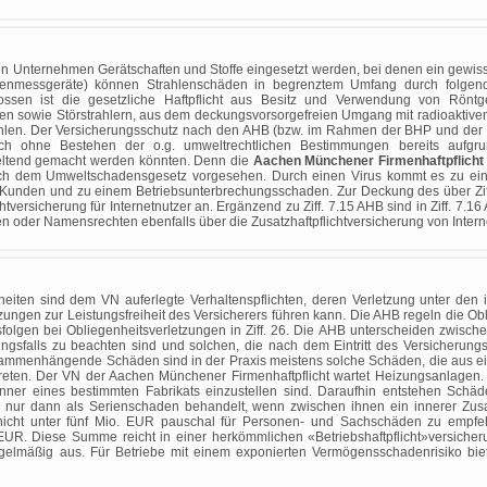
en Unternehmen Gerätschaften und Stoffe eingesetzt werden, bei denen ein gewisses
kenmessgeräte) können Strahlenschäden in begrenztem Umfang durch folgen
ossen ist die gesetzliche Haftpflicht aus Besitz und Verwendung von Rönt
en sowie Störstrahlern, aus dem deckungsvorsorgefreien Umgang mit radioaktive
hlen. Der Versicherungsschutz nach den AHB (bzw. im Rahmen der BHP und der Um
ch ohne Bestehen der o.g. umweltrechtlichen Bestimmungen bereits aufgrun
geltend gemacht werden könnten. Denn die
Aachen Münchener Firmenhaftpflich
nach dem Umweltschadensgesetz vorgesehen. Durch einen Virus kommt es zu e
Kunden und zu einem Betriebsunterbrechungsschaden. Zur Deckung des über Zif
chtversicherung für Internetnutzer an. Ergänzend zu Ziff. 7.15 AHB sind in Ziff. 7
 oder Namensrechten ebenfalls über die Zusatzhaftpflichtversicherung von Intern
heiten sind dem VN auferlegte Verhaltenspflichten, deren Verletzung unter den 
ungen zur Leistungsfreiheit des Versicherers führen kann. Die AHB regeln die Obl
folgen bei Obliegenheitsverletzungen in Ziff. 26. Die AHB unterscheiden zwischen
ungsfalls zu beachten sind und solchen, die nach dem Eintritt des Versicherung
ammenhängende Schäden sind in der Praxis meistens solche Schäden, die aus 
ftreten. Der VN der Aachen Münchener Firmenhaftpflicht wartet Heizungsanlagen.
renner eines bestimmten Fabrikats einzustellen sind. Daraufhin entstehen Sch
nur dann als Serienschaden behandelt, wenn zwischen ihnen ein innerer Zusa
icht unter fünf Mio. EUR pauschal für Personen- und Sachschäden zu empfe
. Diese Summe reicht in einer herkömmlichen «Betriebshaftpflicht»versicher
elmäßig aus. Für Betriebe mit einem exponierten Vermögensschadenrisiko biet