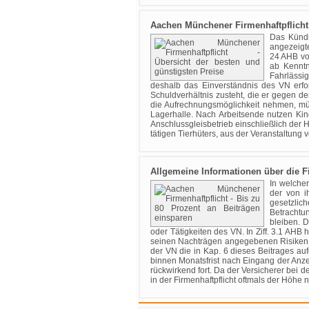
Aachen Münchener Firmenhaftpflicht
Das Kündi
angezeigt
24 AHB vor
ab Kenntn
Fahrlässi
deshalb das Einverständnis des VN erfo
Schuldverhältnis zusteht, die er gegen 
die Aufrechnungsmöglichkeit nehmen, mü
Lagerhalle. Nach Arbeitsende nutzen Kind
Anschlussgleisbetrieb einschließlich der
tätigen Tierhüters, aus der Veranstaltun
Allgemeine Informationen über die F
In welche
der von i
gesetzlic
Betrachtu
bleiben. 
oder Tätigkeiten des VN. In Ziff. 3.1 AHB
seinen Nachträgen angegebenen Risiken 
der VN die in Kap. 6 dieses Beitrages auf
binnen Monatsfrist nach Eingang der Anze
rückwirkend fort. Da der Versicherer bei
in der Firmenhaftpflicht oftmals der Höh