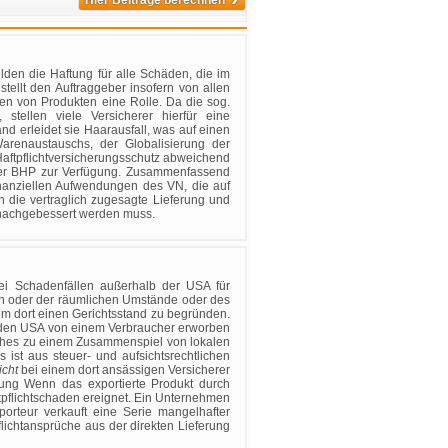
Hier Beiträge berechnen
en die Haftung für alle Schäden, die im
ellt den Auftraggeber insofern von allen
ten von Produkten eine Rolle. Da die sog.
 stellen viele Versicherer hierfür eine
nd erleidet sie Haarausfall, was auf einen
 Warenaustauschs, der Globalisierung der
Haftpflichtversicherungsschutz abweichend
 der BHP zur Verfügung. Zusammenfassend
inanziellen Aufwendungen des VN, die auf
 die vertraglich zugesagte Lieferung und
 nachgebessert werden muss.
ei Schadenfällen außerhalb der USA für
en oder der räumlichen Umstände oder des
m dort einen Gerichtsstand zu begründen.
n den USA von einem Verbraucher erworben
elches zu einem Zusammenspiel von lokalen
Es ist aus steuer- und aufsichtsrechtlichen
icht
bei einem dort ansässigen Versicherer
kung Wenn das exportierte Produkt durch
ftpflichtschaden ereignet. Ein Unternehmen
orteur verkauft eine Serie mangelhafter
flichtansprüche aus der direkten Lieferung