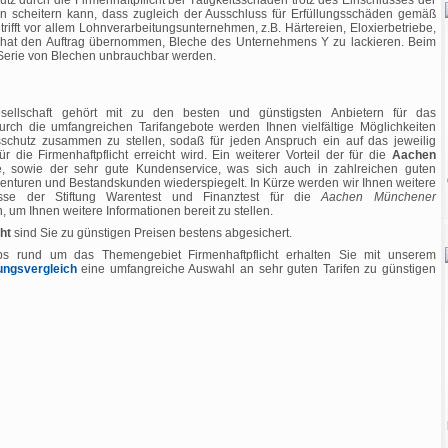
tz durch die Firmenhaftpflicht bei Tätigkeitsschäden trotz des Einschlusses der
ran scheitern kann, dass zugleich der Ausschluss für Erfüllungsschäden gemäß
trifft vor allem Lohnverarbeitungsunternehmen, z.B. Härtereien, Eloxierbetriebe,
hat den Auftrag übernommen, Bleche des Unternehmens Y zu lackieren. Beim
Serie von Blechen unbrauchbar werden.
ellschaft gehört mit zu den besten und günstigsten Anbietern für das
urch die umfangreichen Tarifangebote werden Ihnen vielfältige Möglichkeiten
gsschutz zusammen zu stellen, sodaß für jeden Anspruch ein auf das jeweilig
r die Firmenhaftpflicht erreicht wird. Ein weiterer Vorteil der für die
Aachen
ise, sowie der sehr gute Kundenservice, was sich auch in zahlreichen guten
nturen und Bestandskunden wiederspiegelt. In Kürze werden wir Ihnen weitere
nisse der Stiftung Warentest und Finanztest für die
Aachen Münchener
, um Ihnen weitere Informationen bereit zu stellen.
ht
sind Sie zu günstigen Preisen bestens abgesichert.
ps rund um das Themengebiet Firmenhaftpflicht erhalten Sie mit unserem
ungsvergleich
eine umfangreiche Auswahl an sehr guten Tarifen zu günstigen