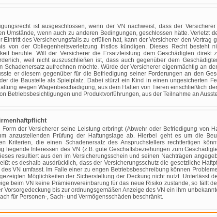
gungsrecht ist ausgeschlossen, wenn der VN nachweist, dass der Versicherer 
en Umstände, wenn auch zu anderen Bedingungen, geschlossen hätte. Verletzt der
 Eintritt des Versicherungsfalls zu erfüllen hat, kann der Versicherer den Vertrag
is von der Obliegenheitsverletzung fristlos kündigen. Dieses Recht besteht 
gkeit beruhte. Will der Versicherer die Ersatzleistung dem Geschädigten direkt
rderlich, weil nicht auszuschließen ist, dass auch gegenüber dem Geschädigte
den Schadenersatz aufrechnen möchte. Würde der Versicherer eigenmächtig an d
sste er diesem gegenüber für die Befriedigung seiner Forderungen an den Ges
er die Baustelle als Spielplatz. Dabei stürzt ein Kind in einen ungesicherten Fe
 Haftung wegen Wagenbeschädigung, aus dem Halten von Tieren einschließlich der
g von Betriebsbesichtigungen und Produktvorführungen, aus der Teilnahme an Auss
irmenhaftpflicht
r Form der Versicherer seine Leistung erbringt (Abwehr oder Befriedigung von H
hm anzustellenden Prüfung der Haftungslage ab. Hierbei geht es um die Beur
hen Kriterien, die einen Schadenersatz des Anspruchstellers rechtfertigen könn
ng liegende Interessen des VN (z.B. gute Geschäftsbeziehungen zum Geschädigte
Dieses resultiert aus den im Versicherungsschein und seinen Nachträgen angege
 heißt es deshalb ausdrücklich, dass der Versicherungsschutz die gesetzliche Haft
des VN umfasst. Im Falle einer zu engen Betriebsbeschreibung können Probleme
gezeigten Möglichkeiten der Sicherstellung der Deckung nicht nutzt. Unterlässt 
ige beim VN keine Prämienvereinbarung für das neue Risiko zustande, so fällt de
 der Vorsorgedeckung bis zur ordnungsgemäßen Anzeige des VN ein ihm unbekanntes 
e nach für Personen-, Sach- und Vermögensschäden beschränkt.