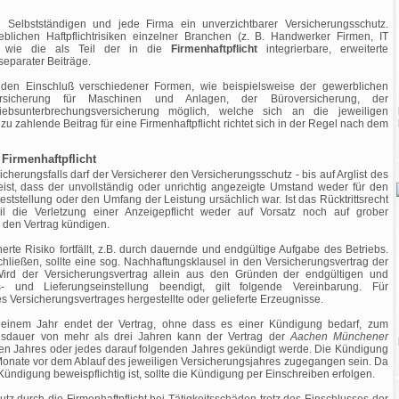
en Selbstständigen und jede Firma ein unverzichtbarer Versicherungsschutz.
eblichen Haftpflichtrisiken einzelner Branchen (z. B. Handwerker Firmen, IT
ig, wie die als Teil der in die
Firmenhaftpflicht
integrierbare, erweiterte
separater Beiträge.
den Einschluß verschiedener Formen, wie beispielsweise der gewerblichen
versicherung für Maschinen und Anlagen, der Büroversicherung, der
riebsunterbrechungsversicherung möglich, welche sich an die jeweiligen
u zahlende Beitrag für eine Firmenhaftpflicht richtet sich in der Regel nach dem
Firmenhaftpflicht
sicherungsfalls darf der Versicherer den Versicherungsschutz - bis auf Arglist des
st, dass der unvollständig oder unrichtig angezeigte Umstand weder für den
 Feststellung oder den Umfang der Leistung ursächlich war. Ist das Rücktrittsrecht
eil die Verletzung einer Anzeigepflicht weder auf Vorsatz noch auf grober
r den Vertrag kündigen.
rte Risiko fortfällt, z.B. durch dauernde und endgültige Aufgabe des Betriebs.
ießen, sollte eine sog. Nachhaftungsklausel in den Versicherungsvertrag der
ird der Versicherungsvertrag allein aus den Gründen der endgültigen und
s- und Lieferungseinstellung beendigt, gilt folgende Vereinbarung. Für
s Versicherungsvertrages hergestellte oder gelieferte Erzeugnisse.
 einem Jahr endet der Vertrag, ohne dass es einer Kündigung bedarf, zum
agsdauer von mehr als drei Jahren kann der Vertrag der
Aachen Münchener
ten Jahres oder jedes darauf folgenden Jahres gekündigt werde. Die Kündigung
Monate vor dem Ablauf des jeweiligen Versicherungsjahres zugegangen sein. Da
Kündigung beweispflichtig ist, sollte die Kündigung per Einschreiben erfolgen.