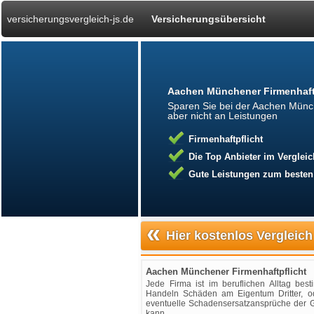
versicherungsvergleich-js.de
Versicherungsübersicht
Aachen Münchener Firmenhaft
Sparen Sie bei der Aachen Münch
aber nicht an Leistungen
Firmenhaftpflicht
Die Top Anbieter im Vergleic
Gute Leistungen zum besten
«
Hier kostenlos Vergleich
Aachen Münchener Firmenhaftpflicht
Jede Firma ist im beruflichen Alltag be
Handeln Schäden am Eigentum Dritter, od
eventuelle Schadensersatzansprüche der G
kann.