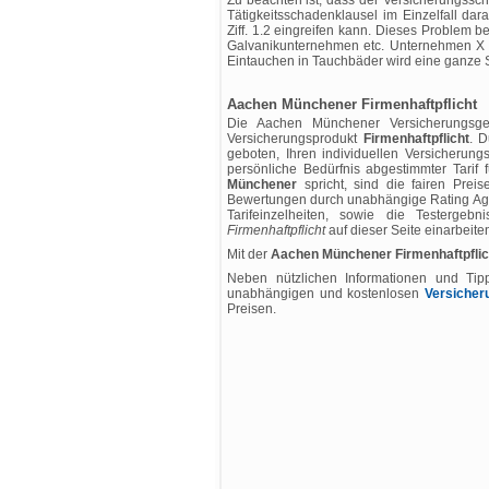
Zu beachten ist, dass der Versicherungsschu
Tätigkeitsschadenklausel im Einzelfall da
Ziff. 1.2 eingreifen kann. Dieses Problem be
Galvanikunternehmen etc. Unternehmen X 
Eintauchen in Tauchbäder wird eine ganze 
Aachen Münchener Firmenhaftpflicht
Die Aachen Münchener Versicherungsges
Versicherungsprodukt
Firmenhaftpflicht
. D
geboten, Ihren individuellen Versicherun
persönliche Bedürfnis abgestimmter Tarif fü
Münchener
spricht, sind die fairen Pre
Bewertungen durch unabhängige Rating Age
Tarifeinzelheiten, sowie die Testergeb
Firmenhaftpflicht
auf dieser Seite einarbeiten
Mit der
Aachen Münchener Firmenhaftpflic
Neben nützlichen Informationen und Tip
unabhängigen und kostenlosen
Versicher
Preisen.