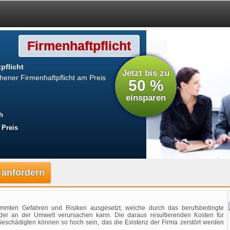
Firmenhaftpflicht
pflicht
Jetzt bis zu
ener Firmenhaftpflicht am Preis
50 %
einsparen
h
 Preis
 anfordern
stimmten Gefahren und Risiken ausgesetzt, welche durch das berufsbedingte
er an der Umwelt verursachen kann. Die daraus resultierenden Kosten für
eschädigten können so hoch sein, das die Existenz der Firma zerstört werden