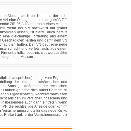
den Vertrag auch bei Kenntnis der nicht
 VN eine Obliegenheit, die er gemäß Ziff.
 gemäß Ziff. 26 AHB innerhalb eines Monats
nicht, wenn der VN nachweist auf grober
 zukommen lassen, ist hierzu auch bereits
n eine gleichartige Forderung aus einem
en Geschädigten leisten und damit dem VN
chädigten haften. Der VN baut eine neue
nsterschacht und verletzt sich, aus einem
 Firmenhaftpflicht des nicht gewerbsmäßig
tellungen und Messen.
aftpflichtansprüchen), hängt vom Ergebnis
teilung der einzelnen tatsächlichen und
ten. Sonstige, außerhalb der rechtlichen
n) haben grundsätzlich außer Betracht zu
benen Eigenschaften, Rechtsverhältnissen
pflicht aus den im Versicherungsschein und
 insbesondere auch dann eintreten, wenn
der VN die rechtzeitige Anzeige oder kommt
r Versicherungsschutz für das neue Risiko
Risiko trägt, ist der Versicherungsschutz