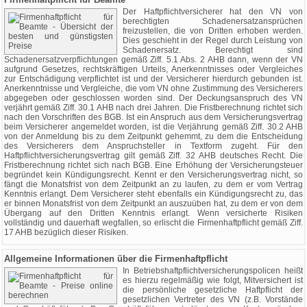
Der Haftpflichtversicherer hat den VN von
berechtigten Schadenersatzansprüchen
freizustellen, die von Dritten erhoben werden.
Dies geschieht in der Regel durch Leistung von
Schadenersatz. Berechtigt sind
Schadenersatzverpflichtungen gemäß Ziff. 5.1 Abs. 2 AHB dann, wenn der VN
aufgrund Gesetzes, rechtskräftigen Urteils, Anerkenntnisses oder Vergleiches
zur Entschädigung verpflichtet ist und der Versicherer hierdurch gebunden ist.
Anerkenntnisse und Vergleiche, die vom VN ohne Zustimmung des Versicherers
abgegeben oder geschlossen worden sind. Der Deckungsanspruch des VN
verjährt gemäß Ziff. 30.1 AHB nach drei Jahren. Die Fristberechnung richtet sich
nach den Vorschriften des BGB. Ist ein Anspruch aus dem Versicherungsvertrag
beim Versicherer angemeldet worden, ist die Verjährung gemäß Ziff. 30.2 AHB
von der Anmeldung bis zu dem Zeitpunkt gehemmt, zu dem die Entscheidung
des Versicherers dem Anspruchsteller in Textform zugeht. Für den
Haftpflichtversicherungsvertrag gilt gemäß Ziff. 32 AHB deutsches Recht. Die
Fristberechnung richtet sich nach BGB. Eine Erhöhung der Versicherungsteuer
begründet kein Kündigungsrecht. Kennt er den Versicherungsvertrag nicht, so
fängt die Monatsfrist von dem Zeitpunkt an zu laufen, zu dem er vom Vertrag
Kenntnis erlangt. Dem Versicherer steht ebenfalls ein Kündigungsrecht zu, das
er binnen Monatsfrist von dem Zeitpunkt an auszuüben hat, zu dem er von dem
Übergang auf den Dritten Kenntnis erlangt. Wenn versicherte Risiken
vollständig und dauerhaft wegfallen, so erlischt die Firmenhaftpflicht gemäß Ziff.
17 AHB bezüglich dieser Risiken.
Allgemeine Informationen über die Firmenhaftpflicht
In Betriebshaftpflichtversicherungspolicen heißt
es hierzu regelmäßig wie folgt, Mitversichert ist
die persönliche gesetzliche Haftpflicht der
gesetzlichen Vertreter des VN (z.B. Vorstände