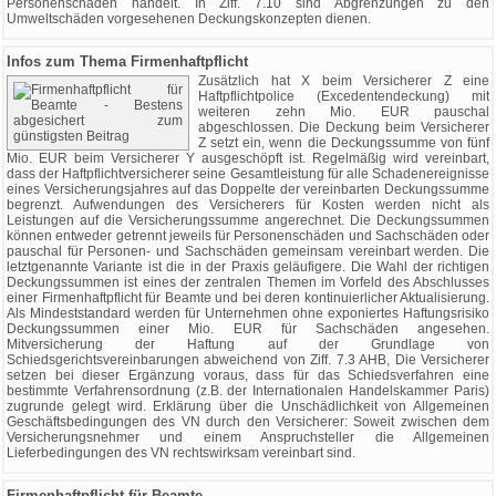
Personenschäden handelt. In Ziff. 7.10 sind Abgrenzungen zu den
Umweltschäden vorgesehenen Deckungskonzepten dienen.
Infos zum Thema Firmenhaftpflicht
Zusätzlich hat X beim Versicherer Z eine
Haftpflichtpolice (Excedentendeckung) mit
weiteren zehn Mio. EUR pauschal
abgeschlossen. Die Deckung beim Versicherer
Z setzt ein, wenn die Deckungssumme von fünf
Mio. EUR beim Versicherer Y ausgeschöpft ist. Regelmäßig wird vereinbart,
dass der Haftpflichtversicherer seine Gesamtleistung für alle Schadenereignisse
eines Versicherungsjahres auf das Doppelte der vereinbarten Deckungssumme
begrenzt. Aufwendungen des Versicherers für Kosten werden nicht als
Leistungen auf die Versicherungssumme angerechnet. Die Deckungssummen
können entweder getrennt jeweils für Personenschäden und Sachschäden oder
pauschal für Personen- und Sachschäden gemeinsam vereinbart werden. Die
letztgenannte Variante ist die in der Praxis geläufigere. Die Wahl der richtigen
Deckungssummen ist eines der zentralen Themen im Vorfeld des Abschlusses
einer Firmenhaftpflicht für Beamte und bei deren kontinuierlicher Aktualisierung.
Als Mindeststandard werden für Unternehmen ohne exponiertes Haftungsrisiko
Deckungssummen einer Mio. EUR für Sachschäden angesehen.
Mitversicherung der Haftung auf der Grundlage von
Schiedsgerichtsvereinbarungen abweichend von Ziff. 7.3 AHB, Die Versicherer
setzen bei dieser Ergänzung voraus, dass für das Schiedsverfahren eine
bestimmte Verfahrensordnung (z.B. der Internationalen Handelskammer Paris)
zugrunde gelegt wird. Erklärung über die Unschädlichkeit von Allgemeinen
Geschäftsbedingungen des VN durch den Versicherer: Soweit zwischen dem
Versicherungsnehmer und einem Anspruchsteller die Allgemeinen
Lieferbedingungen des VN rechtswirksam vereinbart sind.
Firmenhaftpflicht für Beamte