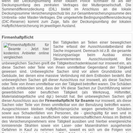
wenn der Deckungsumfang einer lokalen Police schmaler ist als der
Deckungsumfang des zentralen Vertrages der Muttergesellschaft. Die
Summendifferenzdeckung (DIL) bietet im Anschluss an die lokale
Deckungssumme Versicherungsschutz bis zur Gesamtversicherungssumme des
Umbrella- oder Master-Vertrages. Die umgekehrte Bedingungsdifferenzdeckung
(DIC-Reserve) kommt zum Zuge, falls der Deckungsumfang der lokalen
Haftpflichtversicherung im jeweiligen Ausland.
Firmenhaftpflicht
Bei Tätigkeiten an Teilen einer beweglichen
Sache erfasst der Ausschlusstatbestand die
Sache insgesamt. Demnach ist z.B. die gesamte
Heizungsanlage beim Ausbau eines
Steuerelementes Ausschlussobjekt. Bei
unbeweglichen Sachen greift die Tätigkeitsschadenklausel nur insoweit ein, als
diese Sachen oder Teile von ihnen unmittelbar Gegenstand der Tätigkeit
gewesen sind. Unbewegliche Sachen sind vor allem Grundstücke und
Gebäude, bei denen eine massive Verbindung mit dem Erdboden besteht. Bei
unbeweglichen Sachen gilt dieser Ausschluss nur insoweit, als diese Sachen
oder Teile von ihnen unmittelbar von der Tätigkeit betroffen waren. Die Schäden
dadurch entstanden sind, dass der VN diese Sachen zur Durchführung seiner
gewerblichen oder beruflichen Tätigkeit (als Werkzeug, Hilfsmittel,
Materialablagefläche und dgl.) benutzt hat. Bei unbeweglichen Sachen gilt
dieser Ausschluss aus der
Firmenhaftpflicht für Beamte
nur insoweit, als diese
Sachen oder Teile von ihnen unmittelbar von der Benutzung betroffen waren.
Ausgeschlossen bleiben Haftpflichtansprüche wegen genetischer Schäden
sowie aus Schadenfällen von Personen, die - gleichgültig für wen und in
wessen Interesse - aus beruflichem oder wissenschaftlichem Anlass im Betrieb
des Versicherungsnehmers eine Tätigkeit ausüben und hierbei energiereiche
ionisierende Strahlen sowie von Laser- oder Maserstrahlen ausgehende
Gefahren in Kauf zu nehmen haben, soweit es sich um die Folgen von