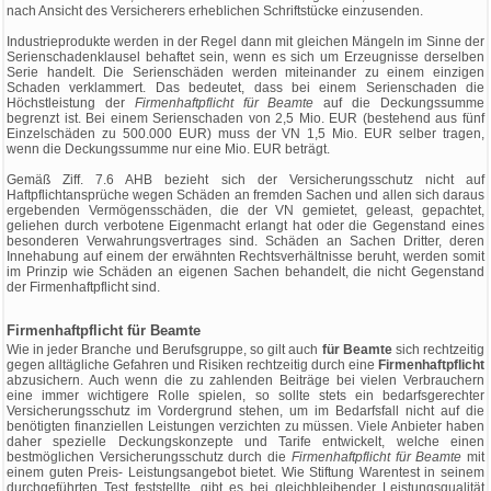
nach Ansicht des Versicherers erheblichen Schriftstücke einzusenden.
Industrieprodukte werden in der Regel dann mit gleichen Mängeln im Sinne der
Serienschadenklausel behaftet sein, wenn es sich um Erzeugnisse derselben
Serie handelt. Die Serienschäden werden miteinander zu einem einzigen
Schaden verklammert. Das bedeutet, dass bei einem Serienschaden die
Höchstleistung der
Firmenhaftpflicht für Beamte
auf die Deckungssumme
begrenzt ist. Bei einem Serienschaden von 2,5 Mio. EUR (bestehend aus fünf
Einzelschäden zu 500.000 EUR) muss der VN 1,5 Mio. EUR selber tragen,
wenn die Deckungssumme nur eine Mio. EUR beträgt.
Gemäß Ziff. 7.6 AHB bezieht sich der Versicherungsschutz nicht auf
Haftpflichtansprüche wegen Schäden an fremden Sachen und allen sich daraus
ergebenden Vermögensschäden, die der VN gemietet, geleast, gepachtet,
geliehen durch verbotene Eigenmacht erlangt hat oder die Gegenstand eines
besonderen Verwahrungsvertrages sind. Schäden an Sachen Dritter, deren
Innehabung auf einem der erwähnten Rechtsverhältnisse beruht, werden somit
im Prinzip wie Schäden an eigenen Sachen behandelt, die nicht Gegenstand
der Firmenhaftpflicht sind.
Firmenhaftpflicht für Beamte
Wie in jeder Branche und Berufsgruppe, so gilt auch
für Beamte
sich rechtzeitig
gegen alltägliche Gefahren und Risiken rechtzeitig durch eine
Firmenhaftpflicht
abzusichern. Auch wenn die zu zahlenden Beiträge bei vielen Verbrauchern
eine immer wichtigere Rolle spielen, so sollte stets ein bedarfsgerechter
Versicherungsschutz im Vordergrund stehen, um im Bedarfsfall nicht auf die
benötigten finanziellen Leistungen verzichten zu müssen. Viele Anbieter haben
daher spezielle Deckungskonzepte und Tarife entwickelt, welche einen
bestmöglichen Versicherungsschutz durch die
Firmenhaftpflicht für Beamte
mit
einem guten Preis- Leistungsangebot bietet. Wie Stiftung Warentest in seinem
durchgeführten Test feststellte, gibt es bei gleichbleibender Leistungsqualität