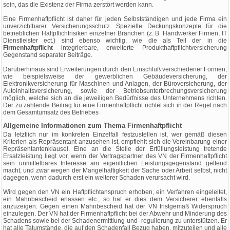
sein, das die Existenz der Firma zerstört werden kann.
Eine Firmenhaftpflicht ist daher für jeden Selbstständigen und jede Firma ein
unverzichtbarer Versicherungsschutz. Spezielle Deckungskonzepte für die
betrieblichen Haftpflichtrisiken einzelner Branchen (z. B. Handwerker Firmen, IT
Dienstleister ect.) sind ebenso wichtig, wie die als Teil der in die
Firmenhaftpflicht
integrierbare, erweiterte Produkthaftpflichtversicherung
Gegenstand separater Beiträge.
Darüberhinaus sind Erweiterungen durch den Einschluß verschiedener Formen,
wie beispielsweise der gewerblichen Gebäudeversicherung, der
Elektronikversicherung für Maschinen und Anlagen, der Büroversicherung, der
Autoinhaltsversicherung, sowie der Betriebsunterbrechungsversicherung
möglich, welche sich an die jeweiligen Bedürfnisse des Unternehmens richten.
Der zu zahlende Beitrag für eine Firmenhaftpflicht richtet sich in der Regel nach
dem Gesamtumsatz des Betriebes
Allgemeine Informationen zum Thema Firmenhaftpflicht
Da letztlich nur im konkreten Einzelfall festzustellen ist, wer gemäß diesen
Kriterien als Repräsentant anzusehen ist, empfiehlt sich die Vereinbarung einer
Repräsentantenklausel. Eine an die Stelle der Erfüllungsleistung tretende
Ersatzleistung liegt vor, wenn der Vertragspartner des VN der Firmenhaftpflicht
sein unmittelbares Interesse am eigentlichen Leistungsgegenstand geltend
macht, und zwar wegen der Mangelhaftigkeit der Sache oder Arbeit selbst, nicht
dagegen, wenn dadurch erst ein weiterer Schaden verursacht wird.
Wird gegen den VN ein Haftpflichtanspruch erhoben, ein Verfahren eingeleitet,
ein Mahnbescheid erlassen etc., so hat er dies dem Versicherer ebenfalls
anzuzeigen. Gegen einen Mahnbescheid hat der VN fristgemäß Widerspruch
einzulegen. Der VN hat der Firmenhaftpflicht bei der Abwehr und Minderung des
Schadens sowie bei der Schadenermittlung und -regulierung zu unterstützen. Er
hat alle Tatumstände, die auf den Schadenfall Bezug haben, mitzuteilen und alle