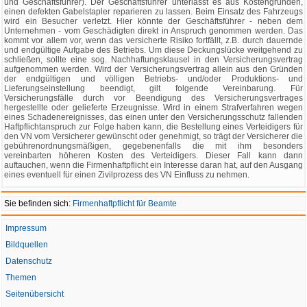
und Geschäftsführer). Der Geschäftsführer unterlässt es aus Kostengründen,
einen defekten Gabelstapler reparieren zu lassen. Beim Einsatz des Fahrzeugs
wird ein Besucher verletzt. Hier könnte der Geschäftsführer - neben dem
Unternehmen - vom Geschädigten direkt in Anspruch genommen werden. Das
kommt vor allem vor, wenn das versicherte Risiko fortfällt, z.B. durch dauernde
und endgültige Aufgabe des Betriebs. Um diese Deckungslücke weitgehend zu
schließen, sollte eine sog. Nachhaftungsklausel in den Versicherungsvertrag
aufgenommen werden. Wird der Versicherungsvertrag allein aus den Gründen
der endgültigen und völligen Betriebs- und/oder Produktions- und
Lieferungseinstellung beendigt, gilt folgende Vereinbarung. Für
Versicherungsfälle durch vor Beendigung des Versicherungsvertrages
hergestellte oder gelieferte Erzeugnisse. Wird in einem Strafverfahren wegen
eines Schadenereignisses, das einen unter den Versicherungsschutz fallenden
Haftpflichtanspruch zur Folge haben kann, die Bestellung eines Verteidigers für
den VN vom Versicherer gewünscht oder genehmigt, so trägt der Versicherer die
gebührenordnungsmäßigen, gegebenenfalls die mit ihm besonders
vereinbarten höheren Kosten des Verteidigers. Dieser Fall kann dann
auftauchen, wenn die Firmenhaftpflicht ein Interesse daran hat, auf den Ausgang
eines eventuell für einen Zivilprozess des VN Einfluss zu nehmen.
Sie befinden sich:
Firmenhaftpflicht für Beamte
Impressum
Bildquellen
Datenschutz
Themen
Seitenübersicht