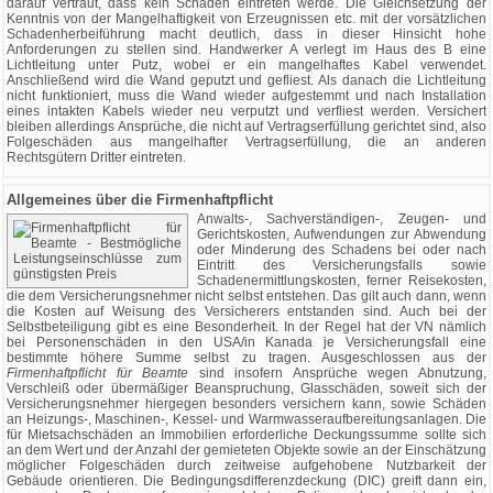
darauf vertraut, dass kein Schaden eintreten werde. Die Gleichsetzung der
Kenntnis von der Mangelhaftigkeit von Erzeugnissen etc. mit der vorsätzlichen
Schadenherbeiführung macht deutlich, dass in dieser Hinsicht hohe
Anforderungen zu stellen sind. Handwerker A verlegt im Haus des B eine
Lichtleitung unter Putz, wobei er ein mangelhaftes Kabel verwendet.
Anschließend wird die Wand geputzt und gefliest. Als danach die Lichtleitung
nicht funktioniert, muss die Wand wieder aufgestemmt und nach Installation
eines intakten Kabels wieder neu verputzt und verfliest werden. Versichert
bleiben allerdings Ansprüche, die nicht auf Vertragserfüllung gerichtet sind, also
Folgeschäden aus mangelhafter Vertragserfüllung, die an anderen
Rechtsgütern Dritter eintreten.
Allgemeines über die Firmenhaftpflicht
Anwalts-, Sachverständigen-, Zeugen- und
Gerichtskosten, Aufwendungen zur Abwendung
oder Minderung des Schadens bei oder nach
Eintritt des Versicherungsfalls sowie
Schadenermittlungskosten, ferner Reisekosten,
die dem Versicherungsnehmer nicht selbst entstehen. Das gilt auch dann, wenn
die Kosten auf Weisung des Versicherers entstanden sind. Auch bei der
Selbstbeteiligung gibt es eine Besonderheit. In der Regel hat der VN nämlich
bei Personenschäden in den USA/in Kanada je Versicherungsfall eine
bestimmte höhere Summe selbst zu tragen. Ausgeschlossen aus der
Firmenhaftpflicht für Beamte
sind insofern Ansprüche wegen Abnutzung,
Verschleiß oder übermäßiger Beanspruchung, Glasschäden, soweit sich der
Versicherungsnehmer hiergegen besonders versichern kann, sowie Schäden
an Heizungs-, Maschinen-, Kessel- und Warmwasseraufbereitungsanlagen. Die
für Mietsachschäden an Immobilien erforderliche Deckungssumme sollte sich
an dem Wert und der Anzahl der gemieteten Objekte sowie an der Einschätzung
möglicher Folgeschäden durch zeitweise aufgehobene Nutzbarkeit der
Gebäude orientieren. Die Bedingungsdifferenzdeckung (DIC) greift dann ein,