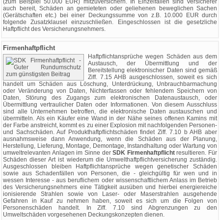
(zum Beispiel 50.000 EUR) mitzuversichern. In Einzelfällen sind Versicherer
auch bereit, Schäden an gemieteten oder geliehenen beweglichen Sachen
(Gerätschaften etc.) bei einer Deckungssumme von z.B. 10.000 EUR durch
folgende Zusatzklausel einzuschließen. Eingeschlossen ist die gesetzliche
Haftpflicht des Versicherungsnehmers.
Firmenhaftpflicht
Haftpflichtansprüche wegen Schäden aus dem
Austausch, der Übermittlung und der
Bereitstellung elektronischer Daten sind gemäß
Ziff. 7.15 AHB ausgeschlossen, soweit es sich
handelt um Schäden aus Löschung, Unterdrückung, Unbrauchbarmachung
oder Veränderung von Daten, Nichterfassen oder fehlendem Speichern von
Daten, Störung des Zugangs zum elektronischen Datenaustausch, oder
Übermittlung vertraulicher Daten oder Informationen. Von diesem Ausschluss
sind alle Unternehmen betroffen, die elektronische Daten austauschen und
übermitteln. Als ein Käufer eine Wand in der Nähe seines offenen Kamins mit
der Farbe anstreicht, kommt es zu einer Explosion mit nachfolgenden Personen-
und Sachschäden. Auf Produkthaftpflichtschäden findet Ziff. 7.10 b AHB aber
ausnahmsweise dann Anwendung, wenn die Schäden aus der Planung,
Herstellung, Lieferung, Montage, Demontage, Instandhaltung oder Wartung von
umweltrelevanten Anlagen im Sinne der
SDK Firmenhaftpflicht
resultieren. Für
Schäden dieser Art ist wiederum die Umwelthaftpflichtversicherung zuständig.
Ausgeschlossen bleiben Haftpflichtansprüche wegen genetischer Schäden
sowie aus Schadenfällen von Personen, die - gleichgültig für wen und in
wessen Interesse - aus beruflichem oder wissenschaftlichem Anlass im Betrieb
des Versicherungsnehmers eine Tätigkeit ausüben und hierbei energiereiche
ionisierende Strahlen sowie von Laser- oder Maserstrahlen ausgehende
Gefahren in Kauf zu nehmen haben, soweit es sich um die Folgen von
Personenschäden handelt. In Ziff. 7.10 sind Abgrenzungen zu den
Umweltschäden vorgesehenen Deckungskonzepten dienen.