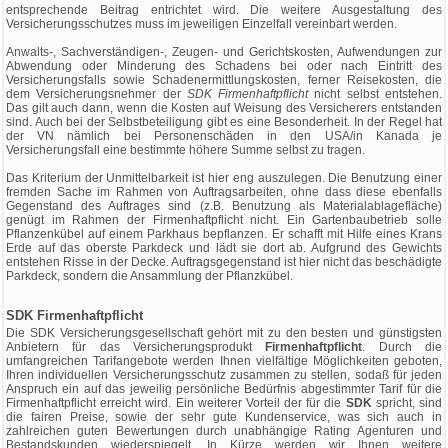
entsprechende Beitrag entrichtet wird. Die weitere Ausgestaltung des
Versicherungsschutzes muss im jeweiligen Einzelfall vereinbart werden.
Anwalts-, Sachverständigen-, Zeugen- und Gerichtskosten, Aufwendungen zur
Abwendung oder Minderung des Schadens bei oder nach Eintritt des
Versicherungsfalls sowie Schadenermittlungskosten, ferner Reisekosten, die
dem Versicherungsnehmer der
SDK Firmenhaftpflicht
nicht selbst entstehen.
Das gilt auch dann, wenn die Kosten auf Weisung des Versicherers entstanden
sind. Auch bei der Selbstbeteiligung gibt es eine Besonderheit. In der Regel hat
der VN nämlich bei Personenschäden in den USA/in Kanada je
Versicherungsfall eine bestimmte höhere Summe selbst zu tragen.
Das Kriterium der Unmittelbarkeit ist hier eng auszulegen. Die Benutzung einer
fremden Sache im Rahmen von Auftragsarbeiten, ohne dass diese ebenfalls
Gegenstand des Auftrages sind (z.B. Benutzung als Materialablagefläche)
genügt im Rahmen der Firmenhaftpflicht nicht. Ein Gartenbaubetrieb solle
Pflanzenkübel auf einem Parkhaus bepflanzen. Er schafft mit Hilfe eines Krans
Erde auf das oberste Parkdeck und lädt sie dort ab. Aufgrund des Gewichts
entstehen Risse in der Decke. Auftragsgegenstand ist hier nicht das beschädigte
Parkdeck, sondern die Ansammlung der Pflanzkübel.
SDK Firmenhaftpflicht
Die SDK Versicherungsgesellschaft gehört mit zu den besten und günstigsten
Anbietern für das Versicherungsprodukt
Firmenhaftpflicht
. Durch die
umfangreichen Tarifangebote werden Ihnen vielfältige Möglichkeiten geboten,
Ihren individuellen Versicherungsschutz zusammen zu stellen, sodaß für jeden
Anspruch ein auf das jeweilig persönliche Bedürfnis abgestimmter Tarif für die
Firmenhaftpflicht erreicht wird. Ein weiterer Vorteil der für die
SDK
spricht, sind
die fairen Preise, sowie der sehr gute Kundenservice, was sich auch in
zahlreichen guten Bewertungen durch unabhängige Rating Agenturen und
Bestandskunden wiederspiegelt. In Kürze werden wir Ihnen weitere