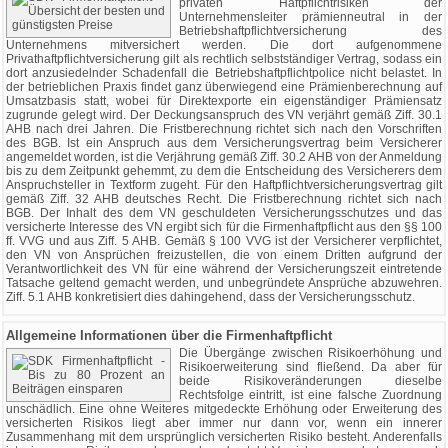
privaten Haftpflichtrisiken der
Unternehmensleiter prämienneutral in der
Betriebshaftpflichtversicherung des
Unternehmens mitversichert werden. Die dort aufgenommene
Privathaftpflichtversicherung gilt als rechtlich selbstständiger Vertrag, sodass ein
dort anzusiedelnder Schadenfall die Betriebshaftpflichtpolice nicht belastet. In
der betrieblichen Praxis findet ganz überwiegend eine Prämienberechnung auf
Umsatzbasis statt, wobei für Direktexporte ein eigenständiger Prämiensatz
zugrunde gelegt wird. Der Deckungsanspruch des VN verjährt gemäß Ziff. 30.1
AHB nach drei Jahren. Die Fristberechnung richtet sich nach den Vorschriften
des BGB. Ist ein Anspruch aus dem Versicherungsvertrag beim Versicherer
angemeldet worden, ist die Verjährung gemäß Ziff. 30.2 AHB von der Anmeldung
bis zu dem Zeitpunkt gehemmt, zu dem die Entscheidung des Versicherers dem
Anspruchsteller in Textform zugeht. Für den Haftpflichtversicherungsvertrag gilt
gemäß Ziff. 32 AHB deutsches Recht. Die Fristberechnung richtet sich nach
BGB. Der Inhalt des dem VN geschuldeten Versicherungsschutzes und das
versicherte Interesse des VN ergibt sich für die Firmenhaftpflicht aus den §§ 100
ff. VVG und aus Ziff. 5 AHB. Gemäß § 100 VVG ist der Versicherer verpflichtet,
den VN von Ansprüchen freizustellen, die von einem Dritten aufgrund der
Verantwortlichkeit des VN für eine während der Versicherungszeit eintretende
Tatsache geltend gemacht werden, und unbegründete Ansprüche abzuwehren.
Ziff. 5.1 AHB konkretisiert dies dahingehend, dass der Versicherungsschutz.
Allgemeine Informationen über die Firmenhaftpflicht
Die Übergänge zwischen Risikoerhöhung und
Risikoerweiterung sind fließend. Da aber für
beide Risikoveränderungen dieselbe
Rechtsfolge eintritt, ist eine falsche Zuordnung
unschädlich. Eine ohne Weiteres mitgedeckte Erhöhung oder Erweiterung des
versicherten Risikos liegt aber immer nur dann vor, wenn ein innerer
Zusammenhang mit dem ursprünglich versicherten Risiko besteht. Anderenfalls