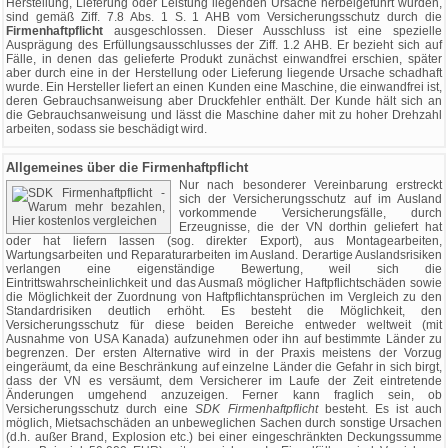
Herstellung, Lieferung oder Leistung liegenden Ursache herbeigeführt wurden,
sind gemäß Ziff. 7.8 Abs. 1 S. 1 AHB vom Versicherungsschutz durch die
Firmenhaftpflicht
ausgeschlossen. Dieser Ausschluss ist eine spezielle
Ausprägung des Erfüllungsausschlusses der Ziff. 1.2 AHB. Er bezieht sich auf
Fälle, in denen das gelieferte Produkt zunächst einwandfrei erschien, später
aber durch eine in der Herstellung oder Lieferung liegende Ursache schadhaft
wurde. Ein Hersteller liefert an einen Kunden eine Maschine, die einwandfrei ist,
deren Gebrauchsanweisung aber Druckfehler enthält. Der Kunde hält sich an
die Gebrauchsanweisung und lässt die Maschine daher mit zu hoher Drehzahl
arbeiten, sodass sie beschädigt wird.
Allgemeines über die Firmenhaftpflicht
Nur nach besonderer Vereinbarung erstreckt
sich der Versicherungsschutz auf im Ausland
vorkommende Versicherungsfälle, durch
Erzeugnisse, die der VN dorthin geliefert hat
oder hat liefern lassen (sog. direkter Export), aus Montagearbeiten,
Wartungsarbeiten und Reparaturarbeiten im Ausland. Derartige Auslandsrisiken
verlangen eine eigenständige Bewertung, weil sich die
Eintrittswahrscheinlichkeit und das Ausmaß möglicher Haftpflichtschäden sowie
die Möglichkeit der Zuordnung von Haftpflichtansprüchen im Vergleich zu den
Standardrisiken deutlich erhöht. Es besteht die Möglichkeit, den
Versicherungsschutz für diese beiden Bereiche entweder weltweit (mit
Ausnahme von USA Kanada) aufzunehmen oder ihn auf bestimmte Länder zu
begrenzen. Der ersten Alternative wird in der Praxis meistens der Vorzug
eingeräumt, da eine Beschränkung auf einzelne Länder die Gefahr in sich birgt,
dass der VN es versäumt, dem Versicherer im Laufe der Zeit eintretende
Änderungen umgehend anzuzeigen. Ferner kann fraglich sein, ob
Versicherungsschutz durch eine
SDK Firmenhaftpflicht
besteht. Es ist auch
möglich, Mietsachschäden an unbeweglichen Sachen durch sonstige Ursachen
(d.h. außer Brand, Explosion etc.) bei einer eingeschränkten Deckungssumme