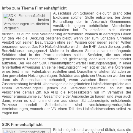
Infos zum Thema Firmenhaftpflicht
Ausschluss von Schäden, die durch Brand oder
Explosion solcher Stoffe entstehen, bei deren
Behandlung der in Anspruch Genommene
vorsätzlich gegen behördliche Vorschriften
verstoßen hat. Es empfiehlt sich, diesen
Ausschluss durch eine Vereinbarung abzumildern, wonach in derartigen Fällen
für den VN die Deckung bestehen bleibt, wenn der zum Schaden führende
Verstoß von seinen Beauftragten ohne sein Wissen oder gegen seinen Willen
begangen wurde. Das Kfz Haftpflichtrisiko wird in der BHP durch die sog. große
Benzinklausel ausgegrenzt. Mehrere in diesem Sinne zusammenhängende
Schäden sind in der Praxis meistens solche Schäden, die aus einer
gemeinsamen Ursache herrühren und gleichzeitig oder kurz hintereinander
auftreten. Der VN der SDK Firmenhaftpflicht wartet Heizungsanlagen. In einer
fehlerhaften Anweisung an seine Heizungstechniker legt er dar, wie Ölbrenner
eines bestimmten Fabrikats einzustellen sind. Daraufhin entstehen Schäden an
den gewarteten Heizungsanlagen. Schäden aus gleichen Ursachen werden nur
dann als Serienschaden behandelt, wenn zwischen ihnen ein innerer
Zusammenhang besteht. Übersteigen die begründeten Haftpflichtansprüche aus
einem Versicherungsfall jedoch die Versicherungssumme, so hat der
Versicherer gemäß Ziff. 6.6 AHB die Prozesskosten nur im Verhältnis der
Versicherungssumme zur Gesamthöhe der Ansprüche zu tragen, und zwar auch
dann, wenn es sich um mehrere aus einem Schadenereignis entstehende
Prozesse handelt. Selbstbehalte sind versicherungsvertragliche
Vereinbarungen, wonach der VN einen Teil des Haftpflichtschadens selbst zu
tragen hat.
SDK Firmenhaftpflicht
Es ist möglich und weitgehend üblich, dass die