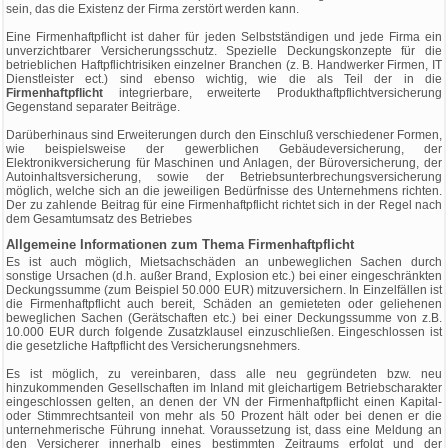
sein, das die Existenz der Firma zerstört werden kann.
Eine Firmenhaftpflicht ist daher für jeden Selbstständigen und jede Firma ein
unverzichtbarer Versicherungsschutz. Spezielle Deckungskonzepte für die
betrieblichen Haftpflichtrisiken einzelner Branchen (z. B. Handwerker Firmen, IT
Dienstleister ect.) sind ebenso wichtig, wie die als Teil der in die
Firmenhaftpflicht
integrierbare, erweiterte Produkthaftpflichtversicherung
Gegenstand separater Beiträge.
Darüberhinaus sind Erweiterungen durch den Einschluß verschiedener Formen,
wie beispielsweise der gewerblichen Gebäudeversicherung, der
Elektronikversicherung für Maschinen und Anlagen, der Büroversicherung, der
Autoinhaltsversicherung, sowie der Betriebsunterbrechungsversicherung
möglich, welche sich an die jeweiligen Bedürfnisse des Unternehmens richten.
Der zu zahlende Beitrag für eine Firmenhaftpflicht richtet sich in der Regel nach
dem Gesamtumsatz des Betriebes
Allgemeine Informationen zum Thema Firmenhaftpflicht
Es ist auch möglich, Mietsachschäden an unbeweglichen Sachen durch
sonstige Ursachen (d.h. außer Brand, Explosion etc.) bei einer eingeschränkten
Deckungssumme (zum Beispiel 50.000 EUR) mitzuversichern. In Einzelfällen ist
die Firmenhaftpflicht auch bereit, Schäden an gemieteten oder geliehenen
beweglichen Sachen (Gerätschaften etc.) bei einer Deckungssumme von z.B.
10.000 EUR durch folgende Zusatzklausel einzuschließen. Eingeschlossen ist
die gesetzliche Haftpflicht des Versicherungsnehmers.
Es ist möglich, zu vereinbaren, dass alle neu gegründeten bzw. neu
hinzukommenden Gesellschaften im Inland mit gleichartigem Betriebscharakter
eingeschlossen gelten, an denen der VN der Firmenhaftpflicht einen Kapital-
oder Stimmrechtsanteil von mehr als 50 Prozent hält oder bei denen er die
unternehmerische Führung innehat. Voraussetzung ist, dass eine Meldung an
den Versicherer innerhalb eines bestimmten Zeitraums erfolgt und der