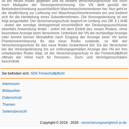
ist ein neues Risiko gegeben und es besteht Versicherungsschutz nur noch
nach Maßgabe der Vorsorgeversicherung. Der VN stellt gemäß der
Betriebsbeschreibung ausschließlich Waschmaschinenmotoren her. Nun geht er
die Verpflichtung zur Lieferung von Waschmaschinentrommeln ein und bedient
sich für die Herstellung eines Subunternehmers. Die Vorsorgedeckung ist wie
folgt ausgestaltet. Der Versicherungsschutz beginnt im Umfang von Ziff. 4.1 AHB
- wobei der sonstige Vertragsinhalt einschließlich der Deckungsausschlüsse
ebenfalls Anwendung findet - sofort mit dem Eintritt des neuen Risikos, ohne
besondere Anzeige beim Versicherer. Unterlässt der VN die rechtzeitige Anzeige
oder kommt binnen Monatsfrist nach Eingang der Anzeige beim VN keine
Prämienvereinbarung für das neue Risiko zustande, so fällt der
Versicherungsschutz für das neue Risiko rückwirkend fort. Da der Versicherer
bei der Vorsorgedeckung bis zur ordnungsgemäßen Anzeige des VN ein ihm
unbekanntes Risiko trägt, ist der Versicherungsschutz in der Firmenhaftpflicht
oftmals der Höhe nach für Personen-, Sach- und Vermögensschäden
beschränkt.
Sie befinden sich:
SDK Firmenhaftpflicht
Impressum
Bildquellen
Datenschutz
Themen
Seitenübersicht
Copyright © 2018 - 2026 -
versicherungsvergleich-js.de