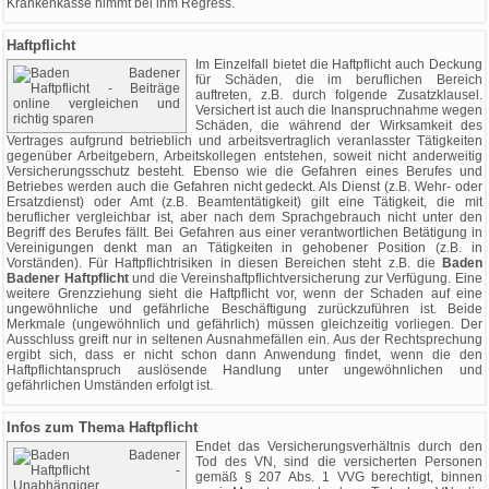
Krankenkasse nimmt bei ihm Regress.
Haftpflicht
Im Einzelfall bietet die Haftpflicht auch Deckung
für Schäden, die im beruflichen Bereich
auftreten, z.B. durch folgende Zusatzklausel.
Versichert ist auch die Inanspruchnahme wegen
Schäden, die während der Wirksamkeit des
Vertrages aufgrund betrieblich und arbeitsvertraglich veranlasster Tätigkeiten
gegenüber Arbeitgebern, Arbeitskollegen entstehen, soweit nicht anderweitig
Versicherungsschutz besteht. Ebenso wie die Gefahren eines Berufes und
Betriebes werden auch die Gefahren nicht gedeckt. Als Dienst (z.B. Wehr- oder
Ersatzdienst) oder Amt (z.B. Beamtentätigkeit) gilt eine Tätigkeit, die mit
beruflicher vergleichbar ist, aber nach dem Sprachgebrauch nicht unter den
Begriff des Berufes fällt. Bei Gefahren aus einer verantwortlichen Betätigung in
Vereinigungen denkt man an Tätigkeiten in gehobener Position (z.B. in
Vorständen). Für Haftpflichtrisiken in diesen Bereichen steht z.B. die
Baden
Badener Haftpflicht
und die Vereinshaftpflichtversicherung zur Verfügung. Eine
weitere Grenzziehung sieht die Haftpflicht vor, wenn der Schaden auf eine
ungewöhnliche und gefährliche Beschäftigung zurückzuführen ist. Beide
Merkmale (ungewöhnlich und gefährlich) müssen gleichzeitig vorliegen. Der
Ausschluss greift nur in seltenen Ausnahmefällen ein. Aus der Rechtsprechung
ergibt sich, dass er nicht schon dann Anwendung findet, wenn die den
Haftpflichtanspruch auslösende Handlung unter ungewöhnlichen und
gefährlichen Umständen erfolgt ist.
Infos zum Thema Haftpflicht
Endet das Versicherungsverhältnis durch den
Tod des VN, sind die versicherten Personen
gemäß § 207 Abs. 1 VVG berechtigt, binnen