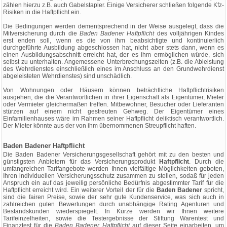
zählen hierzu z.B. auch Gabelstapler. Einige Versicherer schließen folgende Kfz-
Risiken in die Haftpflicht ein.
Die Bedingungen werden dementsprechend in der Weise ausgelegt, dass die
Mitversicherung durch die
Baden Badener Haftpflicht
des volljährigen Kindes
erst enden soll, wenn es die von ihm beabsichtigte und kontinuierlich
durchgeführte Ausbildung abgeschlossen hat, nicht aber stets dann, wenn es
einen Ausbildungsabschnitt erreicht hat, der es ihm ermöglichen würde, sich
selbst zu unterhalten. Angemessene Unterbrechungszeiten (z.B. die Ableistung
des Wehrdienstes einschließlich eines im Anschluss an den Grundwehrdienst
abgeleisteten Wehrdienstes) sind unschädlich.
Von Wohnungen oder Häusern können beträchtliche Haftpflichtrisiken
ausgehen, die die Verantwortlichen in ihrer Eigenschaft als Eigentümer, Mieter
oder Vermieter gleichermaßen treffen. Mitbewohner, Besucher oder Lieferanten
stürzen auf einem nicht gestreuten Gehweg. Der Eigentümer eines
Einfamilienhauses wäre im Rahmen seiner Haftpflicht deliktisch verantwortlich.
Der Mieter könnte aus der von ihm übernommenen Streupflicht haften.
Baden Badener Haftpflicht
Die Baden Badener Versicherungsgesellschaft gehört mit zu den besten und
günstigsten Anbietern für das Versicherungsprodukt
Haftpflicht
. Durch die
umfangreichen Tarifangebote werden Ihnen vielfältige Möglichkeiten geboten,
Ihren individuellen Versicherungsschutz zusammen zu stellen, sodaß für jeden
Anspruch ein auf das jeweilig persönliche Bedürfnis abgestimmter Tarif für die
Haftpflicht erreicht wird. Ein weiterer Vorteil der für die
Baden Badener
spricht,
sind die fairen Preise, sowie der sehr gute Kundenservice, was sich auch in
zahlreichen guten Bewertungen durch unabhängige Rating Agenturen und
Bestandskunden wiederspiegelt. In Kürze werden wir Ihnen weitere
Tarifeinzelheiten, sowie die Testergebnisse der Stiftung Warentest und
Finanztest für die
Baden Badener Haftpflicht
auf dieser Seite einarbeiten, um