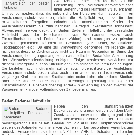
zwei Monaten nach dem Tod des VN die
Fortsetzung des Versicherungsverhältnisses
unter Benennung des künftigen VN zu erklären.
Um zu vermeiden, dass die mitversicherten Personen dann sogleich ihren
Versicherungsschutz verlieren, sieht die Haftpflicht vor, dass für den
mitversicherten Ehegatten und/oder die unverheirateten Kinder der
Versicherungsschutz bis zum nächsten Beitragsfälligkeitstermin fortbesteht.
Abweichend hiervon deckt die Baden Badener Haftpflicht die gesetzliche
Haftpflicht aus der Beschädigung von Wohnräumen (wozu auch
Einfamilienhäuser und Ferienhäuser zählen) und sonstigen zu privaten
Zwecken gemieteten Räumen in Gebäuden (z.B. Keller, Waschküche,
Trockenboden etc.). Da eine zur Mietwohnung gehörende, freiliegende und
nicht umschlossene Dachterrasse nicht als Raum in Gebäuden im Sinne der
Versicherungsbedingungen angesehen wird, sollte bei Bedarf eine Ausdehnung
der Mietsachschadendeckung erfolgen. Einige Versicherer verzichten vor
diesem Hintergrund auf das Kriterium der Unmittelbarkeit in ihren Bedingungen.
Sie bestehen auch nicht mehr auf der sog. Folgerichtigkeit der Ausbildung.
Versicherungsschutz besteht also auch dann weiter, wenn das mitversicherte
volljährige Kind nach erstem Studium oder erster Lehre ein anderes Studium
oder eine andere Lehre beginnt, allerdings regelmäßig mit folgender
Einschränkung. Die Mitversicherung endet - in Anlehnung an den Wegfall der
Waisenrenten - mit der Vollendung des 27. Lebensjahres.
Baden Badener Haftpflicht
Neben den standardmäßigen
Deckungserweiterungen wurden auf dem Markt
Zusatzklauseln entwickelt, die geeignet sind,
den Versicherungsschutz in der Haftpflicht
bedarfsgerecht auszubauen. Gemäß Ziff. 2.2 AHB sind Haftpflichtansprüche
wegen des Abhandenkommens von Sachen nur bei besonderer Vereinbarung
gedeckt. Entsprechendes gilt gemäß Ziff. 7.6 AHB für Schäden an fremden