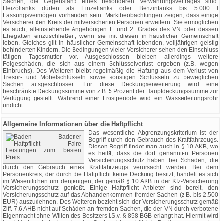
Sachen, die Gegenstand eines besonderen Verwahrungsvertrages sind.
Heizöltanks dürfen als Einzeltanks oder Benzintanks bis 5.000 l
Fassungsvermögen vorhanden sein. Marktbeobachtungen zeigen, dass einige
Versicherer den Kreis der mitversicherten Personen erweitern. Sie ermöglichen
es auch, alleinstehende Angehörigen 1. und 2. Grades des VN oder dessen
Ehegatten einzuschließen, wenn sie mit diesen in häuslicher Gemeinschaft
leben. Gleiches gilt in häuslicher Gemeinschaft lebenden, volljährigen geistig
behinderten Kindern. Die Bedingungen vieler Versicherer sehen den Einschluss
tätigen Tagesmutter vor. Ausgeschlossen bleiben allerdings weitere
Folgeschäden, die sich aus einem Schlüsselverlust ergeben (z.B. wegen
Einbruchs). Des Weiteren bleibt regelmäßig die Haftung aus dem Verlust von
Tresor- und Möbelschlüsseln sowie sonstigen Schlüsseln zu beweglichen
Sachen ausgeschlossen. Für diese Deckungserweiterung wird eine
beschränkte Deckungssumme von z.B. 5 Prozent der Hauptdeckungssumme zur
Verfügung gestellt. Während einer Frostperiode wird ein Wasserleitungsrohr
undicht.
Allgemeine Informationen über die Haftpflicht
Das wesentliche Abgrenzungskriterium ist der
Begriff durch den Gebrauch des Kraftfahrzeugs.
Diesen Begriff findet man auch in § 10 AKB, wo
es heißt, dass die dort genannten Personen
Versicherungsschutz haben bei Schäden, die
durch den Gebrauch eines Kraftfahrzeugs verursacht werden. Bei dem
Personenkreis, der durch die Haftpflicht keine Deckung besitzt, handelt es sich
im Wesentlichen um denjenigen, der gemäß § 10 AKB in der Kfz-Versicherung
Versicherungsschutz genießt. Einige Haftpflicht Anbieter sind bereit, den
Versicherungsschutz auf das Abhandenkommen fremder Sachen (z B. bis 2.500
EUR) auszudehnen. Des Weiteren bezieht sich der Versicherungsschutz gemäß
Ziff. 7.6 AHB nicht auf Schäden an fremden Sachen, die der VN durch verbotene
Eigenmacht ohne Willen des Besitzers i.S.v. § 858 BGB erlangt hat. Hiermit wird