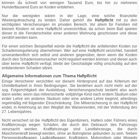
können da schnell von wenigen Tausend Euro, bis hin zu mehreren
Hunderttausend Euro an Kosten entstehen.
Nur die wenigsten wären in der Lage, eine solche finanzielle
Wiedergutmachung zu leisten. Daher gehört die
Haftpflicht
mit zu den
wichtigsten Versicherungen im privaten Bereich. Vor allem für Familien mit
kleinen Kindern ist eine Haftpflicht unverzichtbar, da schon beim Ball spielen
dieser in die Fensterscheibe einer anderen Wohnung geschossen und diese
zerstört werden kann.
Für einen solchen Beispielfall würde die Haftpflicht die anfallenden Kosten zur
Schadensregulierung übernehmen. Wer auf eine Haftpflicht verzichtet, handelt
unverantwortlich sich selbst und anderen gegenüber, denn wenn die Kosten
durch den Schadensverursacher nicht reguliert werden können und dieser auch
über keine Haftpflicht verfügt, bleibt der Geschädigte völlig unschuldig auf den
entstandenen Schaden sitzen.
Allgemeine Informationen zum Thema Haftpflicht
Einige Versicherer verzichten vor diesem Hintergrund auf das Kriterium der
Unmittelbarkeit in ihren Bedingungen. Sie bestehen auch nicht mehr auf der
sog. Folgerichtigkeit der Ausbildung. Versicherungsschutz besteht also auch
dann weiter, wenn das mitversicherte volljährige Kind nach erstem Studium oder
erster Lehre ein anderes Studium oder eine andere Lehre beginnt, allerdings
regelmäßig mit folgender Einschränkung. Die Mitversicherung in der Haftpflicht
endet, in Anlehnung an den Wegfall der Waisenrenten, mit der Vollendung des
27. Lebensjahres.
Nicht versichert ist die Haftpflicht des Eigentümers, Halters oder Führers eines
Kraftfahrzeugs wegen Schäden, die durch den Gebrauch des Fahrzeugs
verursacht werden. Kraftfahrzeuge sind Landfahrzeuge, die durch
Maschinenkraft bewegt werden, ohne an Bahngleise gebunden zu sein. Neben
Personenkraftwagen, Lastkraftwagen, Krafträdern, Motorrollern oder Mopeds