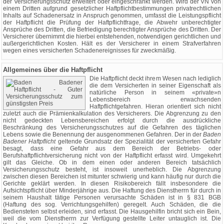
der Versicherungsschutz erweitert oder eingeschränkt werden. Wird der VN von
einem Dritten aufgrund gesetzlicher Haftpflichtbestimmungen privatrechtlichen
Inhalts auf Schadenersatz in Anspruch genommen, umfasst die Leistungspflicht
der Haftpflicht die Prüfung der Haftpflichtfrage, die Abwehr unberechtigter
Ansprüche des Dritten, die Befriedigung berechtigter Ansprüche des Dritten. Der
Versicherer übernimmt die hierbei entstehenden, notwendigen gerichtlichen und
außergerichtlichen Kosten. Hält es der Versicherer in einem Strafverfahren
wegen eines versicherten Schadenereignisses für zweckmäßig.
Allgemeines über die Haftpflicht
Die Haftpflicht deckt ihrem Wesen nach lediglich
die dem Versicherten in seiner Eigenschaft als
natürliche Person in seinem «private»n
Lebensbereich erwachsenden
Haftpflichtgefahren. Hieran orientiert sich nicht
zuletzt auch die Prämienkalkulation des Versicherers. Die Abgrenzung zu den
nicht gedeckten Lebensbereichen erfolgt durch die ausdrückliche
Beschränkung des Versicherungsschutzes auf die Gefahren des täglichen
Lebens sowie die Benennung der ausgenommenen Gefahren. Der in der
Baden
Badener Haftpflicht
geltende Grundsatz der Spezialität der versicherten Gefahr
besagt, dass eine Gefahr aus dem Bereich der Betriebs- oder
Berufshaftpflichtversicherung nicht von der Haftpflicht erfasst wird. Umgekehrt
gilt das Gleiche. Ob in dem einen oder anderen Bereich tatsächlich
Versicherungsschutz besteht, ist insoweit unerheblich. Die Abgrenzung
zwischen diesen Bereichen ist mitunter schwierig und kann häufig nur durch die
Gerichte geklärt werden. In diesen Risikobereich fällt insbesondere die
Aufsichtspflicht über Minderjährige aus. Die Haftung des Dienstherrn für durch in
seinem Haushalt tätige Personen verursachte Schäden ist in § 831 BGB
(Haftung des sog. Verrichtungsgehilfen) geregelt. Auch Schäden, die die
Bediensteten selbst erleiden, sind erfasst. Die Hausgehilfin bricht sich ein Bein,
weil die vom Dienstherrn zur Verfügung gestellte Leiter untauglich ist. Die