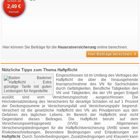
Schon ab
2,49 €
monatl.
Hier können Sie Beiträge für die
Hausratversicherung
online berechnen.
›
Hier Beiträge berechnen
Nützliche Tipps zum Thema Haftpflicht
Eingeschlossen ist im Umfang des Vertrages der
Haftpflicht die über die hinausgehende
Inanspruchnahme des VN für Sachschäden
durch Gefälligkeiten. Berufliche Tätigkeiten des
VN und Tätigkeiten, die der VN gegen Entgelt
ausübt, sind vom Versicherungsschutz ausgeschlossen. Die
Höchstersatzleistung des Versicherers für derartige Schäden ist auf 1 Prozent
der Deckungssumme je Versicherungsfall und Versicherungsjahr begrenzt.
Versichert ist die gesetzliche Haftpflicht des VN als Privatperson aus den
Gefahren des täglichen Lebens. Im Bereich der Haftpflicht sind nicht
Gegenstand dieses Beitrages. Die Haftpflicht beruht auf dem
Versicherungsvertragsgesetz (VVG) den Allgemeinen
Versicherungsbedingungen für die Haftpflichtversicherung (AHB) sowie den
Risikobeschreibungen, Besondere Bedingungen und Erläuterungen zur
Haftpflicht
. Durch Sonderbedingungen, Zusatzbedingungen und Klauseln kann