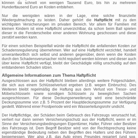
können da schnell von wenigen Tausend Euro, bis hin zu mehreren
Hunderttausend Euro an Kosten entstehen.
Nur die wenigsten wären in der Lage, eine solche finanzielle
Wiedergutmachung zu leisten. Daher gehört die
Haftpflicht
mit zu den
wichtigsten Versicherungen im privaten Bereich. Vor allem für Familien mit
kleinen Kindern ist eine Haftpflicht unverzichtbar, da schon beim Ball spielen
dieser in die Fensterscheibe einer anderen Wohnung geschossen und diese
zerstört werden kann.
Für einen solchen Beispielfall würde die Haftpflicht die anfallenden Kosten zur
Schadensregulierung übernehmen. Wer auf eine Haftpflicht verzichtet, handelt
unverantwortlich sich selbst und anderen gegenüber, denn wenn die Kosten
durch den Schadensverursacher nicht reguliert werden können und dieser auch
über keine Haftpflicht verfügt, bleibt der Geschädigte völlig unschuldig auf den
entstandenen Schaden sitzen.
Allgemeine Informationen zum Thema Haftpflicht
Ausgeschlossen aus der Haftpflicht bleiben allerdings weitere Folgeschäden,
die sich aus einem Schlüsselverlust ergeben (z.B. wegen Einbruchs). Des
Weiteren bleibt regelmäßig die Haftung aus dem Verlust von Tresor- und
Möbelschlüsseln sowie sonstigen Schlüsseln zu beweglichen Sachen
ausgeschlossen. Für diese Deckungserweiterung wird eine beschränkte
Deckungssumme von z.B. 5 Prozent der Hauptdeckungssumme zur Verfügung
gestellt. Während einer Frostperiode wird ein Wasserleitungsrohr undicht.
Der Haftpflichtige, der Schäden beim Gebrauch des Fahrzeugs verursacht hat,
verliert nur dann seinen Versicherungsschutz aus der Haftpflicht, wenn er im
Sinne der Versicherungsbedingungen Eigentümer, Halter, Führer oder Besitzer
des Fahrzeugs ist. Dem Begriff Besitzer wird von der Rechtsprechung keine
eigenständige Bedeutung neben den Begriffen des Halters und des Führers
beigemessen. Wer also z.B. das Auto eines Freundes repariert (und sog.