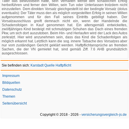
Täter das Bewusstsein hatte, sein Verhalten werde den schädlichen Erfolg
herbeiführen und ferner den Willen, sein Tun oder Unterlassen trotzdem nicht
einzustellen. Dem direkten Vorsatz gleichgestellt ist der bedingte Vorsatz (dolus
eventualis): Der Täter muss den als möglich vorgestellten Erfolg in seinen Willen
aufgenommen und für den Fall seines Eintritts gebilligt haben. Der
Vorsatzausschluss greift demnach nicht ein, wenn der Handelnde die
Schadensfolgen in Kauf genommen hat. Ein altersgemäß entwickeltes,
zwölfjähriges Kind besteigt mit schmutzigen Schuhen das Dach eines fremden
Pkw, um sich dort auszutoben. Beim Hin- und Herlaufen wird der Lack des Autos
zerkratzt. Hier wird anzunehmen sein, dass das Kind die Schadenfolgen als
möglich erkannt hat. Letztlich kann die sog. innere Tatsache des Vorsatzes aber
nur vom zuständigen Gericht geklärt werden. Haftpflichtansprüche an fremden
Sachen, die der VN gemietet hat, sind gemäß Ziff. 7.6 AHB grundsätzlich
ausgeschlossen.
Sie befinden sich:
Karstadt Quelle Haftpflicht
Impressum
Bildquellen
Datenschutz
Themen
Seitenübersicht
Copyright © 2018 - 2026 -
versicherungsvergleich-js.de