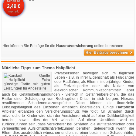
Schon ab
2,49 €
monatl.
Hier können Sie Beiträge für die
Hausratversicherung
online berechnen.
›
Hier Beiträge berechnen
Nützliche Tipps zum Thema Haftpflicht
Privatpersonen bewegen sich im täglichen
Leben - z.B. in ihrer Eigenschaft als Fußgänger
oder Radfahrer, als Eltern minderjähriger Kinder,
als Freizeitsportler oder als Nutzer von
elektronischen Kommunikationsmitteln, aber
auch bei Gefälligkeitshandlungen - vielfach in Gefahrenbereichen, die das
Risiko einer Schädigung von Rechtsgütern Dritter in sich bergen. Hieraus
resultierende Schadenersatzansprüche Dritter können die finanzielle
Leistungsfähigkeit des Einzelnen erheblich übersteigen. Einige
Haftpflicht
Anbieter ergänzen den Versicherungsschutz wie folgt, für Schäden durch
mitversicherte Kinder wird sich der Versicherer nicht auf eine Deliktunfähigkeit
berufen, soweit dies der VN wünscht. Auf diese Umstände wird es
zurückzuführen sein, dass Versicherer bei Schäden, die auf tatsächlichen oder
vermeintlichen Aufsichtspflichtverletzungen beruhen, gelegentlich (wenn die
Eltern dies ausdrücklich wünschen und bis zu einer bestimmten Schadenhöhe,