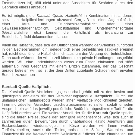
Fremdbesitzer ist), fällt nicht unter den Ausschluss für Schäden durch den
Gebrauch eines Fahrzeugs.
Es ist möglich, die
Karstadt Quelle Haftpflicht
in Kombination mit anderen,
speziellen Haftpflichtdeckungen abzuschließen, z.B. mit einer Jagdhaftpflicht,
einer Haus- und Grundbesitzerhaftpflicht oder einer
Gewässerschadenhaftpflicht. Selbstständige und Unternehmensorgane
(Geschäftsführer etc.) können die Haftpflicht als Ergänzung zur
Betriebshaftpflicht dokumentieren lassen.
Allein die Tatsache, dass sich ein Drittschaden während der Arbeitszeit und/oder
in den Betriebsräumen, d.h. gelegentlich einer betrieblichen Tätigkeit ereignet
hat, reicht dies für eine Haftpflicht nicht aus, um den Vorgang der betrieblichen.
Denn auch während der Arbeitszeit können rein private Handlungen ausgeführt
werden. Will eine Ladeninhaberin etwas zum Essen einkaufen und stößt
außerhalb ihres Geschäfts mit einem Dritten zusammen, der das Geschäft
gerade betreten will, so ist der dem Dritten zugefügte Schaden dem privaten
Bereich zuzuordnen.
Karstadt Quelle Haftpflicht
Die Karstadt Quelle Versicherungsgesellschaft gehört mit zu den besten und
günstigsten Anbietern für das Versicherungsprodukt
Haftpflicht
. Durch die
umfangreichen Tarifangebote werden Ihnen vielfältige Möglichkeiten geboten,
Ihren individuellen Versicherungsschutz zusammen zu stellen, sodaß für jeden
Anspruch ein auf das jeweilig persönliche Bedürfnis abgestimmter Tarif für die
Haftpflicht erreicht wird. Ein weiterer Vorteil der für die
Karstadt Quelle
spricht,
sind die fairen Preise, sowie der sehr gute Kundenservice, was sich auch in
zahlreichen guten Bewertungen durch unabhängige Rating Agenturen und
Bestandskunden wiederspiegelt. In Kürze werden wir Ihnen weitere
Tarifeinzelheiten, sowie die Testergebnisse der Stiftung Warentest und
Finanztest für die
Karstadt Quelle Haftpflicht
auf dieser Seite einarbeiten, um