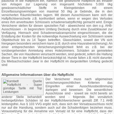
pauschal in die Haftpflicht ein, nämlich die gesetzliche Haftpflicht als Inhaber
von Anlagen zur Lagerung von insgesamt höchstens 5.000 l/kg
gewässerschädlicher Stoffe in Kleingebinden mit einem
Einzelfassungsvermögen von maximal 50 l/kg je Gebinde, die in den
versicherten Räumlichkeiten lagern. Mit diesen Ausschlüssen kann sich der
Haftpflichtversicherte z.B. konfrontiert sehen, wenn er wegen des Verlustes
eines ihm anvertrauten Schlüssels schadenersatzpflichtig gemacht wird. Einige
Versicherer stellen für diesen speziellen Fall - abweichend von den o.g. AHB-
Ausschlüssen - in begrenztem Umfang Deckung durch eine Zusatzklausel zur
Verfügung. Hiernach sind Schadenersatzansprüche eingeschlossen, die die
Erstattung der Kosten für die notwendige Auswechselung von Schlössern sowie
Objektschutz bis zu 14 Tagen betreffen. Glasschäden, soweit der VN sich
hiergegen besonders versichern kann (z.B. durch eine Hausratversicherung). An
einer entsprechenden Versicherungsmöglichkeit fehlt es z.B. bei der
vorübergehenden Anmietung eines Hotelzimmers. Schäden an gemieteten
Sachen, die von Haustieren verursacht werden, sind gedeckt, sofern die Haltung
dieser Tiere in der Haftpflicht berücksichtigt ist. Hunde fallen z.B. nicht darunter.
Da Mietsachschäden zwar in der Haftpflicht im dargestellten Umfang gedeckt
sind
Allgemeine Informationen über die Haftpflicht
Der Versicherer muss nach allgemeinen
versicherungsrechtlichen Kriterien das
Eingreifen einer Ausschlussbestimmung
darlegen und beweisen. Die wesentlichen
Ausschlüsse sind - soweit sie nicht bereits an
anderer Stelle behandelt worden sind - folgende. Bei vorsätzlich
herbeigeführten Schäden ist der Haftpflichtversicherer gemäß Ziff. 7.1 AHB
leistungsfrei. Aus § 103 VVG ergibt sich, dass sich der Vorsatzausschluss nicht
nur auf die Handlung, sondern auch auf die Schadenfolgen beziehen muss.
Voraussetzung für die Annahme von Vorsatz ist für eine Haftpflicht, dass der