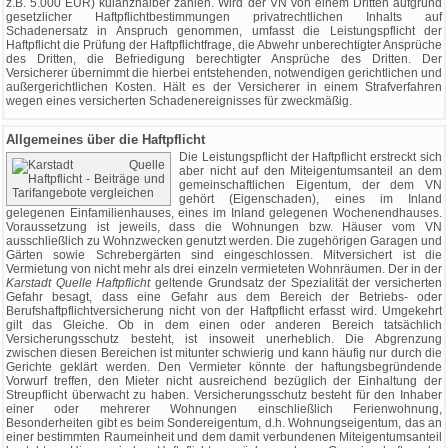
z.B. 5.000 EUR) kulanzhalber zahlen. Wird der VN von einem Dritten aufgrund
gesetzlicher Haftpflichtbestimmungen privatrechtlichen Inhalts auf
Schadenersatz in Anspruch genommen, umfasst die Leistungspflicht der
Haftpflicht die Prüfung der Haftpflichtfrage, die Abwehr unberechtigter Ansprüche
des Dritten, die Befriedigung berechtigter Ansprüche des Dritten. Der
Versicherer übernimmt die hierbei entstehenden, notwendigen gerichtlichen und
außergerichtlichen Kosten. Hält es der Versicherer in einem Strafverfahren
wegen eines versicherten Schadenereignisses für zweckmäßig.
Allgemeines über die Haftpflicht
Die Leistungspflicht der Haftpflicht erstreckt sich
aber nicht auf den Miteigentumsanteil an dem
gemeinschaftlichen Eigentum, der dem VN
gehört (Eigenschaden), eines im Inland
gelegenen Einfamilienhauses, eines im Inland gelegenen Wochenendhauses.
Voraussetzung ist jeweils, dass die Wohnungen bzw. Häuser vom VN
ausschließlich zu Wohnzwecken genutzt werden. Die zugehörigen Garagen und
Gärten sowie Schrebergärten sind eingeschlossen. Mitversichert ist die
Vermietung von nicht mehr als drei einzeln vermieteten Wohnräumen. Der in der
Karstadt Quelle Haftpflicht
geltende Grundsatz der Spezialität der versicherten
Gefahr besagt, dass eine Gefahr aus dem Bereich der Betriebs- oder
Berufshaftpflichtversicherung nicht von der Haftpflicht erfasst wird. Umgekehrt
gilt das Gleiche. Ob in dem einen oder anderen Bereich tatsächlich
Versicherungsschutz besteht, ist insoweit unerheblich. Die Abgrenzung
zwischen diesen Bereichen ist mitunter schwierig und kann häufig nur durch die
Gerichte geklärt werden. Den Vermieter könnte der haftungsbegründende
Vorwurf treffen, den Mieter nicht ausreichend bezüglich der Einhaltung der
Streupflicht überwacht zu haben. Versicherungsschutz besteht für den Inhaber
einer oder mehrerer Wohnungen einschließlich Ferienwohnung,
Besonderheiten gibt es beim Sondereigentum, d.h. Wohnungseigentum, das an
einer bestimmten Raumeinheit und dem damit verbundenen Miteigentumsanteil