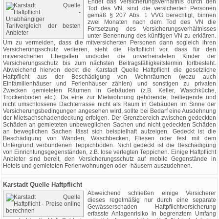
Endet das Versicherungsverhältnis durch den
Tod des VN, sind die versicherten Personen
gemäß § 207 Abs. 1 VVG berechtigt, binnen
zwei Monaten nach dem Tod des VN die
Fortsetzung des Versicherungsverhältnisses
unter Benennung des künftigen VN zu erklären.
Um zu vermeiden, dass die mitversicherten Personen dann sogleich ihren
Versicherungsschutz verlieren, sieht die Haftpflicht vor, dass für den
mitversicherten Ehegatten und/oder die unverheirateten Kinder der
Versicherungsschutz bis zum nächsten Beitragsfälligkeitstermin fortbesteht.
Abweichend hiervon deckt die Karstadt Quelle Haftpflicht die gesetzliche
Haftpflicht aus der Beschädigung von Wohnräumen (wozu auch
Einfamilienhäuser und Ferienhäuser zählen) und sonstigen zu privaten
Zwecken gemieteten Räumen in Gebäuden (z.B. Keller, Waschküche,
Trockenboden etc.). Da eine zur Mietwohnung gehörende, freiliegende und
nicht umschlossene Dachterrasse nicht als Raum in Gebäuden im Sinne der
Versicherungsbedingungen angesehen wird, sollte bei Bedarf eine Ausdehnung
der Mietsachschadendeckung erfolgen. Der Grenzbereich zwischen gedeckten
Schäden an gemieteten unbeweglichen Sachen und nicht gedeckten Schäden
an beweglichen Sachen lässt sich beispielhaft aufzeigen. Gedeckt ist die
Beschädigung von Wänden, Waschbecken, Fliesen oder fest mit dem
Untergrund verbundenen Teppichböden. Nicht gedeckt ist die Beschädigung
von Einrichtungsgegenständen, z.B. lose verlegten Teppichen. Einige Haftpflicht
Anbieter sind bereit, den Versicherungsschutz auf mobile Gegenstände in
Hotels und gemieteten Ferienwohnungen oder -häusern auszudehnen.
Karstadt Quelle Haftpflicht
Abweichend schließen einige Versicherer
dieses regelmäßig nur durch eine separate
Gewässerschaden Haftpflichtversicherung
erfasste Anlagenrisiko in begrenztem Umfang