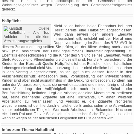
besteht. Hier sind Haftpflichtansprüche der Gemeinschaft der
Wohnungseigentümer wegen Beschädigung des Gemeinschaftseigentums
gedeckt.
Haftpflicht
Nicht selten haben beide Ehepartner bei ihrer
Heirat bereits eine Haftpflicht abgeschlossen.
Weil dann jeweils der andere Ehegatte
mitversichert gilt, entsteht mit der Heirat eine
Doppelversicherung im Sinne des § 78 VVG. In
diesem Zusammenhang sollten Sie prüfen, ob der ältere Vertrag noch aktuell
bzw. (z.B. hinsichtlich der Deckungssummen) überarbeitungsbedürftig ist.
Ebenfalls eingeschlossen sind die Kinder des VN und seines Ehegatten, wobei
Stief-, Adoptiv- und Pflegekinder gleichgestellt sind. Für die Mitversicherung der
Kinder in der
Karstadt Quelle Haftpflicht
ist das Bestehen einer häuslichen
Lebensgemeinschaft nicht Voraussetzung. Ist der nicht-eheliche Lebenspartner
in den Vertrag eingeschlossen, sollten ggf. auch dessen Kinder in den
Versicherungsschutz einbezogen sein. Voraussetzung der Mitversicherung,
Kinder sind aber nicht ausnahmslos in die Deckung einbezogen, sondern nur
unter der Voraussetzung, dass sie unverheiratet sind und minderjährig sind oder
nach Vollendung der Volljährigkeit sich noch in einer Schul- oder
Berufsausbildung befinden. Legt ein Arbeiter, der eine Maschine zu bedienen
hat, seine brennende Zigarette auf eine Tischkante, um einen weiteren
Arbeitsgang zu veranlassen, und vergisst er, die Zigarette rechtzeitig
wegzunehmen, ist der hierdurch entstehende Brandschaden eine Auswirkung
seiner betrieblichen Tätigkeit. Wer nach Arbeitsschluss Bekannten, Nachbarn
etc. durch Rat und Tat zur Seite steht, übt keine berufliche Tätigkeit aus, selbst
wenn er wegen seiner beruflichen Fertigkeiten um Hilfe gebeten wird.
Infos zum Thema Haftpflicht