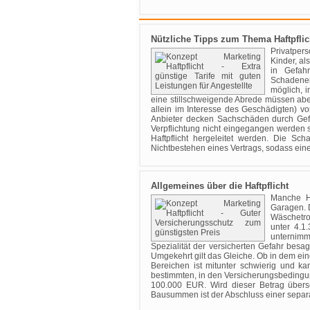
Nützliche Tipps zum Thema Haftpflic
Privatpers
Kinder, al
in Gefah
Schadener
möglich, i
eine stillschweigende Abrede müssen aber
allein im Interesse des Geschädigten) vo
Anbieter decken Sachschäden durch Gefäl
Verpflichtung nicht eingegangen werden s
Haftpflicht hergeleitet werden. Die S
Nichtbestehen eines Vertrags, sodass eine 
Allgemeines über die Haftpflicht
Manche Ha
Garagen. 
Wäschetroc
unter 4.1
unternimm
Spezialität der versicherten Gefahr besag
Umgekehrt gilt das Gleiche. Ob in dem ein
Bereichen ist mitunter schwierig und ka
bestimmten, in den Versicherungsbedingu
100.000 EUR. Wird dieser Betrag übers
Bausummen ist der Abschluss einer separa