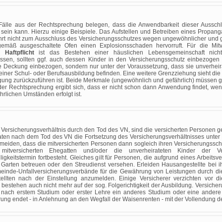
Fälle aus der Rechtsprechung belegen, dass die Anwendbarkeit dieser Aussch
 sein kann. Hierzu einige Beispiele. Das Aufstellen und Betreiben eines Propan
hrt nicht zum Ausschluss des Versicherungsschutzes wegen ungewöhnlicher und ge
emäß ausgeschaltete Ofen einen Explosionsschaden hervorruft. Für die Mit
g Haftpflicht
ist das Bestehen einer häuslichen Lebensgemeinschaft nicht 
ssen, sollten ggf. auch dessen Kinder in den Versicherungsschutz einbezogen 
e Deckung einbezogen, sondern nur unter der Voraussetzung, dass sie unverheir
 einer Schul- oder Berufsausbildung befinden. Eine weitere Grenzziehung sieht die
ung zurückzuführen ist. Beide Merkmale (ungewöhnlich und gefährlich) müssen glei
der Rechtsprechung ergibt sich, dass er nicht schon dann Anwendung findet, we
lichen Umständen erfolgt ist.
 Versicherungsverhältnis durch den Tod des VN, sind die versicherten Personen 
ten nach dem Tod des VN die Fortsetzung des Versicherungsverhältnisses unter
eiden, dass die mitversicherten Personen dann sogleich ihren Versicherungsschutz 
mitversicherten Ehegatten und/oder die unverheirateten Kinder der V
lligkeitstermin fortbesteht. Gleiches gilt für Personen, die aufgrund eines Arbeits
Garten betreuen oder den Streudienst versehen. Erleiden Hausangestellte bei ih
meinde-Unfallversicherungsverbände für die Gewährung von Leistungen durch die
ellten nach der Einstellung anzumelden. Einige Versicherer verzichten vor d
 bestehen auch nicht mehr auf der sog. Folgerichtigkeit der Ausbildung. Versiche
d nach erstem Studium oder erster Lehre ein anderes Studium oder eine andere 
rung endet - in Anlehnung an den Wegfall der Waisenrenten - mit der Vollendung d