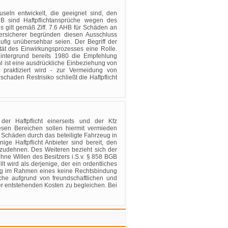
ln entwickelt, die geeignet sind, den
HB sind Haftpflichtansprüche wegen des
gilt gemäß Ziff. 7.6 AHB für Schäden an
rsicherer begründen diesen Ausschluss
fig unübersehbar seien. Der Begriff der
sität des Einwirkungsprozesses eine Rolle.
Hintergrund bereits 1980 die Empfehlung
l ist eine ausdrückliche Einbeziehung von
praktiziert wird - zur Vermeidung von
chaden Restrisiko schließt die Haftpflicht
r Haftpflicht einerseits und der Kfz
esen Bereichen sollen hiermit vermieden
r Schäden durch das beteiligte Fahrzeug in
ge Haftpflicht Anbieter sind bereit, den
udehnen. Des Weiteren bezieht sich der
ne Willen des Besitzers i.S.v. § 858 BGB
lt wird als derjenige, der ein ordentliches
sung im Rahmen eines keine Rechtsbindung
che aufgrund von freundschaftlichen und
ser entstehenden Kosten zu begleichen. Bei