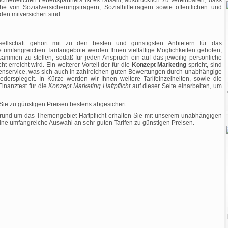
nichtehelichen Lebenspartners ist es ratsam, ausdrücklich zu vereinbaren, dass
 von Sozialversicherungsträgern, Sozialhilfeträgern sowie öffentlichen und
en mitversichert sind.
sellschaft gehört mit zu den besten und günstigsten Anbietern für das
e umfangreichen Tarifangebote werden Ihnen vielfältige Möglichkeiten geboten,
usammen zu stellen, sodaß für jeden Anspruch ein auf das jeweilig persönliche
ht erreicht wird. Ein weiterer Vorteil der für die
Konzept Marketing
spricht, sind
ndenservice, was sich auch in zahlreichen guten Bewertungen durch unabhängige
erspiegelt. In Kürze werden wir Ihnen weitere Tarifeinzelheiten, sowie die
Finanztest für die
Konzept Marketing Haftpflicht
auf dieser Seite einarbeiten, um
.
Sie zu günstigen Preisen bestens abgesichert.
 rund um das Themengebiet Haftpflicht erhalten Sie mit unserem unabhängigen
ine umfangreiche Auswahl an sehr guten Tarifen zu günstigen Preisen.