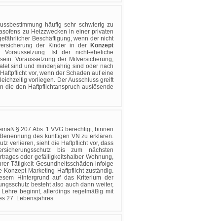
lussbestimmung häufig sehr schwierig zu
gasofens zu Heizzwecken in einer privaten
fährlicher Beschäftigung, wenn der nicht
versicherung der Kinder in der
Konzept
Voraussetzung. Ist der nicht-eheliche
sein. Voraussetzung der Mitversicherung,
atet sind und minderjährig sind oder nach
 Haftpflicht vor, wenn der Schaden auf eine
chzeitig vorliegen. Der Ausschluss greift
nn die den Haftpflichtanspruch auslösende
gemäß § 207 Abs. 1 VVG berechtigt, binnen
 Benennung des künftigen VN zu erklären.
verlieren, sieht die Haftpflicht vor, dass
ersicherungsschutz bis zum nächsten
vertrages oder gefälligkeitshalber Wohnung,
rer Tätigkeit Gesundheitsschäden infolge
 Konzept Marketing Haftpflicht zuständig.
iesem Hintergrund auf das Kriterium der
rungsschutz besteht also auch dann weiter,
Lehre beginnt, allerdings regelmäßig mit
es 27. Lebensjahres.