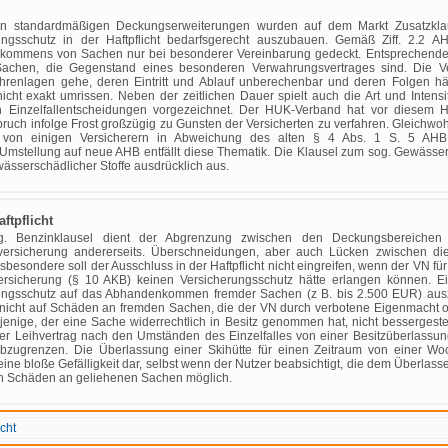
 standardmäßigen Deckungserweiterungen wurden auf dem Markt Zusatzklause
ungsschutz in der Haftpflicht bedarfsgerecht auszubauen. Gemäß Ziff. 2.2 A
ommens von Sachen nur bei besonderer Vereinbarung gedeckt. Entsprechendes 
achen, die Gegenstand eines besonderen Verwahrungsvertrages sind. Die Ve
hrenlagen gehe, deren Eintritt und Ablauf unberechenbar und deren Folgen häu
 nicht exakt umrissen. Neben der zeitlichen Dauer spielt auch die Art und Inten
ch Einzelfallentscheidungen vorgezeichnet. Der HUK-Verband hat vor diesem 
ch infolge Frost großzügig zu Gunsten der Versicherten zu verfahren. Gleichwoh
s von einigen Versicherern in Abweichung des alten § 4 Abs. 1 S. 5 AHB 
Umstellung auf neue AHB entfällt diese Thematik. Die Klausel zum sog. Gewässers
ässerschädlicher Stoffe ausdrücklich aus.
ftpflicht
g. Benzinklausel dient der Abgrenzung zwischen den Deckungsbereichen de
htversicherung andererseits. Überschneidungen, aber auch Lücken zwischen di
sbesondere soll der Ausschluss in der Haftpflicht nicht eingreifen, wenn der VN fü
ersicherung (§ 10 AKB) keinen Versicherungsschutz hätte erlangen können. Eini
ungsschutz auf das Abhandenkommen fremder Sachen (z B. bis 2.500 EUR) ausz
 nicht auf Schäden an fremden Sachen, die der VN durch verbotene Eigenmacht oh
rjenige, der eine Sache widerrechtlich in Besitz genommen hat, nicht bessergestel
t der Leihvertrag nach den Umständen des Einzelfalles von einer Besitzüberlas
 abzugrenzen. Die Überlassung einer Skihütte für einen Zeitraum von einer Wo
eine bloße Gefälligkeit dar, selbst wenn der Nutzer beabsichtigt, die dem Überlas
von Schäden an geliehenen Sachen möglich.
cht