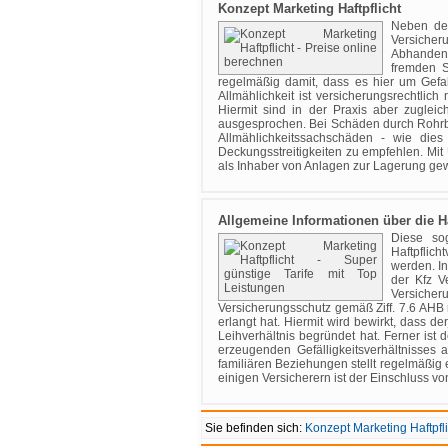
Konzept Marketing Haftpflicht
Neben den
Versicher
Abhandenk
fremden S
regelmäßig damit, dass es hier um Gefa
Allmählichkeit ist versicherungsrechtlich
Hiermit sind in der Praxis aber zuglei
ausgesprochen. Bei Schäden durch Rohrbru
Allmählichkeitssachschäden - wie die
Deckungsstreitigkeiten zu empfehlen. Mit 
als Inhaber von Anlagen zur Lagerung gew
Allgemeine Informationen über die Ha
Diese so
Haftpflic
werden. In
der Kfz V
Versicher
Versicherungsschutz gemäß Ziff. 7.6 AHB
erlangt hat. Hiermit wird bewirkt, dass de
Leihverhältnis begründet hat. Ferner is
erzeugenden Gefälligkeitsverhältnisses
familiären Beziehungen stellt regelmäßig 
einigen Versicherern ist der Einschluss 
Sie befinden sich:
Konzept Marketing Haftpfli