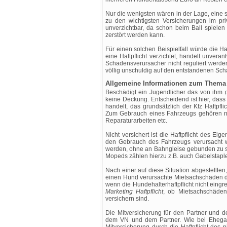
Nur die wenigsten wären in der Lage, eine 
zu den wichtigsten Versicherungen im priv
unverzichtbar, da schon beim Ball spiele
zerstört werden kann.
Für einen solchen Beispielfall würde die H
eine Haftpflicht verzichtet, handelt unver
Schadensverursacher nicht reguliert werden
völlig unschuldig auf den entstandenen Sch
Allgemeine Informationen zum Thema H
Beschädigt ein Jugendlicher das von ihm ge
keine Deckung. Entscheidend ist hier, das
handelt, das grundsätzlich der Kfz Haftpfl
Zum Gebrauch eines Fahrzeugs gehören ni
Reparaturarbeiten etc.
Nicht versichert ist die Haftpflicht des E
den Gebrauch des Fahrzeugs verursacht w
werden, ohne an Bahngleise gebunden zu se
Mopeds zählen hierzu z.B. auch Gabelstapler.
Nach einer auf diese Situation abgestellt
einen Hund verursachte Mietsachschäden d
wenn die Hundehalterhaftpflicht nicht eingre
Marketing Haftpflicht
, ob Mietsachschäden 
versichern sind.
Die Mitversicherung für den Partner und 
dem VN und dem Partner. Wie bei Ehegatt