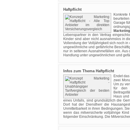
Haftpflicht
Konkrete 
beurteilen
Garage fü
ordnungsg
Marketin
Lebenspartner in den Vertrag eingeschlo
Kinder sind aber nicht ausnahmslos in di
Vollendung der Volljährigkeit sich noch in
ungewöhnliche und gefährliche Beschäftig
nur in seltenen Ausnahmefällen ein. Aus 
Handlung unter ungewöhnlichen und gefähr
Infos zum Thema Haftpflicht
Endet das
zwei Mona
Um zu verm
für den 
Beitragsfä
Haus und 
eines Unfalls, sind grundsätzlich die Ge
Dort hat der Dienstherr die Hausangest
Unmittelbarkeit in ihren Bedingungen. Sie
wenn das mitversicherte volljährige Kin
folgender Einschränkung. Die Mitversiche