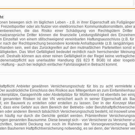
ht
onen bewegen sich im täglichen Leben - z.B. in ihrer Eigenschaft als Fußgänger 
s Freizeitsportler oder als Nutzer von elektronischen Kommunikationsmitteln, aber 
renbereichen, die das Risiko einer Schädigung von Rechtsgütern Dritter 
satzansprüche Dritter können die finanzielle Leistungsfähigkeit des Einzelnen 
m Einzelfall von einem stillschweigend vereinbarten Haftungsausschluss (z.B. für
 nach der Rechtsprechung besondere konkrete Anhaltspunkte (z.B. langjähriges fr
rhanden sein, weil das Zurückgreifen auf den mutmaßlichen Parteiwillen sonst e
ligkeiten. Das Wort Gefälligkeit bedeutet rechtlich nach herrschender Meinung
oll. Deshalb können aus einer reinen Gefälligkeit in der Regel keine vertraglic
chadenersatzpflicht aus unerlaubter Handlung (§§ 823 ff. BGB) ist aber losg
Haftung - auch bei lediglich einfacher Fahrlässigkeit in Betracht kommt.
ftpflicht Anbieter gewähren Versicherungsschutz für bis zu acht vermietet
Der ausdrückliche Einschluss des Risikos aus Miteigentum an zum Einfamilienha
kenplätze, Garagenhöfe oder Abstellplätze für Mülltonnen) ist ebenfalls bei eini
.3 genannten Risiken ist der VN versichert auch in seiner Eigenschaft als Ba
t, ein Bauwerk zu erstellen oder erstellen zu lassen. Der in der
Konzept Mark
t, dass eine Gefahr aus dem Bereich der Betriebs- oder Berufshaftpflichtversicheru
en oder anderen Bereich tatsächlich Versicherungsschutz besteht, ist insoweit u
nn häufig nur durch die Gerichte geklärt werden. Prämienfreier Versicherungssc
ngen genannten Bausumme. Diese bewegt sich - von Versicherer zu Versicherer u
chritten, besteht Deckung nur noch im Rahmen der Vorsorgeversicherung. Be
ten Bauherren Haftpflichtversicherung notwendig, es sei denn, der Versicherer 