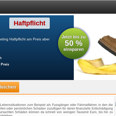
Haftpflicht
Jetzt bis zu
ting Haftpflicht am Preis aber
50 %
einsparen
h
 Preis
gleichen
Lebenssituationen zum Beispiel als Fussgänger oder Fahrradfahrer, in den die
riellen oder persönlichen Schaden zuzufügen für deren finanzielle Entschädigung
rsachten Schäden können da schnell von wenigen Tausend Euro, bis hin zu
ntstehen.