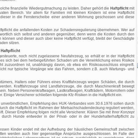
solche finanzielle Wiedergutmachung zu leisten. Daher gehört die
Haftpflicht
mit
aten Bereich. Vor allem für Familien mit kleinen Kindern ist eine Haftpflicht
n dieser in die Fensterscheibe einer anderen Wohnung geschossen und diese
aftpflicht die anfallenden Kosten zur Schadensregulierung übernehmen. Wer auf
antwortlich sich selbst und anderen gegenüber, denn wenn die Kosten durch den
 können und dieser auch über keine Haftpflicht verfügt, bleibt der Geschädigte
aden sitzen.
aftpflicht
steuerte, noch nicht zugelassene Neufahrzeug, so erhält er in der Haftpflicht
s es sich bei dem herbeigeführten Schaden um die Verwirklichung eines Risikos
icht zuzuordnen ist, unabhängig davon, ob etwa ein Risikoausschluss eingreift.
cht nur typische Vorgänge wie das Fahren, sondern z.B. auch Wartungs- und
igentümers, Halters oder Führers eines Kraftfahrzeugs wegen Schäden, die durch
erden. Kraftfahrzeuge sind Landfahrzeuge, die durch Maschinenkraft bewegt
in. Neben Personenkraftwagen, Lastkraftwagen, Krafträdern, Motorrollern oder
 Einige Versicherer schließen folgende Kfz-Risiken in die Haftpflicht ein.
en, unverbindlichen, Empfehlung des HUK-Verbandes vom 30.6.1976 sollen durch
urch die Haftpflicht im Rahmen der Mietsachschadendeckung reguliert werden,
ift. Dieser Empfehlung folgen nicht alle Versicherer. Klären Sie mit Ihrer
Konzept
durch Hunde entweder in der Privat- oder in der Hundehalterhaftpflicht zu
dessen Kinder endet mit der Aufhebung der häuslichen Gemeinschaft zwischen
en werden auch hier gegenseitige Ansprüche ausgeschlossen. Im Falle der