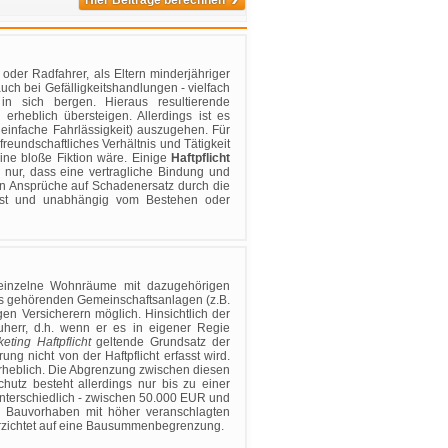
Hier Beiträge berechnen
oder Radfahrer, als Eltern minderjähriger
auch bei Gefälligkeitshandlungen - vielfach
in sich bergen. Hieraus resultierende
erheblich übersteigen. Allerdings ist es
 einfache Fahrlässigkeit) auszugehen. Für
eundschaftliches Verhältnis und Tätigkeit
ine bloße Fiktion wäre. Einige
Haftpflicht
 nur, dass eine vertragliche Bindung und
hen Ansprüche auf Schadenersatz durch die
elöst und unabhängig vom Bestehen oder
e einzelne Wohnräume mit dazugehörigen
us gehörenden Gemeinschaftsanlagen (z.B.
gen Versicherern möglich. Hinsichtlich der
uherr, d.h. wenn er es in eigener Regie
eting Haftpflicht
geltende Grundsatz der
ng nicht von der Haftpflicht erfasst wird.
nerheblich. Die Abgrenzung zwischen diesen
hutz besteht allerdings nur bis zu einer
nterschiedlich - zwischen 50.000 EUR und
i Bauvorhaben mit höher veranschlagten
verzichtet auf eine Bausummenbegrenzung.