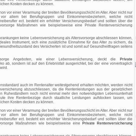
lichen Kosten decken zu können.
on vor einer Verarmung der breiten Bevölkerungsschicht im Alter. Aber nicht nur
ern vor allem bei Berufsgruppen und Einkommensbeziehern, welche nicht
 Freiberufler ect. besteht ein erhöhter Versicherungsbedarf und sollten über die
rvorsorge Maßnahmen wie beispielsweise eine Private Rentenversicherung
krankungen keine Lebensversicherung als Altersvorsorge abschliessen können,
ideales Instrument, sich eine zusätzliche Einnahme für das Alter zu sichern, da
sundheitszustand des Versicherten ist und somit auf Gesundheitfragen seitens
rsorge Angeboten, wie einer Lebensversicherung, deckt die
Private
iko ab, sondern ist auf den Erlebnisfall ausgerichtet, bei der eine vorvertraglich
wird.
bensstandard auch im Rentenalter weitestgehend erhalten möchten, werden nicht
ersicherung abzuschliessen, da die Rentenleistungen aus der gesetzlichen
len Ruheständlern noch nicht einmal mehr den notwendigsten Lebensunterhalt
ute ihre Rentenbezüge durch staatliche Leistungen aufstocken lassen, um
lichen Kosten decken zu können.
on vor einer Verarmung der breiten Bevölkerungsschicht im Alter. Aber nicht nur
ern vor allem bei Berufsgruppen und Einkommensbeziehern, welche nicht
 Freiberufler ect. besteht ein erhöhter Versicherungsbedarf und sollten über die
rvorsorge Maßnahmen wie beispielsweise eine
Private Rentenversicherung