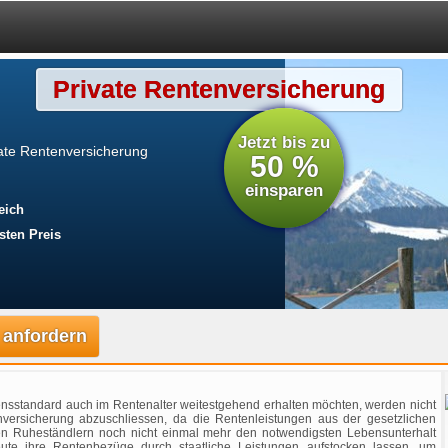
Private Rentenversicherung
Jetzt bis zu
ate Rentenversicherung
50 %
einsparen
eich
sten Preis
 anfordern
bensstandard auch im Rentenalter weitestgehend erhalten möchten, werden nicht
ersicherung abzuschliessen, da die Rentenleistungen aus der gesetzlichen
len Ruheständlern noch nicht einmal mehr den notwendigsten Lebensunterhalt
ute ihre Rentenbezüge durch staatliche Leistungen aufstocken lassen, um