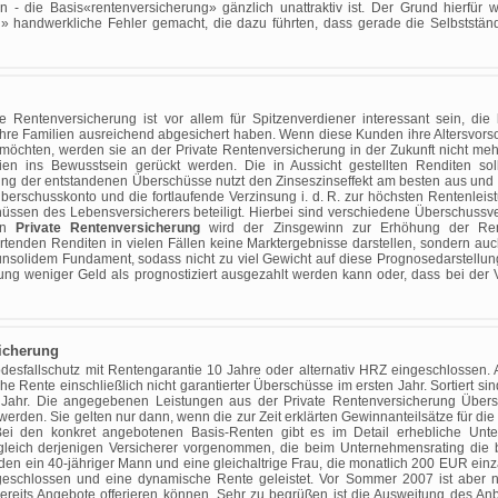
n - die Basis«rentenversicherung» gänzlich unattraktiv ist. Der Grund hierfür 
» handwerkliche Fehler gemacht, die dazu führten, dass gerade die Selbststän
te Rentenversicherung ist vor allem für Spitzenverdiener interessant sein, die
ihre Familien ausreichend abgesichert haben. Wenn diese Kunden ihre Altersvors
möchten, werden sie an der Private Rentenversicherung in der Zukunft nicht me
erien ins Bewusstsein gerückt werden. Die in Aussicht gestellten Renditen soll
g der entstandenen Überschüsse nutzt den Zinseszinseffekt am besten aus und fü
erschusskonto und die fortlaufende Verzinsung i. d. R. zur höchsten Rentenleis
ssen des Lebensversicherers beteiligt. Hierbei sind verschiedene Überschuss
hen
Private Rentenversicherung
wird der Zinsgewinn zur Erhöhung der Ren
enden Renditen in vielen Fällen keine Marktergebnisse darstellen, sondern auc
nsolidem Fundament, sodass nicht zu viel Gewicht auf diese Prognosedarstellun
dung weniger Geld als prognostiziert ausgezahlt werden kann oder, dass bei der
icherung
odesfallschutz mit Rentengarantie 10 Jahre oder alternativ HRZ eingeschlossen.
he Rente einschließlich nicht garantierter Überschüsse im ersten Jahr. Sortiert 
 Jahr. Die angegebenen Leistungen aus der Private Rentenversicherung Übersch
 werden. Sie gelten nur dann, wenn die zur Zeit erklärten Gewinnanteilsätze für 
Bei den konkret angebotenen Basis-Renten gibt es im Detail erhebliche U
ich derjenigen Versicherer vorgenommen, die beim Unternehmensrating die bei
n ein 40-jähriger Mann und eine gleichaltrige Frau, die monatlich 200 EUR einza
ingeschlossen und eine dynamische Rente geleistet. Vor Sommer 2007 ist aber 
reits Angebote offerieren können. Sehr zu begrüßen ist die Ausweitung des An