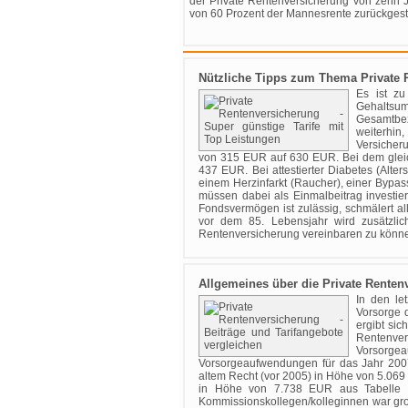
der Private Rentenversicherung von zehn J
von 60 Prozent der Mannesrente zurückgestu
Nützliche Tipps zum Thema Private 
Es ist zu
Gehaltsum
Gesamtbez
weiterhin
Versicheru
von 315 EUR auf 630 EUR. Bei dem gleich 
437 EUR. Bei attestierter Diabetes (Alters
einem Herzinfarkt (Raucher), einer Bypa
müssen dabei als Einmalbeitrag investiert
Fondsvermögen ist zulässig, schmälert all
vor dem 85. Lebensjahr wird zusätzlich
Rentenversicherung vereinbaren zu könn
Allgemeines über die Private Renten
In den le
Vorsorge 
ergibt si
Rentenver
Vorsorge
Vorsorgeaufwendungen für das Jahr 20
altem Recht (vor 2005) in Höhe von 5.06
in Höhe von 7.738 EUR aus Tabelle 
Kommissionskollegen/kolleginnen war gro