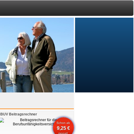
BUV Beitragsrechner
Schon ab
9,25 €
monatl.