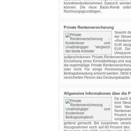
Investmentunternehmen. Dadurch werden a
können. Die neue Basis-Rente unters
Rechnungsgrundlagen.
Private Rentenversicherung
Sowohl di
der Steue
«Rentenve
EUR abzg
EUR. Die 
(Ansparzei
aufgeschobenen
Private Rentenversiche
Einzahlung eines Einmalbeitrags und soga
die regelmäßige Private Rentenversicher
oder nicht. Für einige Personengrupp
Beitragsbelastung erreicht werden. Stirbt 
versicherten Person das Deckungskapital 
Allgemeine Informationen über die P
Da auch be
eine Steu
Sein Ste
Rentenver
Prozent n
vorgesehe
geltend gemacht. Bei zusammen veranl
Abzugsrahmen noch auf 60 Prozent des Hö