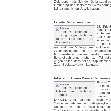
Zielgruppe - nämlich den Selbstständige
Einführung der Basis«rentenversicherung
keine steuerlichen Vorteile hatten.
Private Rentenversicherung
Die Priva
Todesfall 
aufbauen 
fünf Krit
Ansammlun
auf dem Üb
während ihrer Zahlungsdauer an Überschü
zu unterscheiden. Bei der dynamisc
Prognoseberechnungen über die zu erwart
Beispielrechnungen stehen zum Teil auf u
Augen halten, dass bei der Kapitalabfin
Zukunft gekürzt werden könnten.
Infos zum Thema Private Rentenvers
Es wird T
die möglic
im ersten
garantiert
bleiben. 
MORGEN GmbH hat einen Leistungsvergle
Sternen einnehmen. Zugrunde gelegt wurde
wollen. Es wird kein Todesfallschutz e
Sparkassen sowie Fondsgesellschaften be