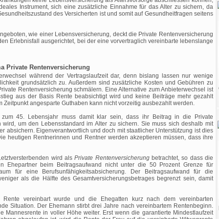
krankungen keine Lebensversicherung als Altersvorsorge abschliessen können,
ideales Instrument, sich eine zusätzliche Einnahme für das Alter zu sichern, da
sundheitszustand des Versicherten ist und somit auf Gesundheitfragen seitens
Angeboten, wie einer Lebensversicherung, deckt die Private Rentenversicherung
 den Erlebnisfall ausgerichtet, bei der eine vorvertraglich vereinbarte lebenslange
a Private Rentenversicherung
terwechsel während der Vertragslaufzeit dar, denn bislang lassen nur wenige
glichkeit grundsätzlich zu. Außerdem sind zusätzliche Kosten und Gebühren zu
 Private Rentenversicherung schmälern. Eine Alternative zum Anbieterwechsel ist
usstieg aus der Basis Rente beabsichtigt wird und keine Beiträge mehr gezahlt
em Zeitpunkt angesparte Guthaben kann nicht vorzeitig ausbezahlt werden.
 zum 45. Lebensjahr muss damit klar sein, dass ihr Beitrag in die Private
n wird, um den Lebensstandard im Alter zu sichern. Sie muss sich deshalb mit
er absichern. Eigenverantwortlich und doch mit staatlicher Unterstützung ist dies
 Die heutigen Rentnerinnen und Rentner werden akzeptieren müssen, dass ihre
etztversterbenden wird als
Private Rentenversicherung
betrachtet, so dass die
en Ehepartner beim Beitragsaufwand nicht unter die 50 Prozent Grenze für
iraum für eine Berufsunfähigkeitsabsicherung. Der Beitragsaufwand für die
weniger als die Hälfte des Gesamtversicherungsbetrages begrenzt sein, damit
er Rente vereinbart wurde und die Ehegatten kurz nach dem vereinbarten
ende Situation. Der Ehemann stirbt drei Jahre nach vereinbartem Rentenbeginn.
e Mannesrente in voller Höhe weiter. Erst wenn die garantierte Mindestlaufzeit