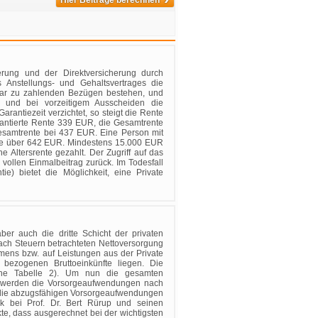
Hier Beiträge berechnen
herung und der Direktversicherung durch
 Anstellungs- und Gehaltsvertrages die
ar zu zahlenden Bezügen bestehen, und
lt und bei vorzeitigem Ausscheiden die
rantiezeit verzichtet, so steigt die Rente
arantierte Rente 339 EUR, die Gesamtrente
esamtrente bei 437 EUR. Eine Person mit
ente über 642 EUR. Mindestens 15.000 EUR
e Altersrente gezahlt. Der Zugriff auf das
 vollen Einmalbeitrag zurück. Im Todesfall
e) bietet die Möglichkeit, eine Private
ber auch die dritte Schicht der privaten
nach Steuern betrachteten Nettoversorgung
mens bzw. auf Leistungen aus der Private
bezogenen Bruttoeinkünfte liegen. Die
ehe Tabelle 2). Um nun die gesamten
 werden die Vorsorgeaufwendungen nach
o die abzugsfähigen Vorsorgeaufwendungen
bei Prof. Dr. Bert Rürup und seinen
e, dass ausgerechnet bei der wichtigsten