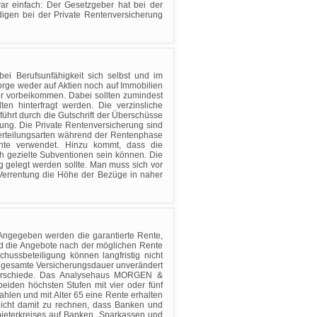
war einfach: Der Gesetzgeber hat bei der
digen bei der Private Rentenversicherung
 bei Berufsunfähigkeit sich selbst und im
orge weder auf Aktien noch auf Immobilien
hr vorbeikommen. Dabei sollten zumindest
ten hinterfragt werden. Die verzinsliche
hrt durch die Gutschrift der Überschüsse
tung. Die Private Rentenversicherung sind
verteilungsarten während der Rentenphase
te verwendet. Hinzu kommt, dass die
h gezielte Subventionen sein können. Die
g gelegt werden sollte. Man muss sich vor
 Verrentung die Höhe der Bezüge in naher
 Angegeben werden die garantierte Rente,
sind die Angebote nach der möglichen Rente
ussbeteiligung können langfristig nicht
die gesamte Versicherungsdauer unverändert
nterschiede. Das Analysehaus MORGEN &
den höchsten Stufen mit vier oder fünf
hlen und mit Alter 65 eine Rente erhalten
nicht damit zu rechnen, dass Banken und
bieterkreises auf Banken, Sparkassen und