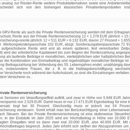
nalog zur Riester-Rente weitere Produktalternativen sowie eine Anbietervielfal
cheidet sich von den bisherigen klassischen Privatrentenprodukten in
e GRV-Rente als auch die Private Rentenversicherung werden mit dem Ertragsant
rschuld, Rente aus der Private Rentenversicherung 12 × 1.278 EUR jährlich = 1
rsicherung»srente jährlich 12 × 511 EUR = 6.132 EUR, davon 27 Prozent = 1.655
l. Werbungskostenpauschale 102 EUR, abzgl. Sonderausgabenpauschale 72 E
aufgeschobene Rente wird erst ab einem späteren, fest vereinbarten Zeitpun
t) wird der erforderliche Kapitalwert bis zum Beginn der Rentenzahlung angespa
rung
als laufende Beiträge in monatlichen, vierteljährlichen oder halbjährlichen Bei
r die Kombination von Einmalbeitrag und regelmäßiger monatlicher Beiträge ist
ung Beitragszahlung bei Vollendung des 55. Lebensjahres endet, unabhängig davo
en, insbesondere Frauen, die z. B. in die Halbtagsbeschäftigung wechsel
der Versicherte noch während der Aufschubzeit, so sind die Einzahlungen verfallen. I
dem Versicherer zu.
rivate Rentenversicherung
i Senioren ein Verpuffungseffekt auftritt, und zwar in Höhe von 5.948 EUR Jahres
erersparnis von 2.529 EUR. Damit muss er nur 17.471 EUR Eigenbeitrag für eine 
uersatz liegt bei 30 Prozent. Gleichzeitig muss er jedoch nur 54 Prozen
sicherung versteuern. Somit erhält man bei Berücksichtigung einer Lebenserwa
ach Steuern. Bei der Private Rentenversicherung ist eine stufenweise Steuerfre
n. In der Endstufe im Jahr 2025 wird ein Höchstbetrag in Höhe von 20.000
agten Ehegatten sind es dann zwei mal 20.000 EUR, also 40.000 EUR. Mit 
chstbetrages begrenzt. Jedes Jahr erhöht sich seither der Abzugsrahmen um je