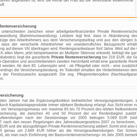
ahren abgelaufen ist, wird die Rente der Frau auf die vereinbarte Witwenrente
ft.
Rentenversicherung
 unterscheiden zwischen einer arbeitgeberfinanzierten Private Rentenversic
wandlung (Barlohnumwandlung). Letztere legt fest, dass in Abänderung des
üge des Arbeitnehmers aus dem Versicherungsbeitrag und aus den übrigen b
, dass der versicherte Arbeitnehmer ein unwiderrufliches Bezugsrecht erhä
ng auf diesen VN übertragen wird. Rentengarantiedauer fünf Jahre. Wird auf die Ga
alten Mann, jetzt beispielsweise an Multipler Sklerose erkrankt, beträgt die g
diabetes) liegt die garantierte
Private Rentenversicherung
bei 318 EUR, die G
ss-Operation und anschließendem zweiten Herzinfarkt erhält eine garantierte R
 werden. Ab dem 85. Lebensjahr wird - ob Pflegefall oder nicht - eine zusätzlich
erdings die Versicherungsleistung. Im Todesfall erhalten die Hinterbliebenen den
 der Fondszuwachs ausgezahlt. Die sog. Pflegerentenoption (Nachkaufgaranti
en.
versicherung
tzten Jahren hat die Ergänzungsfunktion betrieblicher Versorgungsleistungen, a
durch Kapitalanlageprodukte immer stärkere Bedeutung erlangt. Aus Sicht einer 
ch ein Versorgungsniveau von maximal 65 bis 70 Prozent des letzten Nettoeinkom
sicherung, die zwischen 40 und 50 Prozent der vor Rentenbeginn zuletzt 
aufwendungen nach der Gesetzeslage vor 2005 betrugen 5.069 EUR (si
07 nach den neuen Regelungen des Jahressteuergesetzes 2007 zu berechnen,
9 EUR und die abzugsfähigen Private Rentenversicherung addiert. Somit sind als
5 genau um 2.669 EUR höher als die Vorsorgeaufwendungen. Der Schreck 
ß, als man nach Einführung der Basis«rentenversicherung» im Jahr 2005 bemerkt