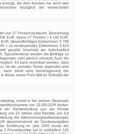
t erzeugt, die dem Kunden nur recht sein
sbesondere bezüglich der verwendeten
eil von 27 Prozent besteuert. Berechnung
5.336 EUR, davon 27 Prozent = 4.140 EUR,
 EUR, steuerpflichtiges Einkommen: 5.798
UR = zu versteuerndes Einkommen 5.624
kt gezahlt. Innerhalb der Aufschubfrist
rt. Typischerweise werden die Beiträge zu
tragsraten oder jährlich erbracht. Auch die
 möglich. Es kann vereinbart werden, dass
n, ob die «private» Rente abgerufen wird
n, kann damit eine Vorverlagerung der
n dieser reinen Form fällt im Todesfall der
beitrag, erzielt er bei seinem Steuersatz
Investitionssumme von 20.000 EUR leisten.
t der Rentenleistung aus der Private
rtung von 24 Jahren eine Rendite von 4,6
istellung der Altersvorsorgeaufwendungen
 EUR steuermindernd als Sonderausgaben
der Einführung im Jahr 2005 wurde der
 2 Prozentpunkte, bis er schließlich 100