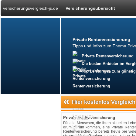
versicherungsvergleich-js.de
Versicherungsübersicht
Private Rentenversicherung
Tipps und Infos zum Thema Priv
Private Rentenversicherung
Die besten Anbieter im Vergl
Top Leistungen zum günstig
«
Hier kostenlos Vergleich
Private Rentenversicherung
Für alle Menschen, die ihren aktuellen Le
drum herum kommen, eine Private Rentenv
Rentenversicherung bereits heute bei vie
sichern. Viele Rentner müssen schon he