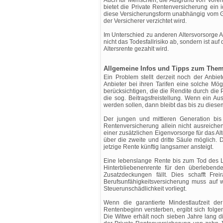
Auch für Menschen, die Aufgrund von Vorer
bietet die Private Rentenversicherung ein 
diese Versicherungsform unabhängig vom Ge
der Versicherer verzichtet wird.
Im Unterschied zu anderen Altersvorsorge 
nicht das Todesfallrisiko ab, sondern ist auf
Altersrente gezahlt wird.
Allgemeine Infos und Tipps zum Them
Ein Problem stellt derzeit noch der Anbie
Anbieter bei ihren Tarifen eine solche Mö
berücksichtigen, die die Rendite durch die
die sog. Beitragsfreistellung. Wenn ein A
werden sollen, dann bleibt das bis zu dies
Der jungen und mittleren Generation bis
Rentenversicherung allein nicht ausreiche
einer zusätzlichen Eigenvorsorge für das Alt
über die zweite und dritte Säule möglich.
jetzige Rente künftig langsamer ansteigt.
Eine lebenslange Rente bis zum Tod des L
Hinterbliebenenrente für den überlebend
Zusatzdeckungen fällt. Dies schafft Fre
Berufsunfähigkeitsversicherung muss auf 
Steuerunschädlichkeit vorliegt.
Wenn die garantierte Mindestlaufzeit d
Rentenbeginn versterben, ergibt sich folg
Die Witwe erhält noch sieben Jahre lang di