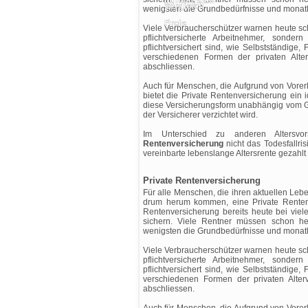
wenigsten die Grundbedürfnisse und monat
Viele Verbraucherschützer warnen heute sch
pflichtversicherte Arbeitnehmer, sond
pflichtversichert sind, wie Selbstständige,
verschiedenen Formen der privaten Alte
abschliessen.
Auch für Menschen, die Aufgrund von Vorer
bietet die Private Rentenversicherung ein 
diese Versicherungsform unabhängig vom Ge
der Versicherer verzichtet wird.
Im Unterschied zu anderen Altersvo
Rentenversicherung
nicht das Todesfallris
vereinbarte lebenslange Altersrente gezahlt 
Private Rentenversicherung
Für alle Menschen, die ihren aktuellen Le
drum herum kommen, eine Private Rentenv
Rentenversicherung bereits heute bei vie
sichern. Viele Rentner müssen schon he
wenigsten die Grundbedürfnisse und monat
Viele Verbraucherschützer warnen heute sch
pflichtversicherte Arbeitnehmer, sond
pflichtversichert sind, wie Selbstständige,
verschiedenen Formen der privaten Alte
abschliessen.