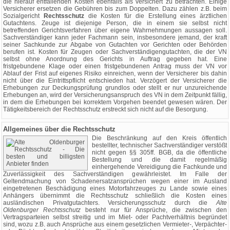
die hierauf entfallenden Kosten ebenfalls als versichert zu betrachten. Einige
Versicherer ersetzen die Gebühren bis zum Doppelten. Dazu zählen z.B. beim
Sozialgericht
Rechtsschutz
die Kosten für die Erstellung eines ärztlichen
Gutachtens. Zeuge ist diejenige Person, die in einem sie selbst nicht
betreffenden Gerichtsverfahren über eigene Wahrnehmungen aussagen soll.
Sachverständiger kann jeder Fachmann sein, insbesondere jemand, der kraft
seiner Sachkunde zur Abgabe von Gutachten vor Gerichten oder Behörden
berufen ist. Kosten für Zeugen oder Sachverständigengutachten, die der VN
selbst ohne Anordnung des Gerichts in Auftrag gegeben hat. Eine
fristgebundene Klage oder einen fristgebundenen Antrag muss der VN vor
Ablauf der Frist auf eigenes Risiko einreichen, wenn der Versicherer bis dahin
nicht über die Eintrittspflicht entschieden hat. Verzögert der Versicherer die
Erhebungen zur Deckungsprüfung grundlos oder stellt er nur unzureichende
Erhebungen an, wird der Versicherungsanspruch des VN in dem Zeitpunkt fällig,
in dem die Erhebungen bei korrektem Vorgehen beendet gewesen wären. Der
Tätigkeitsbereich der Rechtsschutz erstreckt sich nicht auf die Besorgung.
Allgemeines über die Rechtsschutz
Die Beschränkung auf den Kreis öffentlich
bestellter, technischer Sachverständiger verstößt
nicht gegen §§ 305ff. BGB, da die öffentliche
Bestellung und die damit regelmäßig
einhergehende Vereidigung die Fachkunde und
Zuverlässigkeit des Sachverständigen gewährleistet. Im Falle der
Geltendmachung von Schadenersatzansprüchen wegen einer im Ausland
eingetretenen Beschädigung eines Motorfahrzeuges zu Lande sowie eines
Anhängers übernimmt die Rechtsschutz schließlich die Kosten eines
ausländischen Privatgutachters. Versicherungsschutz durch die
Alte
Oldenburger Rechtsschutz
besteht nur für Ansprüche, die zwischen den
Vertragsparteien selbst streitig und im Miet- oder Pachtverhältnis begründet
sind, wozu z.B. auch Ansprüche aus einem gesetzlichen Vermieter-, Verpächter-