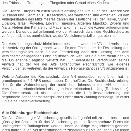
des Erblassers, Trennung der Ehegatten oder Geburt eines Kindes).
Die Grenze Europas zu Asien verläuft entlang des Urals und der Grenzen von
Russland und Georgien zu Kasachstan, Aserbaidschan und Armenien. Zu den
Anliegerstaaten des Mittelmeeres zählen der asiatische Teil der Türkei, Syrien,
Libanon, Israel, Ägypten, Libyen, Tunesien, Algerien Marokko, Zypern und
Malta. Neben den Kanaren und Madeira können auch die Azoren aufgenommen
werden. Da es darauf ankommt, wo der Anspruch durch die Rechtsschutz zu
verfolgen ist, ist es unerheblich, wo der Versicherungsfall eingetreten ist.
Der Versicherungsschutz bleibt ferner bestehen, wenn der VN nachweist, dass
die Verletzung der Obliegenheit weder für den Eintritt oder die Feststellung des
Versicherungsfalles noch für die Feststellung oder den Umfang der dem
Versicherer obliegenden Leistung ursächlich war. Das gilt nicht, wenn der VN
die Obliegenheit arglistig verletzt hat. Ein eventuelles Verschulden seines
Anwalts hat der VN der
Alte Oldenburger Rechtsschutz
wie eigenes
Verschulden zu vertreten, da der Anwalt als Repräsentant des VN anzusehen ist.
Welche Aufgabe die Rechtsschutz dem VN gegenüber zu erfüllen hat, ist
grundlegend in § 1 ARB umschrieben. Dort heißt es. Die Rechtsschutz erbringt
die für die Wahrnehmung der rechtlichen Interessen des VN oder des
Versicherten erforderlichen Leistungen im vereinbarten Umfang (Rechtsschutz).
Die Rechtsschutz ist also - anders als die Haftpflichtversicherung, die
begründete Schadenersatzansprüche Dritter durch Zahlung befriedigt - in erster
Linie eine Kostenversicherung.
Alte Oldenburger Rechtsschutz
Die Alte Oldenburger Versicherungsgesellschaft gehört mit zu den besten und
günstigsten Anbietern für das Versicherungsprodukt
Rechtsschutz
. Durch die
umfangreichen Tarifangebote werden Ihnen vielfältige Möglichkeiten geboten,
Ihren individuellen Versicherungsschutz zusammen zu stellen, sodaß für jeden