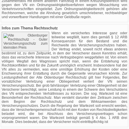
Zusammenstoß mit einem anderen Fahrzeug in einem Kreuzungsbereich wird
gegen den VN ein Ordnungswidrigkeitsverfahren wegen Missachtung von
Verkehrsvorschriften eingeleitet. Zum Ordnungswidrigkeitsrecht gehören alle
Rechtsnormen, welche die Ahndung gesetzlich umschriebener, rechtswidriger
und vorwerfbarer Handlungen mit einer Geldbuße regeln.
Infos zum Thema Rechtsschutz
Wenn ein versichertes Interesse ganz oder
teilweise wegfällt, kann dies gemäß § 12 ARB
Konsequenzen für den Bestand und die
Reichweite des Versicherungsschutzes haben.
Der Vertrag endet, soweit nicht etwas anderes
bestimmt ist, zu dem Zeitpunkt, in dem der Versicherer davon Kenntnis erhält,
dass das versicherte Interesse nach Vertragsbeginn weggefallen ist. Von einem
völligen Wegfall des Wagnisses spricht man, wenn die Entstehung von
Rechtskonflikten und für die Zukunft unmöglich erscheint. Insbesondere hat der
VN alles zu vermeiden, was eine unnötige Erhöhung der Kosten oder eine
Erschwerung ihrer Erstattung durch die Gegenseite verursachen könnte. Zur
Leistungsfreiheit der Alte Oldenburger Rechtsschutz gilt hier Folgendes, Bei
vorsätzlicher Verletzung einer Obliegenheit verliert der VN seinen
Versicherungsschutz. Bei grob fahrlässiger Verletzung einer Obliegenheit ist der
Versicherer berechtigt, seine Leistung in einem der Schwere des Verschuldens
des VN entsprechenden Verhältnisses zu kürzen. Die sog. Wartezeit ist eine
Besonderheit der Rechtsschutz. Man versteht darunter den Zeitraum zwischen
dem Beginn der Rechtsschutz und dem Wirksamwerden des
Versicherungsschutzes. Durch die Regelung der Wartezeit soll erreicht werden,
dass die Versichertengemeinschaft nicht mit den Kosten von Rechtsstreitigkeiten
belastet wird, die bei Abschluss des Versicherungsvertrages schon
vorprogrammiert waren. Die Wartezeit beträgt gemäß § 4 Abs. 1 ARB drei
Monate. Dies bedeutet, dass der Versicherer nicht eintrittspflichtig ist