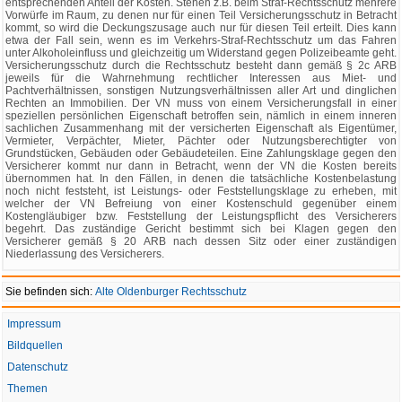
entsprechenden Anteil der Kosten. Stehen z.B. beim Straf-Rechtsschutz mehrere
Vorwürfe im Raum, zu denen nur für einen Teil Versicherungsschutz in Betracht
kommt, so wird die Deckungszusage auch nur für diesen Teil erteilt. Dies kann
etwa der Fall sein, wenn es im Verkehrs-Straf-Rechtsschutz um das Fahren
unter Alkoholeinfluss und gleichzeitig um Widerstand gegen Polizeibeamte geht.
Versicherungsschutz durch die Rechtsschutz besteht dann gemäß § 2c ARB
jeweils für die Wahrnehmung rechtlicher Interessen aus Miet- und
Pachtverhältnissen, sonstigen Nutzungsverhältnissen aller Art und dinglichen
Rechten an Immobilien. Der VN muss von einem Versicherungsfall in einer
speziellen persönlichen Eigenschaft betroffen sein, nämlich in einem inneren
sachlichen Zusammenhang mit der versicherten Eigenschaft als Eigentümer,
Vermieter, Verpächter, Mieter, Pächter oder Nutzungsberechtigter von
Grundstücken, Gebäuden oder Gebäudeteilen. Eine Zahlungsklage gegen den
Versicherer kommt nur dann in Betracht, wenn der VN die Kosten bereits
übernommen hat. In den Fällen, in denen die tatsächliche Kostenbelastung
noch nicht feststeht, ist Leistungs- oder Feststellungsklage zu erheben, mit
welcher der VN Befreiung von einer Kostenschuld gegenüber einem
Kostengläubiger bzw. Feststellung der Leistungspflicht des Versicherers
begehrt. Das zuständige Gericht bestimmt sich bei Klagen gegen den
Versicherer gemäß § 20 ARB nach dessen Sitz oder einer zuständigen
Niederlassung des Versicherers.
Sie befinden sich:
Alte Oldenburger Rechtsschutz
Impressum
Bildquellen
Datenschutz
Themen