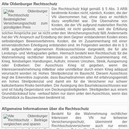
Alte Oldenburger Rechtsschutz
Die Rechtsschutz trägt gemäß § 5 Abs. 3 ARB
bestimmte Kosten nicht, nämlich, Kosten, die der
VN übernommen hat, ohne dass er rechtlich
dazu verpflichtet war. Die Übernahme von
Kosten, die der VN aufgrund materiellen Rechts
schuldet, ist nicht gedeckt, weil die Erfüllung
solcher Ansprüche per se nicht unter den Versicherungsschutz fällt. Andererseits
hat der VN Anspruch auf Erstattung der dem Gegner entstandenen Kosten eines
selbständigen Beweisverfahrens. Kosten, die im Zusammenhang mit einer
einverständlichen Erledigung entstanden sind. Im Folgenden werden die in § 3
ARB aufgeführten allgemeinen Risikoausschlüsse dargestellt, die für alle
Leistungs- und Vertragsarten gelten. Hiernach besteht kein Rechtsschutz für die
Wahrnehmung rechtlicher Interessen in ursächlichem Zusammenhang mit,
Krieg, feindseligen Handlungen, Aufruhr, inneren Unruhen, Streik, Aussperrung
oder Erdbeben: Der Ausschluss Krieg ist gegeben, wenn die
Interessenwahrnehmung mittelbar oder unmittelbar durch einen Krieg adäquat
verursacht worden ist. Hohes Streitpotenzial im Baurecht. Diesem Ausschluss
liegt die Erkenntnis zugrunde, dass Baumaßnahmen aller Art erfahrungsgemäß
ein hohes Streitpotenzial und damit ein für die Versicherer nur schwer
kalkulierbares Risiko beinhalten. Die Auslegung des Baurisikoausschlusses war
und ist häufig Gegenstand von Deckungsstreitigkeiten. Streitigkeiten aus einem
Grundstückskauf bzw. -verkauf fallen nur dann unter den Ausschluss, wenn das
Grundstück zu Bauzwecken bestimmt ist.
Allgemeine Informationen über die Rechtsschutz
Besteht für die Wahrnehmung rechtlicher
Interessen des VN nur teilweise
Versicherungsschutz, übernimmt der
Rechtsschutzversicherer auch nur einen