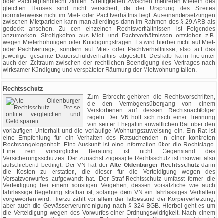
oder Pächterpfandrecht zählen. Streitigkeiten zwischen mehreren Mietern des
gleichen Hauses sind nicht versichert, da der Ursprung des Streites
normalerweise nicht im Miet- oder Pachtverhältnis liegt. Auseinandersetzungen
zwischen Mietparteien kann man allerdings dann im Rahmen des § 29 ARB als
gedeckt ansehen. Zu den einzelnen Rechtsverhältnissen ist Folgendes
anzumerken. Streitigkeiten aus Miet- und Pachtverhältnissen entstehen z.B.
wegen Mieterhöhungen oder Kündigungsfragen. Es wird hierbei nicht auf Miet-
oder Pachtverträge, sondern auf Miet- oder Pachtverhältnisse, also auf das
jeweilige gesamte Dauerschuldverhältnis abgestellt. Deshalb kann hierunter
auch der Zeitraum zwischen der rechtlichen Beendigung des Vertrages nach
wirksamer Kündigung und verspäteter Räumung der Mietwohnung fallen.
Rechtsschutz
Zum Erbrecht gehören die Rechtsvorschriften,
die den Vermögensübergang von einem
Verstorbenen auf dessen Rechtsnachfolger
regeln. Der VN holt sich nach einer Trennung
von seiner Ehegattin anwaltlichen Rat über den
vorläufigen Unterhalt und die vorläufige Wohnungszuweisung ein. Ein Rat ist
eine Empfehlung für ein Verhalten des Ratsuchenden in einer konkreten
Rechtsangelegenheit. Eine Auskunft ist eine Information über die Rechtslage.
Eine rein vorsorgliche Beratung ist nicht Gegenstand des
Versicherungsschutzes. Der zunächst zugesagte Rechtsschutz ist insoweit also
aufschiebend bedingt. Der VN hat der
Alte Oldenburger Rechtsschutz
dann
die Kosten zu erstatten, die dieser für die Verteidigung wegen des
Vorsatzvorwurfes aufgewandt hat. Der Straf-Rechtsschutz umfasst ferner die
Verteidigung bei einem sonstigen Vergehen, dessen vorsätzliche wie auch
fahrlässige Begehung strafbar ist, solange dem VN ein fahrlässiges Verhalten
vorgeworfen wird. Hierzu zählt vor allem der Tatbestand der Körperverletzung,
aber auch die Gewässerverunreinigung nach § 324 BGB. Hierbei geht es um
die Verteidigung wegen des Vorwurfes einer Ordnungswidrigkeit. Nach einem