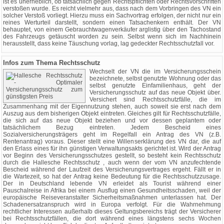
ist es unerheblich, ob tatsächlich gegen Rechtspflichten oder Rechtsvorschriften
verstoßen wurde. Es reicht vielmehr aus, dass nach dem Vorbringen des VN ein
solcher Verstoß vorliegt. Hierzu muss ein Sachvortrag erfolgen, der nicht nur ein
reines Werturteil darstellt, sondern einen Tatsachenkern enthält. Der VN
behauptet, von einem Gebrauchtwagenverkäufer arglistig über den Tachostand
des Fahrzeugs getäuscht worden zu sein. Selbst wenn sich im Nachhinein
herausstellt, dass keine Täuschung vorlag, lag gedeckter Rechtsschutzfall vor.
Infos zum Thema Rechtsschutz
Wechselt der VN die im Versicherungsschein
bezeichnete, selbst genutzte Wohnung oder das
selbst genutzte Einfamilienhaus, geht der
Versicherungsschutz auf das neue Objekt über.
Versichert sind Rechtsschutzfälle, die im
Zusammenhang mit der Eigennutzung stehen, auch soweit sie erst nach dem
Auszug aus dem bisherigen Objekt eintreten. Gleiches gilt für Rechtsschutzfälle,
die sich auf das neue Objekt beziehen und vor dessen geplantem oder
tatsächlichem Bezug eintreten. Jedem Bescheid eines
Sozialversicherungsträgers geht im Regelfall ein Antrag des VN (z.B.
Rentenantrag) voraus. Dieser stellt eine Willenserklärung des VN dar, die auf
den Erlass eines für ihn günstigen Verwaltungsakts gerichtet ist. Wird der Antrag
vor Beginn des Versicherungsschutzes gestellt, so besteht kein Rechtsschutz
durch die Hallesche Rechtsschutz , auch wenn der vom VN anzufechtende
Bescheid während der Laufzeit des Versicherungsvertrages ergeht. Fällt er in
die Wartezeit, so hat der Antrag keine Bedeutung für die Rechtsschutzzusage.
Der in Deutschland lebende VN erleidet als Tourist während einer
Pauschalreise in Afrika bei einem Ausflug einen Gesundheitsschaden, weil der
europäische Reiseveranstalter Sicherheitsmaßnahmen unterlassen hat. Der
Schadenersatzanspruch wird in Europa verfolgt. Für die Wahrnehmung
rechtlicher Interessen außerhalb dieses Geltungsbereichs trägt der Versicherer
bei Rechtsschutzfällen, die dort während eines längstens sechs Wochen