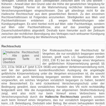
Verträgen. Gedeckt sind auch Streitigkeiten zwischen dem VN und seinem -
früheren - Anwalt über den Grund oder die Höhe der gesetzlichen Vergütung für
dessen Tätigkeit. Ferner ist die Wahrnehmung rechtlicher Interessen aus
Versicherungsverträgen eingeschlossen. Das gilt allerdings nicht für die
Hallesche Rechtsschutz
aus dem gewerblichen Bereich. Zu den einzelnen
Rechtsverhältnissen ist Folgendes anzumerken. Streitigkeiten aus Miet- und
Pachtverhältnissen entstehen z.B. wegen Mieterhöhungen oder
Kündigungsfragen. Es wird hierbei nicht auf Miet- oder Pachtverträge, sondern
auf Miet- oder Pachtverhältnisse, also auf das jeweilige gesamte
Dauerschuldverhältnis abgestellt. Deshalb kann hierunter auch der Zeitraum
zwischen der rechtlichen Beendigung des Vertrages nach wirksamer Kündigung
und verspäteter Räumung der Mietwohnung fallen.
Rechtsschutz
Der Risikoausschluss der Rechtsschutz für
Vergehen, die nur vorsätzlich begangen werden
können, greift nach LG Saarbrücken (VersR
2003, 238 ff.) bei der Anklage eines Vergehens
der gefährlichen Körperverletzung gemäß §§
223, 223a StGB a.F. (jetzt § 224 StGB) und späterer Verfahrenseinstellung nicht,
weil bei der gebotenen kundenfreundlichen Auslegung die angeklagte
gefährliche Körperverletzung unter die Vergehen einzuordnen ist, die sowohl
vorsätzlich als auch fahrlässig begangen werden können. Wird dem VN
vorgeworfen, ein solches Vergehen vorsätzlich begangen zu haben, besteht
eine Besonderheit: Es wird rückwirkend Versicherungsschutz unter der
Bedingung gewährt, dass vorsätzliches Handeln des VN nicht rechtskräftig
festgestellt wird. Wie die Ausgestaltung der allgemeinen Strafrechtsdeckung
zeigt, wird also nicht nur beim Vorwurf eines Verbrechens kein
Versicherungsschutz durch die
Hallesche Rechtsschutz
gewährt, sondern
auch beim Vorwurf eines Vergehens, das nur vorsätzlich begangen werden
kann, z.B. Beleidigung, Diebstahl oder Betrug. Bei einem behaupteten Verstoß