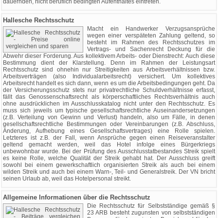
dauernden, nicht beruflich bedingten Aufenthaltes eintreten.
Hallesche Rechtsschutz
Macht ein Handwerker Verzugsansprüche
wegen einer verspäteten Zahlung geltend, so
besteht im Rahmen des Rechtsschutzes im
Vertrags- und Sachenrecht Deckung für die
Abwehr dieser Forderung. Aus kollektivem Arbeits- oder Dienstrecht: Auch diese
Bestimmung dient der Klarstellung. Denn im Rahmen der Leistungsart
Rechtsschutz sind ohnehin nur Streitigkeiten aus Arbeitsverhältnissen bzw.
Arbeitsverträgen (also Individualarbeitsrecht) versichert. Um kollektives
Arbeitsrecht handelt es sich dann, wenn es um die Arbeitsbedingungen geht. Da
der Versicherungsschutz stets nur privatrechtliche Schuldverhältnisse erfasst,
fällt das Genossenschaftsrecht als körperschaftliches Rechtsverhältnis auch
ohne ausdrücklichen im Ausschlusskatalog nicht unter den Rechtsschutz. Es
muss sich jeweils um typische gesellschaftsrechtliche Auseinandersetzungen
(z.B. Verteilung von Gewinn und Verlust) handeln, also um Fälle, in denen
gesellschaftsrechtliche Bestimmungen oder Vereinbarungen (z.B. Abschluss,
Änderung, Aufhebung eines Gesellschaftsvertrages) eine Rolle spielen.
Letzteres ist z.B. der Fall, wenn Ansprüche gegen einen Reiseveranstalter
geltend gemacht werden, weil das Hotel infolge eines Bürgerkriegs
unbewohnbar wurde. Bei der Prüfung des Ausschlusstatbestandes Streik spielt
es keine Rolle, welche Qualität der Streik gehabt hat. Der Ausschluss greift
sowohl bei einem gewerkschaftlich organisierten Streik als auch bei einem
wilden Streik und auch bei einem Warn-, Teil- und Generalstreik. Der VN bricht
seinen Urlaub ab, weil das Hotelpersonal streikt.
Allgemeine Informationen über die Rechtsschutz
Die Rechtsschutz für Selbstständige gemäß §
23 ARB besteht zugunsten von selbstständigen