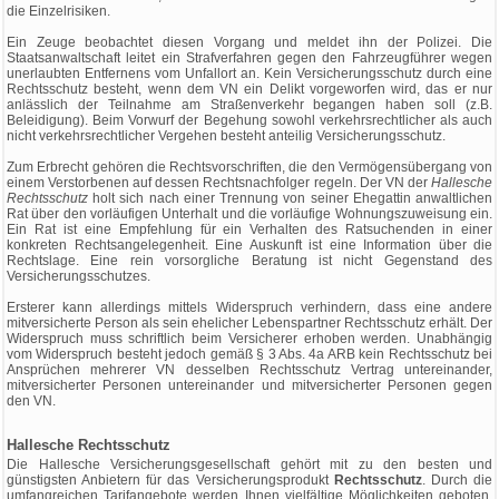
die Einzelrisiken.
Ein Zeuge beobachtet diesen Vorgang und meldet ihn der Polizei. Die
Staatsanwaltschaft leitet ein Strafverfahren gegen den Fahrzeugführer wegen
unerlaubten Entfernens vom Unfallort an. Kein Versicherungsschutz durch eine
Rechtsschutz besteht, wenn dem VN ein Delikt vorgeworfen wird, das er nur
anlässlich der Teilnahme am Straßenverkehr begangen haben soll (z.B.
Beleidigung). Beim Vorwurf der Begehung sowohl verkehrsrechtlicher als auch
nicht verkehrsrechtlicher Vergehen besteht anteilig Versicherungsschutz.
Zum Erbrecht gehören die Rechtsvorschriften, die den Vermögensübergang von
einem Verstorbenen auf dessen Rechtsnachfolger regeln. Der VN der
Hallesche
Rechtsschutz
holt sich nach einer Trennung von seiner Ehegattin anwaltlichen
Rat über den vorläufigen Unterhalt und die vorläufige Wohnungszuweisung ein.
Ein Rat ist eine Empfehlung für ein Verhalten des Ratsuchenden in einer
konkreten Rechtsangelegenheit. Eine Auskunft ist eine Information über die
Rechtslage. Eine rein vorsorgliche Beratung ist nicht Gegenstand des
Versicherungsschutzes.
Ersterer kann allerdings mittels Widerspruch verhindern, dass eine andere
mitversicherte Person als sein ehelicher Lebenspartner Rechtsschutz erhält. Der
Widerspruch muss schriftlich beim Versicherer erhoben werden. Unabhängig
vom Widerspruch besteht jedoch gemäß § 3 Abs. 4a ARB kein Rechtsschutz bei
Ansprüchen mehrerer VN desselben Rechtsschutz Vertrag untereinander,
mitversicherter Personen untereinander und mitversicherter Personen gegen
den VN.
Hallesche Rechtsschutz
Die Hallesche Versicherungsgesellschaft gehört mit zu den besten und
günstigsten Anbietern für das Versicherungsprodukt
Rechtsschutz
. Durch die
umfangreichen Tarifangebote werden Ihnen vielfältige Möglichkeiten geboten,