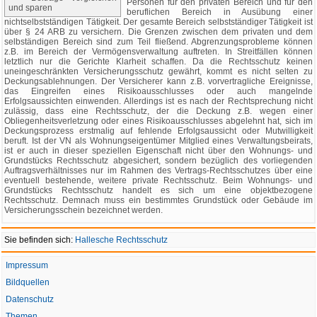
Personen für den privaten Bereich und für den
beruflichen Bereich in Ausübung einer
nichtselbstständigen Tätigkeit. Der gesamte Bereich selbstständiger Tätigkeit ist
über § 24 ARB zu versichern. Die Grenzen zwischen dem privaten und dem
selbständigen Bereich sind zum Teil fließend. Abgrenzungsprobleme können
z.B. im Bereich der Vermögensverwaltung auftreten. In Streitfällen können
letztlich nur die Gerichte Klarheit schaffen. Da die Rechtsschutz keinen
uneingeschränkten Versicherungsschutz gewährt, kommt es nicht selten zu
Deckungsablehnungen. Der Versicherer kann z.B. vorvertragliche Ereignisse,
das Eingreifen eines Risikoausschlusses oder auch mangelnde
Erfolgsaussichten einwenden. Allerdings ist es nach der Rechtsprechung nicht
zulässig, dass eine Rechtsschutz, der die Deckung z.B. wegen einer
Obliegenheitsverletzung oder eines Risikoausschlusses abgelehnt hat, sich im
Deckungsprozess erstmalig auf fehlende Erfolgsaussicht oder Mutwilligkeit
beruft. Ist der VN als Wohnungseigentümer Mitglied eines Verwaltungsbeirats,
ist er auch in dieser speziellen Eigenschaft nicht über den Wohnungs- und
Grundstücks Rechtsschutz abgesichert, sondern bezüglich des vorliegenden
Auftragsverhältnisses nur im Rahmen des Vertrags-Rechtsschutzes über eine
eventuell bestehende, weitere private Rechtsschutz. Beim Wohnungs- und
Grundstücks Rechtsschutz handelt es sich um eine objektbezogene
Rechtsschutz. Demnach muss ein bestimmtes Grundstück oder Gebäude im
Versicherungsschein bezeichnet werden.
Sie befinden sich:
Hallesche Rechtsschutz
Impressum
Bildquellen
Datenschutz
Themen