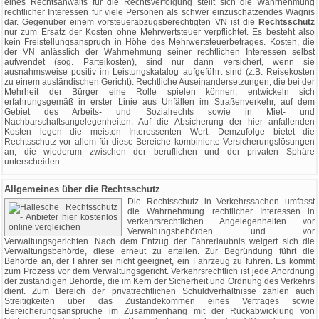
eines Rechtsanwalts für die Rechtsverfolgung stellt sich die Wahrnehmung
rechtlicher Interessen für viele Personen als schwer einzuschätzendes Wagnis
dar. Gegenüber einem vorsteuerabzugsberechtigten VN ist die
Rechtsschutz
nur zum Ersatz der Kosten ohne Mehrwertsteuer verpflichtet. Es besteht also
kein Freistellungsanspruch in Höhe des Mehrwertsteuerbetrages. Kosten, die
der VN anlässlich der Wahrnehmung seiner rechtlichen Interessen selbst
aufwendet (sog. Parteikosten), sind nur dann versichert, wenn sie
ausnahmsweise positiv im Leistungskatalog aufgeführt sind (z.B. Reisekosten
zu einem ausländischen Gericht). Rechtliche Auseinandersetzungen, die bei der
Mehrheit der Bürger eine Rolle spielen können, entwickeln sich
erfahrungsgemäß in erster Linie aus Unfällen im Straßenverkehr, auf dem
Gebiet des Arbeits- und Sozialrechts sowie in Miet- und
Nachbarschaftsangelegenheiten. Auf die Absicherung der hier anfallenden
Kosten legen die meisten Interessenten Wert. Demzufolge bietet die
Rechtsschutz vor allem für diese Bereiche kombinierte Versicherungslösungen
an, die wiederum zwischen der beruflichen und der privaten Sphäre
unterscheiden.
Allgemeines über die Rechtsschutz
Die Rechtsschutz in Verkehrssachen umfasst
die Wahrnehmung rechtlicher Interessen in
verkehrsrechtlichen Angelegenheiten vor
Verwaltungsbehörden und vor
Verwaltungsgerichten. Nach dem Entzug der Fahrerlaubnis weigert sich die
Verwaltungsbehörde, diese erneut zu erteilen. Zur Begründung führt die
Behörde an, der Fahrer sei nicht geeignet, ein Fahrzeug zu führen. Es kommt
zum Prozess vor dem Verwaltungsgericht. Verkehrsrechtlich ist jede Anordnung
der zuständigen Behörde, die im Kern der Sicherheit und Ordnung des Verkehrs
dient. Zum Bereich der privatrechtlichen Schuldverhältnisse zählen auch
Streitigkeiten über das Zustandekommen eines Vertrages sowie
Bereicherungsansprüche im Zusammenhang mit der Rückabwicklung von