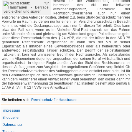
Besteht für die Wahrnehmung rechtlicher
Interessen des VN nur teilweise
Versicherungsschutz, übernimmt der
Rechtsschutzversicherer auch nur einen
entsprechenden Anteil der Kosten. Stehen z.B. beim Straf-Rechtsschutz mehrere
Vorwürfe im Raum, zu denen nur für einen Teil Versicherungsschutz in Betracht
kommt, so wird die Deckungszusage auch nur für diesen Teil erteilt. Dies kann
etwa der Fall sein, wenn es im Verkehrs-Straf-Rechtsschutz um das Fahren
unter Alkoholeinfluss und gleichzeitig um Widerstand gegen Polizeibeamte geht.
Über diese Rechtsschutzform des § 24 ARB, die mit der früher in den ARB 75
gebotenen Rechtsschutz vergleichbar ist, kann sich der VN in seiner
Eigenschaft als Inhaber eines Gewerbebetriebes oder als freiberuflich oder
anderweitig selbstständig Tätiger schützen. Der Begriff der selbstständigen
Tätigkeit ist kein fest umrissener Begriff der Rechtssprache. Als selbstständig
wird im Allgemeinen derjenige angesehen, der seinen Beruf wirtschaftlich und
organisatorisch in eigener Regie ausübt. Aus der Sicht des Rechtsanwalts ist
dessen Auftraggeber zum Ausgleich der angefallenen Gebühren verpflichtet. Ob
der Rechtsschutzversicherer des Auftraggebers diese erstattet oder nicht, ist für
den Gebührenanspruch des Rechtsanwalts grundsätzlich unerheblich. Der VN
kann dem Versicherer einen Anwalt seiner Wahl benennen, den dieser dann mit
der Interessenwahrnehmung zu beauftragen hat. Insofern besteht also gemäß §
17 ARB i.V.m. § 127 VVG freie Anwaltswahl.
Sie befinden sich:
Rechtsschutz für Hausfrauen
Impressum
Bildquellen
Datenschutz
Themen