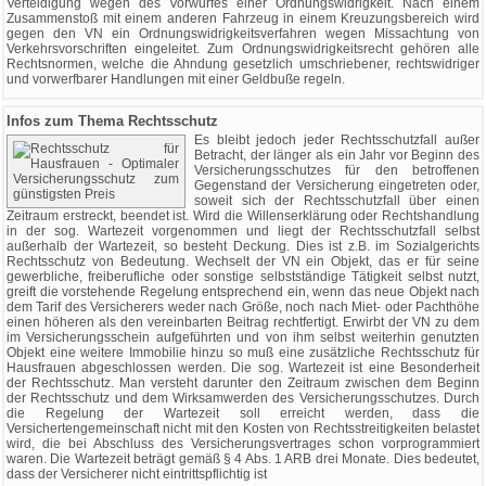
Verteidigung wegen des Vorwurfes einer Ordnungswidrigkeit. Nach einem
Zusammenstoß mit einem anderen Fahrzeug in einem Kreuzungsbereich wird
gegen den VN ein Ordnungswidrigkeitsverfahren wegen Missachtung von
Verkehrsvorschriften eingeleitet. Zum Ordnungswidrigkeitsrecht gehören alle
Rechtsnormen, welche die Ahndung gesetzlich umschriebener, rechtswidriger
und vorwerfbarer Handlungen mit einer Geldbuße regeln.
Infos zum Thema Rechtsschutz
Es bleibt jedoch jeder Rechtsschutzfall außer
Betracht, der länger als ein Jahr vor Beginn des
Versicherungsschutzes für den betroffenen
Gegenstand der Versicherung eingetreten oder,
soweit sich der Rechtsschutzfall über einen
Zeitraum erstreckt, beendet ist. Wird die Willenserklärung oder Rechtshandlung
in der sog. Wartezeit vorgenommen und liegt der Rechtsschutzfall selbst
außerhalb der Wartezeit, so besteht Deckung. Dies ist z.B. im Sozialgerichts
Rechtsschutz von Bedeutung. Wechselt der VN ein Objekt, das er für seine
gewerbliche, freiberufliche oder sonstige selbstständige Tätigkeit selbst nutzt,
greift die vorstehende Regelung entsprechend ein, wenn das neue Objekt nach
dem Tarif des Versicherers weder nach Größe, noch nach Miet- oder Pachthöhe
einen höheren als den vereinbarten Beitrag rechtfertigt. Erwirbt der VN zu dem
im Versicherungsschein aufgeführten und von ihm selbst weiterhin genutzten
Objekt eine weitere Immobilie hinzu so muß eine zusätzliche Rechtsschutz für
Hausfrauen abgeschlossen werden. Die sog. Wartezeit ist eine Besonderheit
der Rechtsschutz. Man versteht darunter den Zeitraum zwischen dem Beginn
der Rechtsschutz und dem Wirksamwerden des Versicherungsschutzes. Durch
die Regelung der Wartezeit soll erreicht werden, dass die
Versichertengemeinschaft nicht mit den Kosten von Rechtsstreitigkeiten belastet
wird, die bei Abschluss des Versicherungsvertrages schon vorprogrammiert
waren. Die Wartezeit beträgt gemäß § 4 Abs. 1 ARB drei Monate. Dies bedeutet,
dass der Versicherer nicht eintrittspflichtig ist