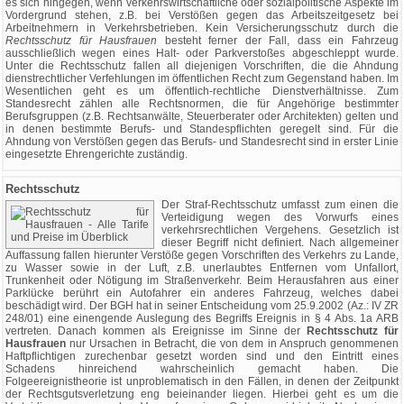
es sich hingegen, wenn verkehrswirtschaftliche oder sozialpolitische Aspekte im
Vordergrund stehen, z.B. bei Verstößen gegen das Arbeitszeitgesetz bei
Arbeitnehmern in Verkehrsbetrieben. Kein Versicherungsschutz durch die
Rechtsschutz für Hausfrauen
besteht ferner der Fall, dass ein Fahrzeug
ausschließlich wegen eines Halt- oder Parkverstoßes abgeschleppt wurde.
Unter die Rechtsschutz fallen all diejenigen Vorschriften, die die Ahndung
dienstrechtlicher Verfehlungen im öffentlichen Recht zum Gegenstand haben. Im
Wesentlichen geht es um öffentlich-rechtliche Dienstverhältnisse. Zum
Standesrecht zählen alle Rechtsnormen, die für Angehörige bestimmter
Berufsgruppen (z.B. Rechtsanwälte, Steuerberater oder Architekten) gelten und
in denen bestimmte Berufs- und Standespflichten geregelt sind. Für die
Ahndung von Verstößen gegen das Berufs- und Standesrecht sind in erster Linie
eingesetzte Ehrengerichte zuständig.
Rechtsschutz
Der Straf-Rechtsschutz umfasst zum einen die
Verteidigung wegen des Vorwurfs eines
verkehrsrechtlichen Vergehens. Gesetzlich ist
dieser Begriff nicht definiert. Nach allgemeiner
Auffassung fallen hierunter Verstöße gegen Vorschriften des Verkehrs zu Lande,
zu Wasser sowie in der Luft, z.B. unerlaubtes Entfernen vom Unfallort,
Trunkenheit oder Nötigung im Straßenverkehr. Beim Herausfahren aus einer
Parklücke berührt ein Autofahrer ein anderes Fahrzeug, welches dabei
beschädigt wird. Der BGH hat in seiner Entscheidung vom 25.9.2002 (Az.: IV ZR
248/01) eine einengende Auslegung des Begriffs Ereignis in § 4 Abs. 1a ARB
vertreten. Danach kommen als Ereignisse im Sinne der
Rechtsschutz für
Hausfrauen
nur Ursachen in Betracht, die von dem in Anspruch genommenen
Haftpflichtigen zurechenbar gesetzt worden sind und den Eintritt eines
Schadens hinreichend wahrscheinlich gemacht haben. Die
Folgeereignistheorie ist unproblematisch in den Fällen, in denen der Zeitpunkt
der Rechtsgutsverletzung eng beieinander liegen. Hierbei geht es um die