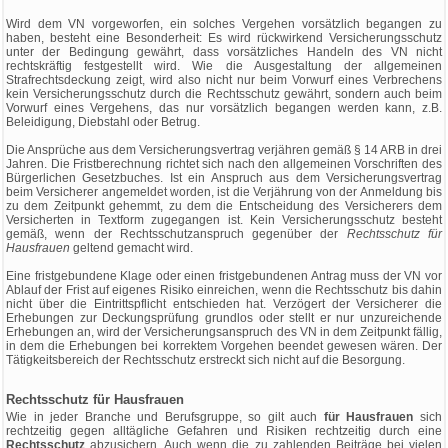
Wird dem VN vorgeworfen, ein solches Vergehen vorsätzlich begangen zu
haben, besteht eine Besonderheit: Es wird rückwirkend Versicherungsschutz
unter der Bedingung gewährt, dass vorsätzliches Handeln des VN nicht
rechtskräftig festgestellt wird. Wie die Ausgestaltung der allgemeinen
Strafrechtsdeckung zeigt, wird also nicht nur beim Vorwurf eines Verbrechens
kein Versicherungsschutz durch die Rechtsschutz gewährt, sondern auch beim
Vorwurf eines Vergehens, das nur vorsätzlich begangen werden kann, z.B.
Beleidigung, Diebstahl oder Betrug.
Die Ansprüche aus dem Versicherungsvertrag verjähren gemäß § 14 ARB in drei
Jahren. Die Fristberechnung richtet sich nach den allgemeinen Vorschriften des
Bürgerlichen Gesetzbuches. Ist ein Anspruch aus dem Versicherungsvertrag
beim Versicherer angemeldet worden, ist die Verjährung von der Anmeldung bis
zu dem Zeitpunkt gehemmt, zu dem die Entscheidung des Versicherers dem
Versicherten in Textform zugegangen ist. Kein Versicherungsschutz besteht
gemäß, wenn der Rechtsschutzanspruch gegenüber der
Rechtsschutz für
Hausfrauen
geltend gemacht wird.
Eine fristgebundene Klage oder einen fristgebundenen Antrag muss der VN vor
Ablauf der Frist auf eigenes Risiko einreichen, wenn die Rechtsschutz bis dahin
nicht über die Eintrittspflicht entschieden hat. Verzögert der Versicherer die
Erhebungen zur Deckungsprüfung grundlos oder stellt er nur unzureichende
Erhebungen an, wird der Versicherungsanspruch des VN in dem Zeitpunkt fällig,
in dem die Erhebungen bei korrektem Vorgehen beendet gewesen wären. Der
Tätigkeitsbereich der Rechtsschutz erstreckt sich nicht auf die Besorgung.
Rechtsschutz für Hausfrauen
Wie in jeder Branche und Berufsgruppe, so gilt auch
für Hausfrauen
sich
rechtzeitig gegen alltägliche Gefahren und Risiken rechtzeitig durch eine
Rechtsschutz
abzusichern. Auch wenn die zu zahlenden Beiträge bei vielen