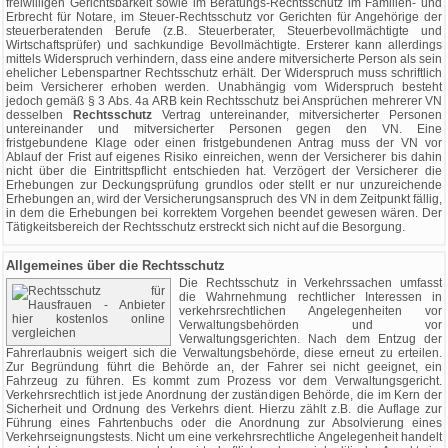
freiwilligen Gerichtsbarkeit sowie im Beratungs-Rechtsschutz im Familien- und
Erbrecht für Notare, im Steuer-Rechtsschutz vor Gerichten für Angehörige der
steuerberatenden Berufe (z.B. Steuerberater, Steuerbevollmächtigte und
Wirtschaftsprüfer) und sachkundige Bevollmächtigte. Ersterer kann allerdings
mittels Widerspruch verhindern, dass eine andere mitversicherte Person als sein
ehelicher Lebenspartner Rechtsschutz erhält. Der Widerspruch muss schriftlich
beim Versicherer erhoben werden. Unabhängig vom Widerspruch besteht
jedoch gemäß § 3 Abs. 4a ARB kein Rechtsschutz bei Ansprüchen mehrerer VN
desselben
Rechtsschutz
Vertrag untereinander, mitversicherter Personen
untereinander und mitversicherter Personen gegen den VN. Eine
fristgebundene Klage oder einen fristgebundenen Antrag muss der VN vor
Ablauf der Frist auf eigenes Risiko einreichen, wenn der Versicherer bis dahin
nicht über die Eintrittspflicht entschieden hat. Verzögert der Versicherer die
Erhebungen zur Deckungsprüfung grundlos oder stellt er nur unzureichende
Erhebungen an, wird der Versicherungsanspruch des VN in dem Zeitpunkt fällig,
in dem die Erhebungen bei korrektem Vorgehen beendet gewesen wären. Der
Tätigkeitsbereich der Rechtsschutz erstreckt sich nicht auf die Besorgung.
Allgemeines über die Rechtsschutz
Die Rechtsschutz in Verkehrssachen umfasst
die Wahrnehmung rechtlicher Interessen in
verkehrsrechtlichen Angelegenheiten vor
Verwaltungsbehörden und vor
Verwaltungsgerichten. Nach dem Entzug der
Fahrerlaubnis weigert sich die Verwaltungsbehörde, diese erneut zu erteilen.
Zur Begründung führt die Behörde an, der Fahrer sei nicht geeignet, ein
Fahrzeug zu führen. Es kommt zum Prozess vor dem Verwaltungsgericht.
Verkehrsrechtlich ist jede Anordnung der zuständigen Behörde, die im Kern der
Sicherheit und Ordnung des Verkehrs dient. Hierzu zählt z.B. die Auflage zur
Führung eines Fahrtenbuchs oder die Anordnung zur Absolvierung eines
Verkehrseignungstests. Nicht um eine verkehrsrechtliche Angelegenheit handelt