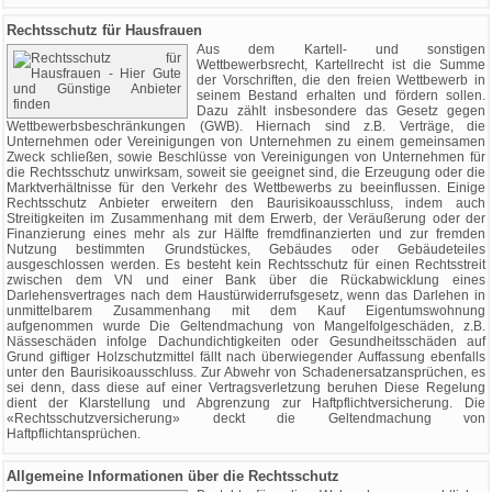
Rechtsschutz für Hausfrauen
Aus dem Kartell- und sonstigen
Wettbewerbsrecht, Kartellrecht ist die Summe
der Vorschriften, die den freien Wettbewerb in
seinem Bestand erhalten und fördern sollen.
Dazu zählt insbesondere das Gesetz gegen
Wettbewerbsbeschränkungen (GWB). Hiernach sind z.B. Verträge, die
Unternehmen oder Vereinigungen von Unternehmen zu einem gemeinsamen
Zweck schließen, sowie Beschlüsse von Vereinigungen von Unternehmen für
die Rechtsschutz unwirksam, soweit sie geeignet sind, die Erzeugung oder die
Marktverhältnisse für den Verkehr des Wettbewerbs zu beeinflussen. Einige
Rechtsschutz Anbieter erweitern den Baurisikoausschluss, indem auch
Streitigkeiten im Zusammenhang mit dem Erwerb, der Veräußerung oder der
Finanzierung eines mehr als zur Hälfte fremdfinanzierten und zur fremden
Nutzung bestimmten Grundstückes, Gebäudes oder Gebäudeteiles
ausgeschlossen werden. Es besteht kein Rechtsschutz für einen Rechtsstreit
zwischen dem VN und einer Bank über die Rückabwicklung eines
Darlehensvertrages nach dem Haustürwiderrufsgesetz, wenn das Darlehen in
unmittelbarem Zusammenhang mit dem Kauf Eigentumswohnung
aufgenommen wurde Die Geltendmachung von Mangelfolgeschäden, z.B.
Nässeschäden infolge Dachundichtigkeiten oder Gesundheitsschäden auf
Grund giftiger Holzschutzmittel fällt nach überwiegender Auffassung ebenfalls
unter den Baurisikoausschluss. Zur Abwehr von Schadenersatzansprüchen, es
sei denn, dass diese auf einer Vertragsverletzung beruhen Diese Regelung
dient der Klarstellung und Abgrenzung zur Haftpflichtversicherung. Die
«Rechtsschutzversicherung» deckt die Geltendmachung von
Haftpflichtansprüchen.
Allgemeine Informationen über die Rechtsschutz