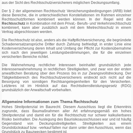
aus der Sicht des Rechtsschutzversicherers möglichen Deckungsumfang.
Der § 2 der allgemeinen Rechtsschutz Versicherungsbedingungen (ARB) listet
diese Bereiche, die in unterschiedlichen Konstellationen im Rahmen einzelner
Rechtsschutzformen kombiniert werden können. In der Regel wird die
Rechtsschutz
in Kombination mit dem Privat,- Berufs- und Verkehrsrechtsschutz
kombiniert, kann aber zusätzlich auch mit dem Mietrechtsschutz in einem
Vertrag abgeschlossen werden.
Die Rechtsschutz ist also, anders als die Haftpflichtversicherung, die begründete
Schadenersatzansprüche Dritter durch Zahlung befriedigt, in erster Linie eine
Kostenversicherung deren Inhalt und Umfang der Pflicht zur Kostenübernahme
sich nach den jeweiligen Leistungsbestimmungen, die für die einzelnen
versicherten Bereiche richtet.
Die Wahrnehmung rechtlicher Interessen beinhaltet grundsätzlich jede
Interessenwahrnehmung in rechtlichen Streitigkeiten, und zwar von der ersten
anwaltlichen Beratung über den Prozess bis in zur Zwangsvollstreckung. Der
Tätigkeitsbereich des Rechtsschutzversicherers erstreckt sich nicht auf die
Besorgung von sonstigen Rechtsangelegenheiten für den Versicherten.
Letzteres ist im Hinblick auf das Rechtsdienstleistungsgesetz (RDG)
grundsätzlich der Anwaltschaft vorbehalten.
Allgemeine Informationen zum Thema Rechtsschutz
Hohes Streitpotenzial im Baurecht. Diesem Ausschluss liegt die Erkenntnis
zugrunde, dass Baumaßnahmen aller Art erfahrungsgemäß ein hohes
Streitpotenzial und damit ein für die Rechtsschutz nur schwer kalkulierbares
Risiko beinhalten. Die Auslegung des Baurisikoausschlusses war und ist häufig
Gegenstand von Deckungsstreitigkeiten. Streitigkeiten aus einem
Grundstückskauf bzw. -verkauf fallen nur dann unter den Ausschluss, wenn das
Grundstück zu Bauzwecken bestimmt ist.