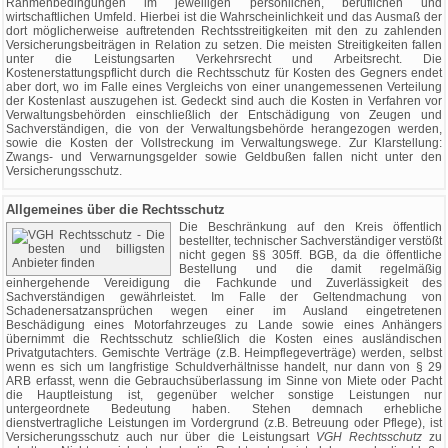
Rahmenbedingungen im jeweiligen persönlichen, beruflichen und
wirtschaftlichen Umfeld. Hierbei ist die Wahrscheinlichkeit und das Ausmaß der
dort möglicherweise auftretenden Rechtsstreitigkeiten mit den zu zahlenden
Versicherungsbeiträgen in Relation zu setzen. Die meisten Streitigkeiten fallen
unter die Leistungsarten Verkehrsrecht und Arbeitsrecht. Die
Kostenerstattungspflicht durch die Rechtsschutz für Kosten des Gegners endet
aber dort, wo im Falle eines Vergleichs von einer unangemessenen Verteilung
der Kostenlast auszugehen ist. Gedeckt sind auch die Kosten in Verfahren vor
Verwaltungsbehörden einschließlich der Entschädigung von Zeugen und
Sachverständigen, die von der Verwaltungsbehörde herangezogen werden,
sowie die Kosten der Vollstreckung im Verwaltungswege. Zur Klarstellung:
Zwangs- und Verwarnungsgelder sowie Geldbußen fallen nicht unter den
Versicherungsschutz.
Allgemeines über die Rechtsschutz
Die Beschränkung auf den Kreis öffentlich
bestellter, technischer Sachverständiger verstößt
nicht gegen §§ 305ff. BGB, da die öffentliche
Bestellung und die damit regelmäßig
einhergehende Vereidigung die Fachkunde und Zuverlässigkeit des
Sachverständigen gewährleistet. Im Falle der Geltendmachung von
Schadenersatzansprüchen wegen einer im Ausland eingetretenen
Beschädigung eines Motorfahrzeuges zu Lande sowie eines Anhängers
übernimmt die Rechtsschutz schließlich die Kosten eines ausländischen
Privatgutachters. Gemischte Verträge (z.B. Heimpflegeverträge) werden, selbst
wenn es sich um langfristige Schuldverhältnisse handelt, nur dann von § 29
ARB erfasst, wenn die Gebrauchsüberlassung im Sinne von Miete oder Pacht
die Hauptleistung ist, gegenüber welcher sonstige Leistungen nur
untergeordnete Bedeutung haben. Stehen demnach erhebliche
dienstvertragliche Leistungen im Vordergrund (z.B. Betreuung oder Pflege), ist
Versicherungsschutz auch nur über die Leistungsart
VGH Rechtsschutz
zu