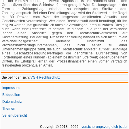
als der vom VN beauftragte Anwalt zugelassen ist. Einzelheiten sind in den
Grundsätzen über das Schiedsverfahren geregelt. Wird Deckungsklage in der
Form der Zahlungsklage erhoben, so entspricht der Streitwert dem
Zahlungsanspruch. Bei einer Feststellungsklage wird der Streitwert in der Regel
mit 80 Prozent vom Wert der insgesamt anfallenden Anwalts- und
Gerichtskosten veranschlagt. Wer einen Rechtsanwalt damit beauftragt, für ihn
tätig zu werden, hat grundsätzlich auch die Anwaltsgebühren zu zahlen. Dies gilt
auch, wenn eine Rechtsschutz besteht. Im diesem Falle kann der Versicherte
jedoch einen Anspruch gegen den Rechtsschutzversicherer auf
Kostenerstattung. Bei der sog. Prozessfinanzierung handelt es sich nicht um ein
Versicherungsgeschäft. Vielmehr übernimmt das
Prozessfinanzierungsunternehmen, das nicht selten zu einer
Unternehmensgruppe zählt, die auch Rechtsschutz anbietet, auf der Grundlage
eines Geschäftsbesorgungsvertrages die gerichtliche Durchsetzung von
Forderungen eines Kunden (ab einem bestimmten Streitwert) gegenüber einem
Dritten. Im Erfolgsfall erhält der Prozessfinanzierer einen vorher vertraglich
festgelegten prozentualen Anteil.
Sie befinden sich:
VGH Rechtsschutz
Impressum
Bildquellen
Datenschutz
Themen
Seitenübersicht
Copyright © 2018 - 2026 -
versicherungsvergleich-js.de