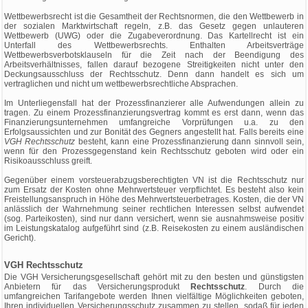
Wettbewerbsrecht ist die Gesamtheit der Rechtsnormen, die den Wettbewerb in
der sozialen Marktwirtschaft regeln, z.B. das Gesetz gegen unlauteren
Wettbewerb (UWG) oder die Zugabeverordnung. Das Kartellrecht ist ein
Unterfall des Wettbewerbsrechts. Enthalten Arbeitsverträge
Wettbewerbsverbotsklauseln für die Zeit nach der Beendigung des
Arbeitsverhältnisses, fallen darauf bezogene Streitigkeiten nicht unter den
Deckungsausschluss der Rechtsschutz. Denn dann handelt es sich um
vertraglichen und nicht um wettbewerbsrechtliche Absprachen.
Im Unterliegensfall hat der Prozessfinanzierer alle Aufwendungen allein zu
tragen. Zu einem Prozessfinanzierungsvertrag kommt es erst dann, wenn das
Finanzierungsunternehmen umfangreiche Vorprüfungen u.a. zu den
Erfolgsaussichten und zur Bonität des Gegners angestellt hat. Falls bereits eine
VGH Rechtsschutz
besteht, kann eine Prozessfinanzierung dann sinnvoll sein,
wenn für den Prozessgegenstand kein Rechtsschutz geboten wird oder ein
Risikoausschluss greift.
Gegenüber einem vorsteuerabzugsberechtigten VN ist die Rechtsschutz nur
zum Ersatz der Kosten ohne Mehrwertsteuer verpflichtet. Es besteht also kein
Freistellungsanspruch in Höhe des Mehrwertsteuerbetrages. Kosten, die der VN
anlässlich der Wahrnehmung seiner rechtlichen Interessen selbst aufwendet
(sog. Parteikosten), sind nur dann versichert, wenn sie ausnahmsweise positiv
im Leistungskatalog aufgeführt sind (z.B. Reisekosten zu einem ausländischen
Gericht).
VGH Rechtsschutz
Die VGH Versicherungsgesellschaft gehört mit zu den besten und günstigsten
Anbietern für das Versicherungsprodukt
Rechtsschutz
. Durch die
umfangreichen Tarifangebote werden Ihnen vielfältige Möglichkeiten geboten,
Ihren individuellen Versicherungsschutz zusammen zu stellen, sodaß für jeden