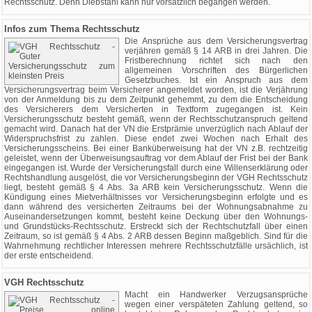
Rechtsschutz. Denn Diebstahl kann nur vorsätzlich begangen werden.
Infos zum Thema Rechtsschutz
Die Ansprüche aus dem Versicherungsvertrag
verjähren gemäß § 14 ARB in drei Jahren. Die
Fristberechnung richtet sich nach den
allgemeinen Vorschriften des Bürgerlichen
Gesetzbuches. Ist ein Anspruch aus dem
Versicherungsvertrag beim Versicherer angemeldet worden, ist die Verjährung
von der Anmeldung bis zu dem Zeitpunkt gehemmt, zu dem die Entscheidung
des Versicherers dem Versicherten in Textform zugegangen ist. Kein
Versicherungsschutz besteht gemäß, wenn der Rechtsschutzanspruch geltend
gemacht wird. Danach hat der VN die Erstprämie unverzüglich nach Ablauf der
Widerspruchsfrist zu zahlen. Diese endet zwei Wochen nach Erhalt des
Versicherungsscheins. Bei einer Banküberweisung hat der VN z.B. rechtzeitig
geleistet, wenn der Überweisungsauftrag vor dem Ablauf der Frist bei der Bank
eingegangen ist. Wurde der Versicherungsfall durch eine Willenserklärung oder
Rechtshandlung ausgelöst, die vor Versicherungsbeginn der VGH Rechtsschutz
liegt, besteht gemäß § 4 Abs. 3a ARB kein Versicherungsschutz. Wenn die
Kündigung eines Mietverhältnisses vor Versicherungsbeginn erfolgte und es
dann während des versicherten Zeitraums bei der Wohnungsabnahme zu
Auseinandersetzungen kommt, besteht keine Deckung über den Wohnungs-
und Grundstücks-Rechtsschutz. Erstreckt sich der Rechtschutzfall über einen
Zeitraum, so ist gemäß § 4 Abs. 2 ARB dessen Beginn maßgeblich. Sind für die
Wahrnehmung rechtlicher Interessen mehrere Rechtsschutzfälle ursächlich, ist
der erste entscheidend.
VGH Rechtsschutz
Macht ein Handwerker Verzugsansprüche
wegen einer verspäteten Zahlung geltend, so