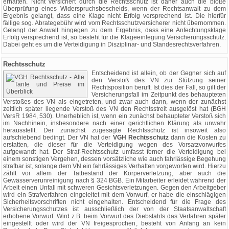
erhalten. Nicht versichert durch die Rechtsschutz ist daher auch die bloße
Überprüfung eines Widerspruchsbescheids, wenn der Rechtsanwalt zu dem
Ergebnis gelangt, dass eine Klage nicht Erfolg versprechend ist. Die hierfür
fällige sog. Abrategebühr wird vom Rechtsschutzversicherer nicht übernommen.
Gelangt der Anwalt hingegen zu dem Ergebnis, dass eine Anfechtungsklage
Erfolg versprechend ist, so besteht für die Klageeinlegung Versicherungsschutz.
Dabei geht es um die Verteidigung in Disziplinar- und Standesrechtsverfahren.
Rechtsschutz
Entscheidend ist allein, ob der Gegner sich auf
den Verstoß des VN zur Stützung seiner
Rechtsposition beruft. Ist dies der Fall, so gilt der
Versicherungsfall im Zeitpunkt des behaupteten
Verstoßes des VN als eingetreten, und zwar auch dann, wenn der zunächst
zeitlich später liegende Verstoß des VN den Rechtsstreit ausgelöst hat (BGH
VersR 1984, 530). Unerheblich ist, wenn ein zunächst behaupteter Verstoß sich
im Nachhinein, insbesondere nach einer gerichtlichen Klärung als unwahr
herausstellt. Der zunächst zugesagte Rechtsschutz ist insoweit also
aufschiebend bedingt. Der VN hat der
VGH Rechtsschutz
dann die Kosten zu
erstatten, die dieser für die Verteidigung wegen des Vorsatzvorwurfes
aufgewandt hat. Der Straf-Rechtsschutz umfasst ferner die Verteidigung bei
einem sonstigen Vergehen, dessen vorsätzliche wie auch fahrlässige Begehung
strafbar ist, solange dem VN ein fahrlässiges Verhalten vorgeworfen wird. Hierzu
zählt vor allem der Tatbestand der Körperverletzung, aber auch die
Gewässerverunreinigung nach § 324 BGB. Ein Mitarbeiter erleidet während der
Arbeit einen Unfall mit schweren Gesichtsverletzungen. Gegen den Arbeitgeber
wird ein Strafverfahren eingeleitet mit dem Vorwurf, er habe die einschlägigen
Sicherheitsvorschriften nicht eingehalten. Entscheidend für die Frage des
Versicherungsschutzes ist ausschließlich der von der Staatsanwaltschaft
erhobene Vorwurf. Wird z.B. beim Vorwurf des Diebstahls das Verfahren später
eingestellt oder wird der VN freigesprochen, besteht von Anfang an kein