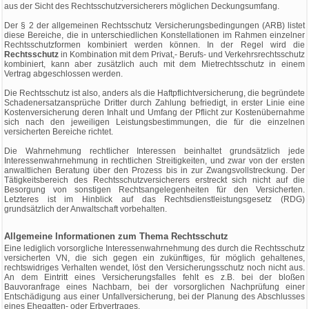
aus der Sicht des Rechtsschutzversicherers möglichen Deckungsumfang.
Der § 2 der allgemeinen Rechtsschutz Versicherungsbedingungen (ARB) listet
diese Bereiche, die in unterschiedlichen Konstellationen im Rahmen einzelner
Rechtsschutzformen kombiniert werden können. In der Regel wird die
Rechtsschutz
in Kombination mit dem Privat,- Berufs- und Verkehrsrechtsschutz
kombiniert, kann aber zusätzlich auch mit dem Mietrechtsschutz in einem
Vertrag abgeschlossen werden.
Die Rechtsschutz ist also, anders als die Haftpflichtversicherung, die begründete
Schadenersatzansprüche Dritter durch Zahlung befriedigt, in erster Linie eine
Kostenversicherung deren Inhalt und Umfang der Pflicht zur Kostenübernahme
sich nach den jeweiligen Leistungsbestimmungen, die für die einzelnen
versicherten Bereiche richtet.
Die Wahrnehmung rechtlicher Interessen beinhaltet grundsätzlich jede
Interessenwahrnehmung in rechtlichen Streitigkeiten, und zwar von der ersten
anwaltlichen Beratung über den Prozess bis in zur Zwangsvollstreckung. Der
Tätigkeitsbereich des Rechtsschutzversicherers erstreckt sich nicht auf die
Besorgung von sonstigen Rechtsangelegenheiten für den Versicherten.
Letzteres ist im Hinblick auf das Rechtsdienstleistungsgesetz (RDG)
grundsätzlich der Anwaltschaft vorbehalten.
Allgemeine Informationen zum Thema Rechtsschutz
Eine lediglich vorsorgliche Interessenwahrnehmung des durch die Rechtsschutz
versicherten VN, die sich gegen ein zukünftiges, für möglich gehaltenes,
rechtswidriges Verhalten wendet, löst den Versicherungsschutz noch nicht aus.
An dem Eintritt eines Versicherungsfalles fehlt es z.B. bei der bloßen
Bauvoranfrage eines Nachbarn, bei der vorsorglichen Nachprüfung einer
Entschädigung aus einer Unfallversicherung, bei der Planung des Abschlusses
eines Ehegatten- oder Erbvertrages.