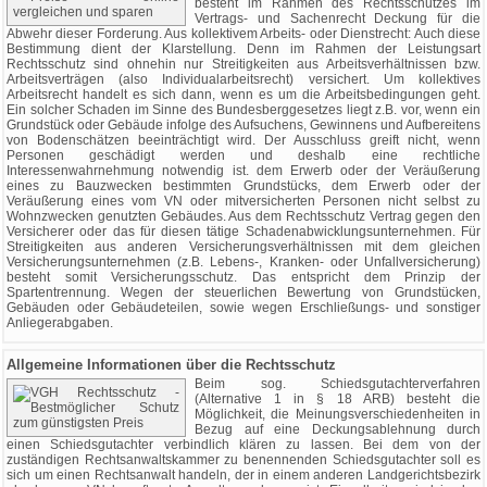
besteht im Rahmen des Rechtsschutzes im
Vertrags- und Sachenrecht Deckung für die
Abwehr dieser Forderung. Aus kollektivem Arbeits- oder Dienstrecht: Auch diese
Bestimmung dient der Klarstellung. Denn im Rahmen der Leistungsart
Rechtsschutz sind ohnehin nur Streitigkeiten aus Arbeitsverhältnissen bzw.
Arbeitsverträgen (also Individualarbeitsrecht) versichert. Um kollektives
Arbeitsrecht handelt es sich dann, wenn es um die Arbeitsbedingungen geht.
Ein solcher Schaden im Sinne des Bundesberggesetzes liegt z.B. vor, wenn ein
Grundstück oder Gebäude infolge des Aufsuchens, Gewinnens und Aufbereitens
von Bodenschätzen beeinträchtigt wird. Der Ausschluss greift nicht, wenn
Personen geschädigt werden und deshalb eine rechtliche
Interessenwahrnehmung notwendig ist. dem Erwerb oder der Veräußerung
eines zu Bauzwecken bestimmten Grundstücks, dem Erwerb oder der
Veräußerung eines vom VN oder mitversicherten Personen nicht selbst zu
Wohnzwecken genutzten Gebäudes. Aus dem Rechtsschutz Vertrag gegen den
Versicherer oder das für diesen tätige Schadenabwicklungsunternehmen. Für
Streitigkeiten aus anderen Versicherungsverhältnissen mit dem gleichen
Versicherungsunternehmen (z.B. Lebens-, Kranken- oder Unfallversicherung)
besteht somit Versicherungsschutz. Das entspricht dem Prinzip der
Spartentrennung. Wegen der steuerlichen Bewertung von Grundstücken,
Gebäuden oder Gebäudeteilen, sowie wegen Erschließungs- und sonstiger
Anliegerabgaben.
Allgemeine Informationen über die Rechtsschutz
Beim sog. Schiedsgutachterverfahren
(Alternative 1 in § 18 ARB) besteht die
Möglichkeit, die Meinungsverschiedenheiten in
Bezug auf eine Deckungsablehnung durch
einen Schiedsgutachter verbindlich klären zu lassen. Bei dem von der
zuständigen Rechtsanwaltskammer zu benennenden Schiedsgutachter soll es
sich um einen Rechtsanwalt handeln, der in einem anderen Landgerichtsbezirk