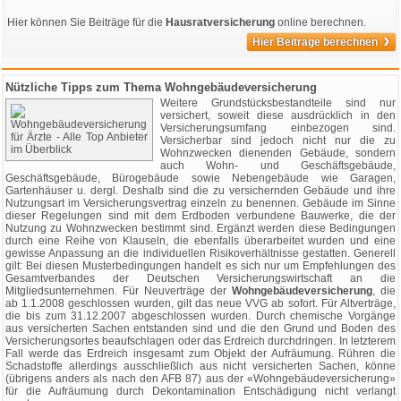
Hier können Sie Beiträge für die
Hausratversicherung
online berechnen.
›
Hier Beiträge berechnen
Nützliche Tipps zum Thema Wohngebäudeversicherung
Weitere Grundstücksbestandteile sind nur
versichert, soweit diese ausdrücklich in den
Versicherungsumfang einbezogen sind.
Versicherbar sind jedoch nicht nur die zu
Wohnzwecken dienenden Gebäude, sondern
auch Wohn- und Geschäftsgebäude,
Geschäftsgebäude, Bürogebäude sowie Nebengebäude wie Garagen,
Gartenhäuser u. dergl. Deshalb sind die zu versichernden Gebäude und ihre
Nutzungsart im Versicherungsvertrag einzeln zu benennen. Gebäude im Sinne
dieser Regelungen sind mit dem Erdboden verbundene Bauwerke, die der
Nutzung zu Wohnzwecken bestimmt sind. Ergänzt werden diese Bedingungen
durch eine Reihe von Klauseln, die ebenfalls überarbeitet wurden und eine
gewisse Anpassung an die individuellen Risikoverhältnisse gestatten. Generell
gilt: Bei diesen Musterbedingungen handelt es sich nur um Empfehlungen des
Gesamtverbandes der Deutschen Versicherungswirtschaft an die
Mitgliedsunternehmen. Für Neuverträge der
Wohngebäudeversicherung
, die
ab 1.1.2008 geschlossen wurden, gilt das neue VVG ab sofort. Für Altverträge,
die bis zum 31.12.2007 abgeschlossen wurden. Durch chemische Vorgänge
aus versicherten Sachen entstanden sind und die den Grund und Boden des
Versicherungsortes beaufschlagen oder das Erdreich durchdringen. In letzterem
Fall werde das Erdreich insgesamt zum Objekt der Aufräumung. Rühren die
Schadstoffe allerdings ausschließlich aus nicht versicherten Sachen, könne
(übrigens anders als nach den AFB 87) aus der «Wohngebäudeversicherung»
für die Aufräumung durch Dekontamination Entschädigung nicht verlangt