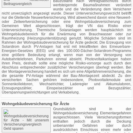
Bauzustand nach Vertragsabschluss durch
wertsteigernde Baumaßnahmen verändert
wurde und die Veränderung dem Versicherer
nicht unverzüglich angezeigt wurde. Dieser Unterversicherungsverzicht betrifft
nur die Gleitende Neuwertversicherung. Wird abweichend davon eine Neuwert-
oder Zeitwertversicherung oder eine Wohngebäudeversicherung zum
Gemeinen Wert abgeschlossen, trägt der VN das Risiko einer
Unterversicherung. Thermische Solaranlagen werden hauptsächlich im
Wohngebäudebereich für die Erwärmung von Brauchwasser oder zur
Raumheizung (Heizungsunterstützung) genutzt. Mögliche Schäden sind im
Rahmen der Wohngebäudeversicherung für Ärzte gedeckt. Die Erzeugung von
Solarstrom durch PV-Anlagen hat erst mit Inkrafttreten des Erneuerbare-
Energien-Gesetzes (EEG) und des 100.000-Dächer-Solarstrom-Programms
eine größere Bedeutung erlangt, wenn man von der Versorgung von
Autobahntelefonen, Parkuhren einmal absieht. Photovoltaikanlagen haben
ihren Preis, deshalb sollte eine mögliche Risiko-vorsorge auch durch den
Abschluss entsprechender zusätzlicher Versicherungen überlegt werden. Bei
der Montageversicherung handelt es sich um eine Allgefahrenversicherung, die
die gesamte PV-Anlage während der Bau-/Montagezeit abdeckt. Zu den
versicherten Sachen gehören insbesondere, Photovoltaikmodule und
Sonnenkollektoren, Wechselrichter, Laderegler und Akkumulatoren,
Erzeugungszähler, Einspeisezähler und Bezugszähler,
Überspannungseinrichtungen und Verkabelung.
Wohngebäudeversicherung für Ärzte
Grundsätzlich sind in der
Wohngebäudeversicherung Elementargefahren
ausgeschlossen. Viele Versicherungsformen
enthalten jedoch durch die Deckung
unbenannter Gefahren oder durch
ausdrücklichen Einschluss einen mehr oder