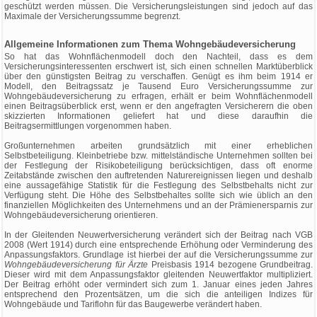
geschützt werden müssen. Die Versicherungsleistungen sind jedoch auf das
Maximale der Versicherungssumme begrenzt.
Allgemeine Informationen zum Thema Wohngebäudeversicherung
So hat das Wohnflächenmodell doch den Nachteil, dass es dem
Versicherungsinteressenten erschwert ist, sich einen schnellen Marktüberblick
über den günstigsten Beitrag zu verschaffen. Genügt es ihm beim 1914 er
Modell, den Beitragssatz je Tausend Euro Versicherungssumme zur
Wohngebäudeversicherung zu erfragen, erhält er beim Wohnflächenmodell
einen Beitragsüberblick erst, wenn er den angefragten Versicherern die oben
skizzierten Informationen geliefert hat und diese daraufhin die
Beitragsermittlungen vorgenommen haben.
Großunternehmen arbeiten grundsätzlich mit einer erheblichen
Selbstbeteiligung. Kleinbetriebe bzw. mittelständische Unternehmen sollten bei
der Festlegung der Risikobeteiligung berücksichtigen, dass oft enorme
Zeitabstände zwischen den auftretenden Naturereignissen liegen und deshalb
eine aussagefähige Statistik für die Festlegung des Selbstbehalts nicht zur
Verfügung steht. Die Höhe des Selbstbehaltes sollte sich wie üblich an den
finanziellen Möglichkeiten des Unternehmens und an der Prämienersparnis zur
Wohngebäudeversicherung orientieren.
In der Gleitenden Neuwertversicherung verändert sich der Beitrag nach VGB
2008 (Wert 1914) durch eine entsprechende Erhöhung oder Verminderung des
Anpassungsfaktors. Grundlage ist hierbei der auf die Versicherungssumme zur
Wohngebäudeversicherung für Ärzte
Preisbasis 1914 bezogene Grundbeitrag.
Dieser wird mit dem Anpassungsfaktor gleitenden Neuwertfaktor multipliziert.
Der Beitrag erhöht oder vermindert sich zum 1. Januar eines jeden Jahres
entsprechend den Prozentsätzen, um die sich die anteiligen Indizes für
Wohngebäude und Tariflohn für das Baugewerbe verändert haben.