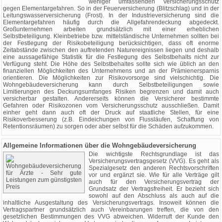
weniger umfassenden Versicherungsschutz
gegen Elementargefahren. So in der Feuerversicherung (Blitzschlag) und in der
Leitungswasserversicherung (Frost). In der Industrieversicherung sind die
Elementargefahren häufig durch die Allgefahrendeckung abgedeckt.
Großunternehmen arbeiten grundsätzlich mit einer erheblichen
Selbstbeteiligung. Kleinbetriebe bzw. mittelständische Unternehmen sollten bei
der Festlegung der Risikobeteiligung berücksichtigen, dass oft enorme
Zeitabstände zwischen den auftretenden Naturereignissen liegen und deshalb
eine aussagefähige Statistik für die Festlegung des Selbstbehalts nicht zur
Verfügung steht. Die Höhe des Selbstbehaltes sollte sich wie üblich an den
finanziellen Möglichkeiten des Unternehmens und an der Prämienersparnis
orientieren. Die Möglichkeiten zur Risikovorsorge sind vielschichtig. Die
Wohngebäudeversicherung kann durch Selbstbeteiligungen sowie
Limitierungen des Deckungsumfanges Risiken begrenzen und damit auch
versicherbar gestalten. Andererseits können die Versicherer bestimmte
Gefahren oder Risikozonen vom Versicherungsschutz ausschließen. Damit
einher geht dann auch oft der Druck auf staatliche Stellen, für eine
Risikoverbesserung (z.B. Eindeichungen von Flussläufen, Schaffung von
Retentionsräumen) zu sorgen oder aber selbst für die Schäden aufzukommen.
Allgemeine Informationen über die Wohngebäudeversicherung
Die wichtigste Rechtsgrundlage ist das
Versicherungsvertragsgesetz (VVG). Es geht als
Spezialgesetz den anderen Rechtsvorschriften
vor und ergänzt sie. Wie für alle Verträge gilt
auch für den Versicherungsvertrag der
Grundsatz der Vertragsfreiheit. Er bezieht sich
sowohl auf den Abschluss als auch auf die
inhaltliche Ausgestaltung des Versicherungsvertrags. Insoweit können die
Vertragspartner grundsätzlich auch Vereinbarungen treffen, die von den
gesetzlichen Bestimmungen des VVG abweichen. Widerruft der Kunde den