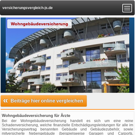
versicherungsvergleich-js.de
Wohngebäudeversicherung
«
Beiträge hier online vergleichen
Wohngebäudeversicherung für Ärzte
Bei der Wohngebäudeversicherung handelt es sich um eine reine
Schadenversicherung, welche finanzielle Entschädigungsleistungen für alle im
Versicherungsvertrag benannten Gebäude und Gebäudezubehör, sowie
mitversicherte Nebengebäude (beispielsweise Garagen und Carports,