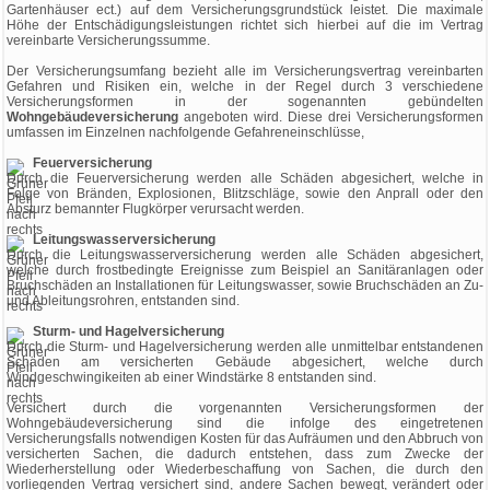
Gartenhäuser ect.) auf dem Versicherungsgrundstück leistet. Die maximale
Höhe der Entschädigungsleistungen richtet sich hierbei auf die im Vertrag
vereinbarte Versicherungssumme.
Der Versicherungsumfang bezieht alle im Versicherungsvertrag vereinbarten
Gefahren und Risiken ein, welche in der Regel durch 3 verschiedene
Versicherungsformen in der sogenannten gebündelten
Wohngebäudeversicherung
angeboten wird. Diese drei Versicherungsformen
umfassen im Einzelnen nachfolgende Gefahreneinschlüsse,
Feuerversicherung
Durch die Feuerversicherung werden alle Schäden abgesichert, welche in
Folge von Bränden, Explosionen, Blitzschläge, sowie den Anprall oder den
Absturz bemannter Flugkörper verursacht werden.
Leitungswasserversicherung
Durch die Leitungswasserversicherung werden alle Schäden abgesichert,
welche durch frostbedingte Ereignisse zum Beispiel an Sanitäranlagen oder
Bruchschäden an Installationen für Leitungswasser, sowie Bruchschäden an Zu-
und Ableitungsrohren, entstanden sind.
Sturm- und Hagelversicherung
Durch die Sturm- und Hagelversicherung werden alle unmittelbar entstandenen
Schäden am versicherten Gebäude abgesichert, welche durch
Windgeschwingikeiten ab einer Windstärke 8 entstanden sind.
Versichert durch die vorgenannten Versicherungsformen der
Wohngebäudeversicherung sind die infolge des eingetretenen
Versicherungsfalls notwendigen Kosten für das Aufräumen und den Abbruch von
versicherten Sachen, die dadurch entstehen, dass zum Zwecke der
Wiederherstellung oder Wiederbeschaffung von Sachen, die durch den
vorliegenden Vertrag versichert sind, andere Sachen bewegt, verändert oder