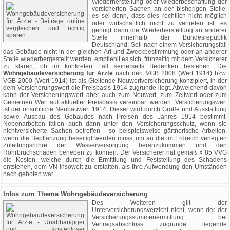
Wiederherstellung oder Wiederbeschaffung der
versicherten Sachen an der bisherigen Stelle,
es sei denn, dass dies rechtlich nicht möglich
oder wirtschaftlich nicht zu vertreten ist; es
genügt dann die Wiederherstellung an anderer
Stelle innerhalb der Bundesrepublik
Deutschland. Soll nach einem Versicherungsfall
das Gebäude nicht in der gleichen Art und Zweckbestimmung oder an anderer
Stelle wiederhergestellt werden, empfiehlt es sich, frühzeitig mit dem Versicherer
zu klären, ob im konkreten Fall seinerseits Bedenken bestehen. Die
Wohngebäudeversicherung für Ärzte
nach den VGB 2008 (Wert 1914) bzw.
VGB 2000 (Wert 1914) ist als Gleitende Neuwertversicherung konzipiert, in der
dem Versicherungswert die Preisbasis 1914 zugrunde liegt. Abweichend davon
kann der Versicherungswert aber auch zum Neuwert, zum Zeitwert oder zum
Gemeinen Wert auf aktueller Preisbasis vereinbart werden. Versicherungswert
ist der ortsübliche Neubauwert 1914. Dieser wird durch Größe und Ausstattung
sowie Ausbau des Gebäudes nach Preisen des Jahres 1914 bestimmt.
Nebenarbeiten fallen auch dann unter den Versicherungsschutz, wenn sie
nichtversicherte Sachen betreffen - so beispielsweise gärtnerische Arbeiten,
wenn die Bepflanzung beseitigt werden muss, um an die im Erdreich verlegten
Zuleitungsrohre der Wasserversorgung heranzukommen und den
Rohrbruchschaden beheben zu können. Der Versicherer hat gemäß § 85 VVG
die Kosten, welche durch die Ermittlung und Feststellung des Schadens
entstehen, dem VN insoweit zu erstatten, als ihre Aufwendung den Umständen
nach geboten war.
Infos zum Thema Wohngebäudeversicherung
Des Weiteren gilt der
Unterversicherungsverzicht nicht, wenn der der
Versicherungssummenermittlung bei
Vertragsabschluss zugrunde liegende