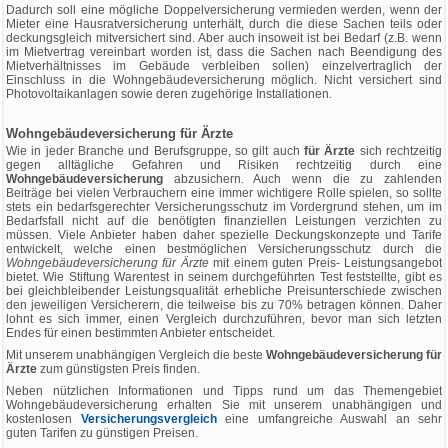
Dadurch soll eine mögliche Doppelversicherung vermieden werden, wenn der
Mieter eine Hausratversicherung unterhält, durch die diese Sachen teils oder
deckungsgleich mitversichert sind. Aber auch insoweit ist bei Bedarf (z.B. wenn
im Mietvertrag vereinbart worden ist, dass die Sachen nach Beendigung des
Mietverhältnisses im Gebäude verbleiben sollen) einzelvertraglich der
Einschluss in die Wohngebäudeversicherung möglich. Nicht versichert sind
Photovoltaikanlagen sowie deren zugehörige Installationen.
Wohngebäudeversicherung für Ärzte
Wie in jeder Branche und Berufsgruppe, so gilt auch
für Ärzte
sich rechtzeitig
gegen alltägliche Gefahren und Risiken rechtzeitig durch eine
Wohngebäudeversicherung
abzusichern. Auch wenn die zu zahlenden
Beiträge bei vielen Verbrauchern eine immer wichtigere Rolle spielen, so sollte
stets ein bedarfsgerechter Versicherungsschutz im Vordergrund stehen, um im
Bedarfsfall nicht auf die benötigten finanziellen Leistungen verzichten zu
müssen. Viele Anbieter haben daher spezielle Deckungskonzepte und Tarife
entwickelt, welche einen bestmöglichen Versicherungsschutz durch die
Wohngebäudeversicherung für Ärzte
mit einem guten Preis- Leistungsangebot
bietet. Wie Stiftung Warentest in seinem durchgeführten Test feststellte, gibt es
bei gleichbleibender Leistungsqualität erhebliche Preisunterschiede zwischen
den jeweiligen Versicherern, die teilweise bis zu 70% betragen können. Daher
lohnt es sich immer, einen Vergleich durchzuführen, bevor man sich letzten
Endes für einen bestimmten Anbieter entscheidet.
Mit unserem unabhängigen Vergleich die beste
Wohngebäudeversicherung für
Ärzte
zum günstigsten Preis finden.
Neben nützlichen Informationen und Tipps rund um das Themengebiet
Wohngebäudeversicherung erhalten Sie mit unserem unabhängigen und
kostenlosen
Versicherungsvergleich
eine umfangreiche Auswahl an sehr
guten Tarifen zu günstigen Preisen.