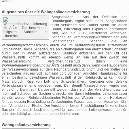
werden.
Allgemeines über die Wohngebäudeversicherung
Sengschäden - Aus der Definition des
Brandbegriffs ergibt sich, dass Sengschäden
nicht versichert sind, außer wenn sie durch
Brand, Blitzschlag oder Explosion entstanden
sind, wie die VGB klarstellend vermerken.
Schäden an Verbrennungskraftmaschinen und
Schaltorganen - Schäden, die an
Verbrennungskraftmaschinen durch die im Verbrennungsraum auftretenden
Explosionen, sowie Schäden, die an Schaltorganen von elektrischen Schaltern
durch den in ihnen auftretenden Gasdruck entstehen. Auf den Ort des
Wasseraustritts kommt es ebenso wenig an wie auf den Zweck der
Wasserversorgung. Versicherungsschutz durch eine
Wohngebäudeversicherung für Ärzte
besteht auch dann, wenn die Hauptleitung
der Wasserversorgung auf dem Nachbargrundstück bricht und der Keller des
versicherten Hauses voll läuft und dort Schäden anrichtet. Hauptursache für
einen bestimmungswidrigen Wasseraustritt ist der Rohrbruch. Er kann durch
Materialbruch, Riss von Löt- und Schweißnähten, Korrosion oder defekte
Verbindungselemente gegeben sein. Der Begriff Nässeschäden wurde neu
eingeführt. Damit soll klargestellt werden, dass sich der Versicherungsschutz
nicht auf Schäden an Sachen erstreckt, die durch fehlendes Leitungswasser
zerstört werden. Rohrbruchbedingtes Fehlen von Wasser in einem Heizkessel
führt zu dessen Beschädigung. Auslaufendes Wasser aus einem Aquarium führt
zum Verenden der Fische. Der Versicherer leistet Entschädigung für versicherte
Sachen, die durch bestimmungswidrig austretendes Leitungswasser zerstört
oder beschädigt werden oder abhanden kommen.
Wohngebäudeversicherung