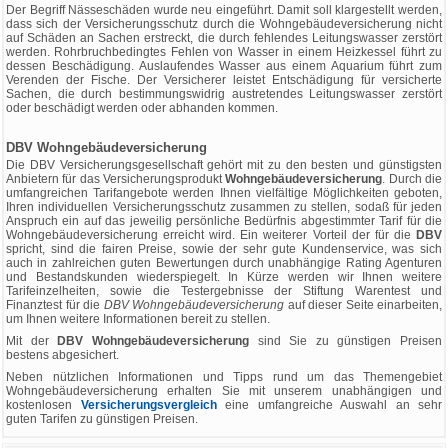
Der Begriff Nässeschäden wurde neu eingeführt. Damit soll klargestellt werden,
dass sich der Versicherungsschutz durch die Wohngebäudeversicherung nicht
auf Schäden an Sachen erstreckt, die durch fehlendes Leitungswasser zerstört
werden. Rohrbruchbedingtes Fehlen von Wasser in einem Heizkessel führt zu
dessen Beschädigung. Auslaufendes Wasser aus einem Aquarium führt zum
Verenden der Fische. Der Versicherer leistet Entschädigung für versicherte
Sachen, die durch bestimmungswidrig austretendes Leitungswasser zerstört
oder beschädigt werden oder abhanden kommen.
DBV Wohngebäudeversicherung
Die DBV Versicherungsgesellschaft gehört mit zu den besten und günstigsten
Anbietern für das Versicherungsprodukt
Wohngebäudeversicherung
. Durch die
umfangreichen Tarifangebote werden Ihnen vielfältige Möglichkeiten geboten,
Ihren individuellen Versicherungsschutz zusammen zu stellen, sodaß für jeden
Anspruch ein auf das jeweilig persönliche Bedürfnis abgestimmter Tarif für die
Wohngebäudeversicherung erreicht wird. Ein weiterer Vorteil der für die
DBV
spricht, sind die fairen Preise, sowie der sehr gute Kundenservice, was sich
auch in zahlreichen guten Bewertungen durch unabhängige Rating Agenturen
und Bestandskunden wiederspiegelt. In Kürze werden wir Ihnen weitere
Tarifeinzelheiten, sowie die Testergebnisse der Stiftung Warentest und
Finanztest für die
DBV Wohngebäudeversicherung
auf dieser Seite einarbeiten,
um Ihnen weitere Informationen bereit zu stellen.
Mit der
DBV Wohngebäudeversicherung
sind Sie zu günstigen Preisen
bestens abgesichert.
Neben nützlichen Informationen und Tipps rund um das Themengebiet
Wohngebäudeversicherung erhalten Sie mit unserem unabhängigen und
kostenlosen
Versicherungsvergleich
eine umfangreiche Auswahl an sehr
guten Tarifen zu günstigen Preisen.