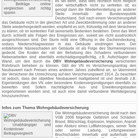
es sei denn, dass dies rechtlich nicht möglich
oder wirtschaftlich nicht zu vertreten ist; es
genügt dann die Wiederherstellung an anderer
Stelle innerhalb der Bundesrepublik
Deutschland. Soll nach einem Versicherungsfall
das Gebäude nicht in der gleichen Art und Zweckbestimmung oder an anderer
Stelle wiederhergestellt werden, empfiehlt es sich, frühzeitig mit dem Versicherer
zu klären, ob im konkreten Fall seinerseits Bedenken bestehen. Denn das Wort
durch schließt alle Folgen des Ereignisses ein, soweit sie nicht ausdrücklich
ausgeschlossen sind. Der Sturm reißt eine Öffnung in die Dacheindeckung,
sodass Niederschlagswasser in das Gebäude eindringen kann. Der
entstehende Nässeschaden am Gebäude ist als Folge des Sturmereignisses
gedeckt. Die Kosten der mit der Behebung des Schadens verbundenen
Nebenarbeiten sind ebenfalls entschädigungspflichtig, z.B. Aufschlagen der
Wand, um den durch die
DBV Wohngebäudeversicherung
versicherten
Rohrbruch beheben zu können. Gibt der VN im Versicherungsantrag den
Neubauwert nach Preisen eines anderen Jahres zutreffend an, so übernimmt
der Versicherer die Umrechnung auf den Versicherungswert 1914. Zu beachten
ist jedoch, dass der objektive Neubauwert maßgebend ist und deshalb z.B.
Eigenleistungen des VN oder besondere Kostenvergünstigungen ebenfalls zu
bewerten sind. Sofern nachträgliche Aus- und Erweiterungsbauten
vorgenommen worden sind, ist auch eine damit verbundene Wertsteigerung
hinzuzurechnen.
Infos zum Thema Wohngebäudeversicherung
Die Wohngebäudeversicherung deckt nach den
VGB 2008 folgende Gefahren und Schäden:
Brand, Blitzschlag, Explosion, Implosion, Anprall
oder Absturz eines Luftfahrzeuges, seiner Teile
oder seiner Ladung. Leitungswasser:
Bruchschäden innerhalb und außerhalb von