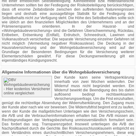
mit einer erheblichen Selbstbeteiligung. Kleinbetriebe bzw. mittelständische
Unternehmen sollten bei der Festlegung der Risikobeteiligung berücksichtigen,
dass oft enorme Zeitabstände zwischen den auftretenden Naturereignissen
liegen und deshalb eine aussagefähige Statistik für die Festlegung des
Selbstbehalts nicht zur Verfügung steht. Die Höhe des Selbstbehaltes sollte sich
wie üblich an den finanziellen Möglichkeiten des Unternehmens und an der
Prämienersparnis orientieren. In der Hausrat- und
«Wohngebäudeversicherung» sind die Gefahren Überschwemmung, Rückstau,
Erdbeben, Erdsenkung (Erdfall), Erdrutsch, Schneedruck, Lawinen und
Vulkanausbruch versicherbar. Die separate Versicherung einzelner Gefahren ist
nicht möglich (Vermeidung negativer Risikoauslese). Die Deckung in der
Hausratversicherung und der Wohngebäudeversicherung wird auf der
Grundlage der Besonderen Bedingungen für die Versicherung weiterer
Elementarschäden gewährt. Für diese Deckungserweiterung gilt ein
eigenständiges Kündigungsrecht.
Allgemeine Informationen über die Wohngebäudeversicherung
Der Kunde kann seine Vertragserklärung
innerhalb von zwei Wochen widerrufen. Der
Widerruf muss nicht begründet werden. Ein
Widerruf bewirkt die Beendigung des bis dahin
auflösend bedingt rechtswirksamen
Versicherungsvertrags. Um die Frist einzuhalten,
genügt die rechtzeitige Absendung der Widerrufserklärung. Den Zugang muss
der Kunde aber nach wie vor beweisen. Die Widerrufsfrist beginnt erst zu laufen,
wenn der Kunde die maßgeblichen Unterlagen wie den Versicherungsschein,
die AVB und die Verbraucherinformationen erhalten hat. Die AVB müssen als
Rechtsgrundlagen der Vertragsbeziehung unmissverständlich formuliert sein.
Das fordert das sog. Transparenzgebot. Insoweit unterliegen die AVB der
Nachprüfbarkeit durch die Gerichte. Bei Risikoausschlussklauseln entspricht es
dem Verständnis eines durchschnittlichen Versicherungsnehmers, diese eng