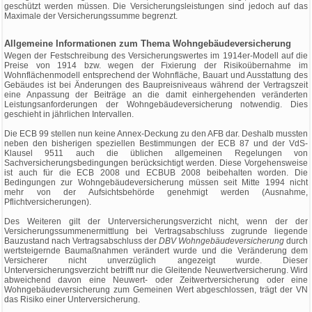
geschützt werden müssen. Die Versicherungsleistungen sind jedoch auf das
Maximale der Versicherungssumme begrenzt.
Allgemeine Informationen zum Thema Wohngebäudeversicherung
Wegen der Festschreibung des Versicherungswertes im 1914er-Modell auf die
Preise von 1914 bzw. wegen der Fixierung der Risikoübernahme im
Wohnflächenmodell entsprechend der Wohnfläche, Bauart und Ausstattung des
Gebäudes ist bei Änderungen des Baupreisniveaus während der Vertragszeit
eine Anpassung der Beiträge an die damit einhergehenden veränderten
Leistungsanforderungen der Wohngebäudeversicherung notwendig. Dies
geschieht in jährlichen Intervallen.
Die ECB 99 stellen nun keine Annex-Deckung zu den AFB dar. Deshalb mussten
neben den bisherigen speziellen Bestimmungen der ECB 87 und der VdS-
Klausel 9511 auch die üblichen allgemeinen Regelungen von
Sachversicherungsbedingungen berücksichtigt werden. Diese Vorgehensweise
ist auch für die ECB 2008 und ECBUB 2008 beibehalten worden. Die
Bedingungen zur Wohngebäudeversicherung müssen seit Mitte 1994 nicht
mehr von der Aufsichtsbehörde genehmigt werden (Ausnahme,
Pflichtversicherungen).
Des Weiteren gilt der Unterversicherungsverzicht nicht, wenn der der
Versicherungssummenermittlung bei Vertragsabschluss zugrunde liegende
Bauzustand nach Vertragsabschluss der
DBV Wohngebäudeversicherung
durch
wertsteigernde Baumaßnahmen verändert wurde und die Veränderung dem
Versicherer nicht unverzüglich angezeigt wurde. Dieser
Unterversicherungsverzicht betrifft nur die Gleitende Neuwertversicherung. Wird
abweichend davon eine Neuwert- oder Zeitwertversicherung oder eine
Wohngebäudeversicherung zum Gemeinen Wert abgeschlossen, trägt der VN
das Risiko einer Unterversicherung.