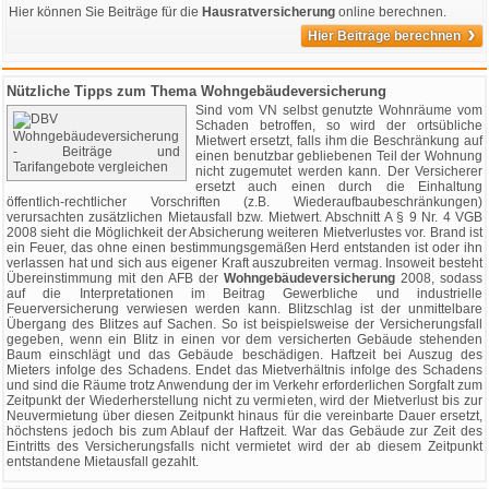
Hier können Sie Beiträge für die
Hausratversicherung
online berechnen.
›
Hier Beiträge berechnen
Nützliche Tipps zum Thema Wohngebäudeversicherung
Sind vom VN selbst genutzte Wohnräume vom
Schaden betroffen, so wird der ortsübliche
Mietwert ersetzt, falls ihm die Beschränkung auf
einen benutzbar gebliebenen Teil der Wohnung
nicht zugemutet werden kann. Der Versicherer
ersetzt auch einen durch die Einhaltung
öffentlich-rechtlicher Vorschriften (z.B. Wiederaufbaubeschränkungen)
verursachten zusätzlichen Mietausfall bzw. Mietwert. Abschnitt A § 9 Nr. 4 VGB
2008 sieht die Möglichkeit der Absicherung weiteren Mietverlustes vor. Brand ist
ein Feuer, das ohne einen bestimmungsgemäßen Herd entstanden ist oder ihn
verlassen hat und sich aus eigener Kraft auszubreiten vermag. Insoweit besteht
Übereinstimmung mit den AFB der
Wohngebäudeversicherung
2008, sodass
auf die Interpretationen im Beitrag Gewerbliche und industrielle
Feuerversicherung verwiesen werden kann. Blitzschlag ist der unmittelbare
Übergang des Blitzes auf Sachen. So ist beispielsweise der Versicherungsfall
gegeben, wenn ein Blitz in einen vor dem versicherten Gebäude stehenden
Baum einschlägt und das Gebäude beschädigen. Haftzeit bei Auszug des
Mieters infolge des Schadens. Endet das Mietverhältnis infolge des Schadens
und sind die Räume trotz Anwendung der im Verkehr erforderlichen Sorgfalt zum
Zeitpunkt der Wiederherstellung nicht zu vermieten, wird der Mietverlust bis zur
Neuvermietung über diesen Zeitpunkt hinaus für die vereinbarte Dauer ersetzt,
höchstens jedoch bis zum Ablauf der Haftzeit. War das Gebäude zur Zeit des
Eintritts des Versicherungsfalls nicht vermietet wird der ab diesem Zeitpunkt
entstandene Mietausfall gezahlt.