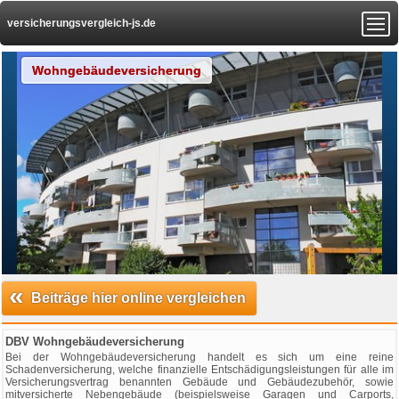
versicherungsvergleich-js.de
Wohngebäudeversicherung
«
Beiträge hier online vergleichen
DBV Wohngebäudeversicherung
Bei der Wohngebäudeversicherung handelt es sich um eine reine
Schadenversicherung, welche finanzielle Entschädigungsleistungen für alle im
Versicherungsvertrag benannten Gebäude und Gebäudezubehör, sowie
mitversicherte Nebengebäude (beispielsweise Garagen und Carports,