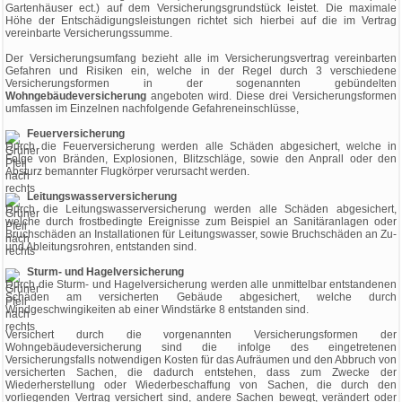
Gartenhäuser ect.) auf dem Versicherungsgrundstück leistet. Die maximale
Höhe der Entschädigungsleistungen richtet sich hierbei auf die im Vertrag
vereinbarte Versicherungssumme.
Der Versicherungsumfang bezieht alle im Versicherungsvertrag vereinbarten
Gefahren und Risiken ein, welche in der Regel durch 3 verschiedene
Versicherungsformen in der sogenannten gebündelten
Wohngebäudeversicherung
angeboten wird. Diese drei Versicherungsformen
umfassen im Einzelnen nachfolgende Gefahreneinschlüsse,
Feuerversicherung
Durch die Feuerversicherung werden alle Schäden abgesichert, welche in
Folge von Bränden, Explosionen, Blitzschläge, sowie den Anprall oder den
Absturz bemannter Flugkörper verursacht werden.
Leitungswasserversicherung
Durch die Leitungswasserversicherung werden alle Schäden abgesichert,
welche durch frostbedingte Ereignisse zum Beispiel an Sanitäranlagen oder
Bruchschäden an Installationen für Leitungswasser, sowie Bruchschäden an Zu-
und Ableitungsrohren, entstanden sind.
Sturm- und Hagelversicherung
Durch die Sturm- und Hagelversicherung werden alle unmittelbar entstandenen
Schäden am versicherten Gebäude abgesichert, welche durch
Windgeschwingikeiten ab einer Windstärke 8 entstanden sind.
Versichert durch die vorgenannten Versicherungsformen der
Wohngebäudeversicherung sind die infolge des eingetretenen
Versicherungsfalls notwendigen Kosten für das Aufräumen und den Abbruch von
versicherten Sachen, die dadurch entstehen, dass zum Zwecke der
Wiederherstellung oder Wiederbeschaffung von Sachen, die durch den
vorliegenden Vertrag versichert sind, andere Sachen bewegt, verändert oder