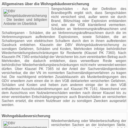
Allgemeines über die Wohngebäudeversicherung
Sengschäden - Aus der Definition des
Brandbegriffs ergibt sich, dass Sengschäden
nicht versichert sind, außer wenn sie durch
Brand, Blitzschlag oder Explosion entstanden
sind, wie die VGB klarstellend vermerken.
Schäden an Verbrennungskraftmaschinen und
Schaltorganen - Schäden, die an Verbrennungskraftmaschinen durch die im
Verbrennungsraum auftretenden Explosionen, sowie Schäden, die an
Schaltorganen von elektrischen Schaltern durch den in ihnen auftretenden
Gasdruck entstehen. Klauseln der
DBV Wohngebäudeversicherung
zu
sonstigen Gefahren, Schäden und Kosten, Mehrkosten infolge behördlicher
Wiederherstellungsbeschränkungen für Restwerte (Klausel PK 7360). Nach
Klauseln PK 7360 entschädigt der Versicherer bis zum vereinbarten Betrag auch
Mehrkosten, die dadurch entstehen, dass verwertbare Reste wegen
behördlicher Wiederherstellungsbeschränkungen nicht mehr verwendet werden
dürfen. Über Klausel PK 7365 ist der Anteil der Sachverständigenkosten
versicherbar, die der VN im normierten Sachverständigenverfahren zu tragen
hat. Die nachfolgend erörterten Zusatzklauseln als Musterbedingungen des
GDV erweitern zum einen die in den VGB deklarierten versicherten Gefahren,
Schäden und Kosten und heben zum anderen einige der in den VGB
enthaltenen Ausschlussbestimmungen auf. Klausel PK 7161: Abweichend von
dem Ausschluss von Nutzwärmeschäden werden nach dieser Klausel bis zu
einer vereinbarten Entschädigungsgrenze auch Brandschäden an versicherten
Sachen ersetzt, die einem Nutzfeuer oder zu sonstigen Zwecken ausgesetzt
werden.
Wohngebäudeversicherung
Wiederherstellung oder Wiederbeschaffung der
versicherten Sachen an der bisherigen Stelle,