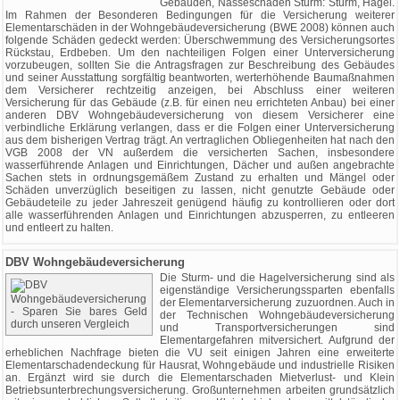
Gebäuden, Nässeschäden Sturm: Sturm, Hagel.
Im Rahmen der Besonderen Bedingungen für die Versicherung weiterer
Elementarschäden in der Wohngebäudeversicherung (BWE 2008) können auch
folgende Schäden gedeckt werden: Überschwemmung des Versicherungsortes
Rückstau, Erdbeben. Um den nachteiligen Folgen einer Unterversicherung
vorzubeugen, sollten Sie die Antragsfragen zur Beschreibung des Gebäudes
und seiner Ausstattung sorgfältig beantworten, werterhöhende Baumaßnahmen
dem Versicherer rechtzeitig anzeigen, bei Abschluss einer weiteren
Versicherung für das Gebäude (z.B. für einen neu errichteten Anbau) bei einer
anderen DBV Wohngebäudeversicherung von diesem Versicherer eine
verbindliche Erklärung verlangen, dass er die Folgen einer Unterversicherung
aus dem bisherigen Vertrag trägt. An vertraglichen Obliegenheiten hat nach den
VGB 2008 der VN außerdem die versicherten Sachen, insbesondere
wasserführende Anlagen und Einrichtungen, Dächer und außen angebrachte
Sachen stets in ordnungsgemäßem Zustand zu erhalten und Mängel oder
Schäden unverzüglich beseitigen zu lassen, nicht genutzte Gebäude oder
Gebäudeteile zu jeder Jahreszeit genügend häufig zu kontrollieren oder dort
alle wasserführenden Anlagen und Einrichtungen abzusperren, zu entleeren
und entleert zu halten.
DBV Wohngebäudeversicherung
Die Sturm- und die Hagelversicherung sind als
eigenständige Versicherungssparten ebenfalls
der Elementarversicherung zuzuordnen. Auch in
der Technischen Wohngebäudeversicherung
und Transportversicherungen sind
Elementargefahren mitversichert. Aufgrund der
erheblichen Nachfrage bieten die VU seit einigen Jahren eine erweiterte
Elementarschadendeckung für Hausrat, Wohngebäude und industrielle Risiken
an. Ergänzt wird sie durch die Elementarschaden Mietverlust- und Klein
Betriebsunterbrechungsversicherung. Großunternehmen arbeiten grundsätzlich