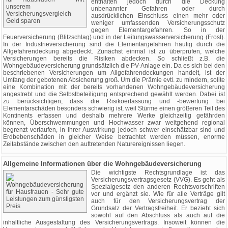
enthalten jedoch durch die Deckung
unbenannter Gefahren oder durch
ausdrücklichen Einschluss einen mehr oder
weniger umfassenden Versicherungsschutz
gegen Elementargefahren. So in der
Feuerversicherung (Blitzschlag) und in der Leitungswasserversicherung (Frost).
In der Industrieversicherung sind die Elementargefahren häufig durch die
Allgefahrendeckung abgedeckt. Zunächst einmal ist zu überprüfen, welche
Versicherungen bereits die Risiken abdecken. So schließt z.B. die
Wohngebäudeversicherung grundsätzlich die PV-Anlage ein. Da es sich bei den
beschriebenen Versicherungen um Allgefahrendeckungen handelt, ist der
Umfang der gebotenen Absicherung groß. Um die Prämie evtl. zu mindern, sollte
eine Kombination mit der bereits vorhandenen Wohngebäudeversicherung
angestrebt und die Selbstbeteiligung entsprechend gewählt werden. Dabei ist
zu berücksichtigen, dass die Risikoerfassung und -bewertung bei
Elementarschäden besonders schwierig ist, weil Stürme einen größeren Teil des
Kontinents erfassen und deshalb mehrere Werke gleichzeitig gefährden
können, Überschwemmungen und Hochwasser zwar weitgehend regional
begrenzt verlaufen, in ihrer Auswirkung jedoch schwer einschätzbar sind und
Erdbebenschäden in gleicher Weise betrachtet werden müssen, enorme
Zeitabstände zwischen den auftretenden Naturereignissen liegen.
Allgemeine Informationen über die Wohngebäudeversicherung
Die wichtigste Rechtsgrundlage ist das
Versicherungsvertragsgesetz (VVG). Es geht als
Spezialgesetz den anderen Rechtsvorschriften
vor und ergänzt sie. Wie für alle Verträge gilt
auch für den Versicherungsvertrag der
Grundsatz der Vertragsfreiheit. Er bezieht sich
sowohl auf den Abschluss als auch auf die
inhaltliche Ausgestaltung des Versicherungsvertrags. Insoweit können die