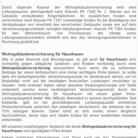
Durch folgende Klausel der Wohngebäudeversicherung wird dem
Leitungswasser gleichgestellt nach Klausel PK 7166 Nr. 1: Wasser aus im
Gebäude verlaufenden Regenfallrohren. An zusätzlichen Kosten sind
versicherbar nach Klausel PK 7167 notwendige Kosten für die Beseitigung von
Verstopfungen von innerhalb des versicherten Gebäudes sowie von auf dem
Versicherungsgrundstück verlegten Ableitungsrohren, Klausel PK 7364 Kosten
für den Mehrverbrauch von Frischwasser, der infolge eines
Leitungswasserschadens entsteht und den das Versorgungsunternehmen in
Rechnung gestellt hat.
Wohngebäudeversicherung für Hausfrauen
Wie in jeder Branche und Berufsgruppe, so gilt auch
für Hausfrauen
sich
rechtzeitig gegen alltägliche Gefahren und Risiken rechtzeitig durch eine
Wohngebäudeversicherung
abzusichern. Auch wenn die zu zahlenden
Beiträge bei vielen Verbrauchern eine immer wichtigere Rolle spielen, so sollte
stets ein bedarfsgerechter Versicherungsschutz im Vordergrund stehen, um im
Bedarfsfall nicht auf die benötigten finanziellen Leistungen verzichten zu
müssen. Viele Anbieter haben daher spezielle Deckungskonzepte und Tarife
entwickelt, welche einen bestmöglichen Versicherungsschutz durch die
Wohngebäudeversicherung für Hausfrauen
mit einem guten Preis-
Leistungsangebot bietet. Wie Stiftung Warentest in seinem durchgeführten Test
feststellte, gibt es bei gleichbleibender Leistungsqualität erhebliche
Preisunterschiede zwischen den jeweiligen Versicherern, die teilweise bis zu
70% betragen können. Daher lohnt es sich immer, einen Vergleich
durchzuführen, bevor man sich letzten Endes für einen bestimmten Anbieter
entscheidet.
Mit unserem unabhängigen Vergleich die beste
Wohngebäudeversicherung für
Hausfrauen
zum günstigsten Preis finden.
Neben nützlichen Informationen und Tipps rund um das Themengebiet