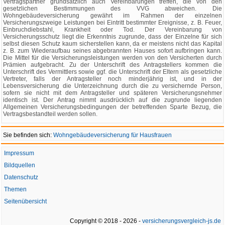
Vertragspartner grundsätzlich auch Vereinbarungen treffen, die von den
gesetzlichen Bestimmungen des VVG abweichen. Die
Wohngebäudeversicherung gewährt im Rahmen der einzelnen
Versicherungszweige Leistungen bei Eintritt bestimmter Ereignisse, z. B. Feuer,
Einbruchdiebstahl, Krankheit oder Tod. Der Vereinbarung von
Versicherungsschutz liegt die Erkenntnis zugrunde, dass der Einzelne für sich
selbst diesen Schutz kaum sicherstellen kann, da er meistens nicht das Kapital
z. B. zum Wiederaufbau seines abgebrannten Hauses sofort aufbringen kann.
Die Mittel für die Versicherungsleistungen werden von den Versicherten durch
Prämien aufgebracht. Zu der Unterschrift des Antragstellers kommen die
Unterschrift des Vermittlers sowie ggf. die Unterschrift der Eltern als gesetzliche
Vertreter, falls der Antragsteller noch minderjährig ist, und in der
Lebensversicherung die Unterzeichnung durch die zu versichernde Person,
sofern sie nicht mit dem Antragsteller und späteren Versicherungsnehmer
identisch ist. Der Antrag nimmt ausdrücklich auf die zugrunde liegenden
Allgemeinen Versicherungsbedingungen der betreffenden Sparte Bezug, die
Vertragsbestandteil werden sollen.
Sie befinden sich:
Wohngebäudeversicherung für Hausfrauen
Impressum
Bildquellen
Datenschutz
Themen
Seitenübersicht
Copyright © 2018 - 2026 -
versicherungsvergleich-js.de