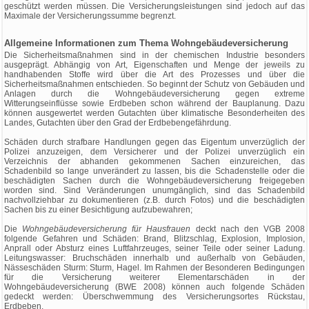
geschützt werden müssen. Die Versicherungsleistungen sind jedoch auf das
Maximale der Versicherungssumme begrenzt.
Allgemeine Informationen zum Thema Wohngebäudeversicherung
Die Sicherheitsmaßnahmen sind in der chemischen Industrie besonders
ausgeprägt. Abhängig von Art, Eigenschaften und Menge der jeweils zu
handhabenden Stoffe wird über die Art des Prozesses und über die
Sicherheitsmaßnahmen entschieden. So beginnt der Schutz von Gebäuden und
Anlagen durch die Wohngebäudeversicherung gegen extreme
Witterungseinflüsse sowie Erdbeben schon während der Bauplanung. Dazu
können ausgewertet werden Gutachten über klimatische Besonderheiten des
Landes, Gutachten über den Grad der Erdbebengefährdung.
Schäden durch strafbare Handlungen gegen das Eigentum unverzüglich der
Polizei anzuzeigen, dem Versicherer und der Polizei unverzüglich ein
Verzeichnis der abhanden gekommenen Sachen einzureichen, das
Schadenbild so lange unverändert zu lassen, bis die Schadenstelle oder die
beschädigten Sachen durch die Wohngebäudeversicherung freigegeben
worden sind. Sind Veränderungen unumgänglich, sind das Schadenbild
nachvollziehbar zu dokumentieren (z.B. durch Fotos) und die beschädigten
Sachen bis zu einer Besichtigung aufzubewahren;
Die
Wohngebäudeversicherung für Hausfrauen
deckt nach den VGB 2008
folgende Gefahren und Schäden: Brand, Blitzschlag, Explosion, Implosion,
Anprall oder Absturz eines Luftfahrzeuges, seiner Teile oder seiner Ladung.
Leitungswasser: Bruchschäden innerhalb und außerhalb von Gebäuden,
Nässeschäden Sturm: Sturm, Hagel. Im Rahmen der Besonderen Bedingungen
für die Versicherung weiterer Elementarschäden in der
Wohngebäudeversicherung (BWE 2008) können auch folgende Schäden
gedeckt werden: Überschwemmung des Versicherungsortes Rückstau,
Erdbeben.