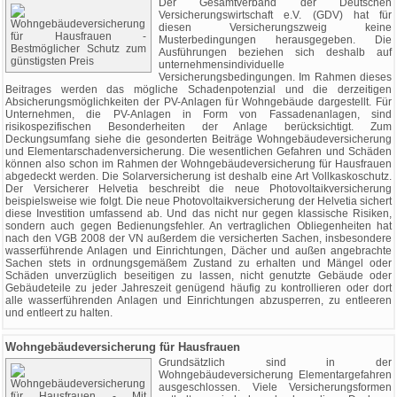
Der Gesamtverband der Deutschen
Versicherungswirtschaft e.V. (GDV) hat für
diesen Versicherungszweig keine
Musterbedingungen herausgegeben. Die
Ausführungen beziehen sich deshalb auf
unternehmensindividuelle
Versicherungsbedingungen. Im Rahmen dieses
Beitrages werden das mögliche Schadenpotenzial und die derzeitigen
Absicherungsmöglichkeiten der PV-Anlagen für Wohngebäude dargestellt. Für
Unternehmen, die PV-Anlagen in Form von Fassadenanlagen, sind
risikospezifischen Besonderheiten der Anlage berücksichtigt. Zum
Deckungsumfang siehe die gesonderten Beiträge Wohngebäudeversicherung
und Elementarschadenversicherung. Die wesentlichen Gefahren und Schäden
können also schon im Rahmen der Wohngebäudeversicherung für Hausfrauen
abgedeckt werden. Die Solarversicherung ist deshalb eine Art Vollkaskoschutz.
Der Versicherer Helvetia beschreibt die neue Photovoltaikversicherung
beispielsweise wie folgt. Die neue Photovoltaikversicherung der Helvetia sichert
diese Investition umfassend ab. Und das nicht nur gegen klassische Risiken,
sondern auch gegen Bedienungsfehler. An vertraglichen Obliegenheiten hat
nach den VGB 2008 der VN außerdem die versicherten Sachen, insbesondere
wasserführende Anlagen und Einrichtungen, Dächer und außen angebrachte
Sachen stets in ordnungsgemäßem Zustand zu erhalten und Mängel oder
Schäden unverzüglich beseitigen zu lassen, nicht genutzte Gebäude oder
Gebäudeteile zu jeder Jahreszeit genügend häufig zu kontrollieren oder dort
alle wasserführenden Anlagen und Einrichtungen abzusperren, zu entleeren
und entleert zu halten.
Wohngebäudeversicherung für Hausfrauen
Grundsätzlich sind in der
Wohngebäudeversicherung Elementargefahren
ausgeschlossen. Viele Versicherungsformen