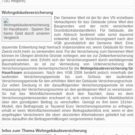
7161 möglich).
Wohngebäudeversicherung
Der Gemeine Wert ist der für den VN erzielbare
Verkaufspreis für das Gebäude (ohne Wert des
Baugrundes und der nicht versicherten
Grundstücksbestandteile). Für Gebäude, die
zum Abbruch bestimmt oder sonst dauernd
entwertet sind, ist Versicherungswert nach den
VGB grundsätzlich der Gemeine Wert. Eine
dauernde Entwertung liegt hiernach insbesondere vor, wenn Gebäude für ihren
Zweck nicht mehr zu verwenden sind. Für die Versicherung zum Gemeinen Wert
können im Übrigen ähnliche Gründe vorliegen, wie sie zur Zeitwertversicherung
genannt worden sind. Erhöht sich der Versicherungswert durch wertsteigernde
Baumaßnahmen, so ist zur Vermeidung von Unterversicherung die
Versicherungssumme dementsprechend für die
Wohngebäudeversicherung für
Hausfrauen
anzupassen. Nach den VGB 2008 besteht jedoch innerhalb der
laufenden Versicherungsperiode bis zum Schluss der laufenden
Versicherungsperiode für den erhöhten Wert der Gebäude Versicherungsschutz.
Zur vollen Deckung in der darauffolgenden Versicherungsperiode ist eine
Anpassung der Versicherungssumme an den gestiegenen Wert zu veranlassen.
So hat das Wohnflächenmodell doch den Nachteil, dass es dem
Versicherungsinteressenten erschwert ist, sich einen schnellen Marktüberblick
über den günstigsten Beitrag zu verschaffen. Genügt es ihm beim 1914er-
Modell, den Beitragssatz je Tausend Euro Versicherungssumme zu erfragen,
erhält er beim Wohnflächenmodell einen Beitragsüberblick erst, wenn er den
angefragten Versicherern die oben skizzierten Informationen geliefert hat und
diese daraufhin die Beitragsermittlungen vorgenommen haben.
Infos zum Thema Wohngebäudeversicherung