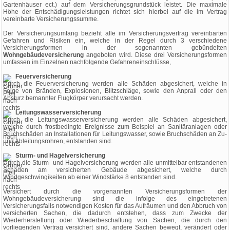
Gartenhäuser ect.) auf dem Versicherungsgrundstück leistet. Die maximale
Höhe der Entschädigungsleistungen richtet sich hierbei auf die im Vertrag
vereinbarte Versicherungssumme.
Der Versicherungsumfang bezieht alle im Versicherungsvertrag vereinbarten
Gefahren und Risiken ein, welche in der Regel durch 3 verschiedene
Versicherungsformen in der sogenannten gebündelten
Wohngebäudeversicherung
angeboten wird. Diese drei Versicherungsformen
umfassen im Einzelnen nachfolgende Gefahreneinschlüsse,
Feuerversicherung
Durch die Feuerversicherung werden alle Schäden abgesichert, welche in
Folge von Bränden, Explosionen, Blitzschläge, sowie den Anprall oder den
Absturz bemannter Flugkörper verursacht werden.
Leitungswasserversicherung
Durch die Leitungswasserversicherung werden alle Schäden abgesichert,
welche durch frostbedingte Ereignisse zum Beispiel an Sanitäranlagen oder
Bruchschäden an Installationen für Leitungswasser, sowie Bruchschäden an Zu-
und Ableitungsrohren, entstanden sind.
Sturm- und Hagelversicherung
Durch die Sturm- und Hagelversicherung werden alle unmittelbar entstandenen
Schäden am versicherten Gebäude abgesichert, welche durch
Windgeschwingikeiten ab einer Windstärke 8 entstanden sind.
Versichert durch die vorgenannten Versicherungsformen der
Wohngebäudeversicherung sind die infolge des eingetretenen
Versicherungsfalls notwendigen Kosten für das Aufräumen und den Abbruch von
versicherten Sachen, die dadurch entstehen, dass zum Zwecke der
Wiederherstellung oder Wiederbeschaffung von Sachen, die durch den
vorliegenden Vertrag versichert sind, andere Sachen bewegt, verändert oder