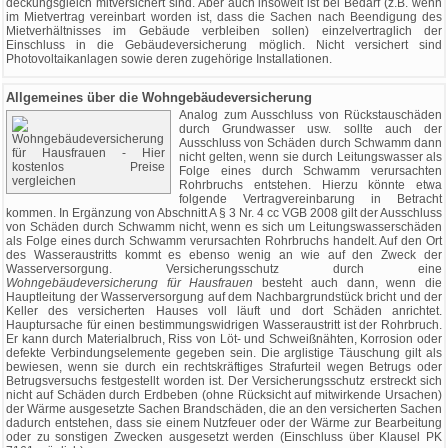
deckungsgleich mitversichert sind. Aber auch insoweit ist bei Bedarf (z.B. wenn
im Mietvertrag vereinbart worden ist, dass die Sachen nach Beendigung des
Mietverhältnisses im Gebäude verbleiben sollen) einzelvertraglich der
Einschluss in die Gebäudeversicherung möglich. Nicht versichert sind
Photovoltaikanlagen sowie deren zugehörige Installationen.
Allgemeines über die Wohngebäudeversicherung
Analog zum Ausschluss von Rückstauschäden
durch Grundwasser usw. sollte auch der
Ausschluss von Schäden durch Schwamm dann
nicht gelten, wenn sie durch Leitungswasser als
Folge eines durch Schwamm verursachten
Rohrbruchs entstehen. Hierzu könnte etwa
folgende Vertragvereinbarung in Betracht
kommen. In Ergänzung von Abschnitt A § 3 Nr. 4 cc VGB 2008 gilt der Ausschluss
von Schäden durch Schwamm nicht, wenn es sich um Leitungswasserschäden
als Folge eines durch Schwamm verursachten Rohrbruchs handelt. Auf den Ort
des Wasseraustritts kommt es ebenso wenig an wie auf den Zweck der
Wasserversorgung. Versicherungsschutz durch eine
Wohngebäudeversicherung für Hausfrauen
besteht auch dann, wenn die
Hauptleitung der Wasserversorgung auf dem Nachbargrundstück bricht und der
Keller des versicherten Hauses voll läuft und dort Schäden anrichtet.
Hauptursache für einen bestimmungswidrigen Wasseraustritt ist der Rohrbruch.
Er kann durch Materialbruch, Riss von Löt- und Schweißnähten, Korrosion oder
defekte Verbindungselemente gegeben sein. Die arglistige Täuschung gilt als
bewiesen, wenn sie durch ein rechtskräftiges Strafurteil wegen Betrugs oder
Betrugsversuchs festgestellt worden ist. Der Versicherungsschutz erstreckt sich
nicht auf Schäden durch Erdbeben (ohne Rücksicht auf mitwirkende Ursachen)
der Wärme ausgesetzte Sachen Brandschäden, die an den versicherten Sachen
dadurch entstehen, dass sie einem Nutzfeuer oder der Wärme zur Bearbeitung
oder zu sonstigen Zwecken ausgesetzt werden (Einschluss über Klausel PK