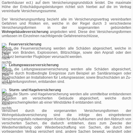
Gartenhäuser ect.) auf dem Versicherungsgrundstück leistet. Die maximale
Höhe der Entschädigungsleistungen richtet sich hierbei auf die im Vertrag
vereinbarte Versicherungssumme.
Der Versicherungsumfang bezieht alle im Versicherungsvertrag vereinbarten
Gefahren und Risiken ein, welche in der Regel durch 3 verschiedene
Versicherungsformen in der sogenannten gebündelten
Wohngebäudeversicherung
angeboten wird. Diese drei Versicherungsformen
umfassen im Einzelnen nachfolgende Gefahreneinschlüsse,
Feuerversicherung
Durch die Feuerversicherung werden alle Schäden abgesichert, welche in
Folge von Bränden, Explosionen, Blitzschläge, sowie den Anprall oder den
Absturz bemannter Flugkörper verursacht werden.
Leitungswasserversicherung
Durch die Leitungswasserversicherung werden alle Schäden abgesichert,
welche durch frostbedingte Ereignisse zum Beispiel an Sanitäranlagen oder
Bruchschäden an Installationen für Leitungswasser, sowie Bruchschäden an Zu-
und Ableitungsrohren, entstanden sind.
Sturm- und Hagelversicherung
Durch die Sturm- und Hagelversicherung werden alle unmittelbar entstandenen
Schäden am versicherten Gebäude abgesichert, welche durch
Windgeschwingikeiten ab einer Windstärke 8 entstanden sind.
Versichert durch die vorgenannten Versicherungsformen der
Wohngebäudeversicherung sind die infolge des eingetretenen
Versicherungsfalls notwendigen Kosten für das Aufräumen und den Abbruch von
versicherten Sachen, die dadurch entstehen, dass zum Zwecke der
Wiederherstellung oder Wiederbeschaffung von Sachen, die durch den
vorliegenden Vertrag versichert sind, andere Sachen bewegt, verändert oder