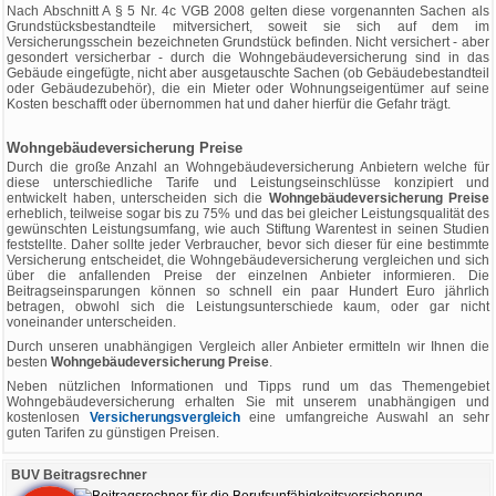
Nach Abschnitt A § 5 Nr. 4c VGB 2008 gelten diese vorgenannten Sachen als
Grundstücksbestandteile mitversichert, soweit sie sich auf dem im
Versicherungsschein bezeichneten Grundstück befinden. Nicht versichert - aber
gesondert versicherbar - durch die Wohngebäudeversicherung sind in das
Gebäude eingefügte, nicht aber ausgetauschte Sachen (ob Gebäudebestandteil
oder Gebäudezubehör), die ein Mieter oder Wohnungseigentümer auf seine
Kosten beschafft oder übernommen hat und daher hierfür die Gefahr trägt.
Wohngebäudeversicherung Preise
Durch die große Anzahl an Wohngebäudeversicherung Anbietern welche für
diese unterschiedliche Tarife und Leistungseinschlüsse konzipiert und
entwickelt haben, unterscheiden sich die
Wohngebäudeversicherung Preise
erheblich, teilweise sogar bis zu 75% und das bei gleicher Leistungsqualität des
gewünschten Leistungsumfang, wie auch Stiftung Warentest in seinen Studien
feststellte. Daher sollte jeder Verbraucher, bevor sich dieser für eine bestimmte
Versicherung entscheidet, die Wohngebäudeversicherung vergleichen und sich
über die anfallenden Preise der einzelnen Anbieter informieren. Die
Beitragseinsparungen können so schnell ein paar Hundert Euro jährlich
betragen, obwohl sich die Leistungsunterschiede kaum, oder gar nicht
voneinander unterscheiden.
Durch unseren unabhängigen Vergleich aller Anbieter ermitteln wir Ihnen die
besten
Wohngebäudeversicherung Preise
.
Neben nützlichen Informationen und Tipps rund um das Themengebiet
Wohngebäudeversicherung erhalten Sie mit unserem unabhängigen und
kostenlosen
Versicherungsvergleich
eine umfangreiche Auswahl an sehr
guten Tarifen zu günstigen Preisen.
BUV Beitragsrechner