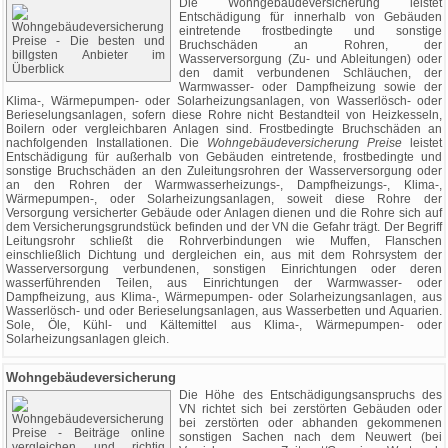
Die Wohngebäudeversicherung leistet
Entschädigung für innerhalb von Gebäuden
eintretende frostbedingte und sonstige
Bruchschäden an Rohren, der
Wasserversorgung (Zu- und Ableitungen) oder
den damit verbundenen Schläuchen, der
Warmwasser- oder Dampfheizung sowie der
Klima-, Wärmepumpen- oder Solarheizungsanlagen, von Wasserlösch- oder
Berieselungsanlagen, sofern diese Rohre nicht Bestandteil von Heizkesseln,
Boilern oder vergleichbaren Anlagen sind. Frostbedingte Bruchschäden an
nachfolgenden Installationen. Die
Wohngebäudeversicherung Preise
leistet
Entschädigung für außerhalb von Gebäuden eintretende, frostbedingte und
sonstige Bruchschäden an den Zuleitungsrohren der Wasserversorgung oder
an den Rohren der Warmwasserheizungs-, Dampfheizungs-, Klima-,
Wärmepumpen-, oder Solarheizungsanlagen, soweit diese Rohre der
Versorgung versicherter Gebäude oder Anlagen dienen und die Rohre sich auf
dem Versicherungsgrundstück befinden und der VN die Gefahr trägt. Der Begriff
Leitungsrohr schließt die Rohrverbindungen wie Muffen, Flanschen
einschließlich Dichtung und dergleichen ein, aus mit dem Rohrsystem der
Wasserversorgung verbundenen, sonstigen Einrichtungen oder deren
wasserführenden Teilen, aus Einrichtungen der Warmwasser- oder
Dampfheizung, aus Klima-, Wärmepumpen- oder Solarheizungsanlagen, aus
Wasserlösch- und oder Berieselungsanlagen, aus Wasserbetten und Aquarien.
Sole, Öle, Kühl- und Kältemittel aus Klima-, Wärmepumpen- oder
Solarheizungsanlagen gleich.
Wohngebäudeversicherung
Die Höhe des Entschädigungsanspruchs des
VN richtet sich bei zerstörten Gebäuden oder
bei zerstörten oder abhanden gekommenen
sonstigen Sachen nach dem Neuwert (bei