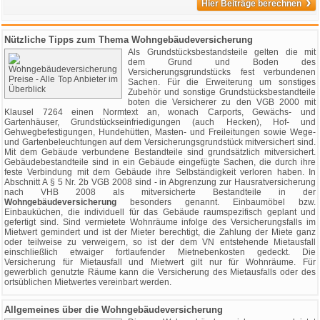
›
Hier Beiträge berechnen
Nützliche Tipps zum Thema Wohngebäudeversicherung
Als Grundstücksbestandsteile gelten die mit
dem Grund und Boden des
Versicherungsgrundstücks fest verbundenen
Sachen. Für die Erweiterung um sonstiges
Zubehör und sonstige Grundstücksbestandteile
boten die Versicherer zu den VGB 2000 mit
Klausel 7264 einen Normtext an, wonach Carports, Gewächs- und
Gartenhäuser, Grundstückseinfriedigungen (auch Hecken), Hof- und
Gehwegbefestigungen, Hundehütten, Masten- und Freileitungen sowie Wege-
und Gartenbeleuchtungen auf dem Versicherungsgrundstück mitversichert sind.
Mit dem Gebäude verbundene Bestandteile sind grundsätzlich mitversichert.
Gebäudebestandteile sind in ein Gebäude eingefügte Sachen, die durch ihre
feste Verbindung mit dem Gebäude ihre Selbständigkeit verloren haben. In
Abschnitt A § 5 Nr. 2b VGB 2008 sind - in Abgrenzung zur Hausratversicherung
nach VHB 2008 als mitversicherte Bestandteile in der
Wohngebäudeversicherung
besonders genannt. Einbaumöbel bzw.
Einbauküchen, die individuell für das Gebäude raumspezifisch geplant und
gefertigt sind. Sind vermietete Wohnräume infolge des Versicherungsfalls im
Mietwert gemindert und ist der Mieter berechtigt, die Zahlung der Miete ganz
oder teilweise zu verweigern, so ist der dem VN entstehende Mietausfall
einschließlich etwaiger fortlaufender Mietnebenkosten gedeckt. Die
Versicherung für Mietausfall und Mietwert gilt nur für Wohnräume. Für
gewerblich genutzte Räume kann die Versicherung des Mietausfalls oder des
ortsüblichen Mietwertes vereinbart werden.
Allgemeines über die Wohngebäudeversicherung