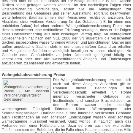
bestehen oder ob ein Einschluss der PV-Anlage erreichbar ist und welche
Risiken selbst getragen werden können. Um den nachteiligen Folgen einer
Unterversicherung vorzubeugen, sollten Sie die Antragsfragen zur
Beschreibung des Gebäudes und seiner Ausstattung sorgfältig beantworten,
werterhöhende Baumaßnahmen dem Versicherer rechtzeitig anzeigen, bei
Abschluss einer weiteren Versicherung für das Gebäude (z.B. für einen neu
errichteten Anbau) bei einer anderen Wohngebäudeversicherung Preise von
diesem Versicherer eine verbindliche Erklärung verlangen, dass er die Folgen
einer Unterversicherung aus dem bisherigen Vertrag trägt. An vertraglichen
Obliegenheiten hat nach den VGB 2008 der VN außerdem die versicherten
Sachen, insbesondere wasserführende Anlagen und Einrichtungen, Dächer und
außen angebrachte Sachen stets in ordnungsgemäßem Zustand zu erhalten
und Mängel oder Schäden unverzüglich beseitigen zu lassen, nicht genutzte
Gebäude oder Gebäudeteile zu jeder Jahreszeit genügend häufig zu
kontrollieren oder dort alle wasserführenden Anlagen und Einrichtungen
abzusperren, zu entleeren und entleert zu halten.
Wohngebäudeversicherung Preise
Die Wohngebäudeversicherung erstreckt sich
auch auf diese Anlagen. Außerdem gilt im
Rahmen dieser Bedingungen der
Versicherungsschutz erweitert für Rohre
innerhalb versicherter Gebäude auf
frostbedingte und sonstige Bruchschäden an
den Rohren wasser- oder sonstige
wärmetragende Flüssigkeit führender Klima-, Wärmepumpen- oder
Solarheizungsanlagen. Darüber hinaus sind innerhalb versicherter Gebäude
auch Frostschäden an den sonstigen Einrichtungen wasser- oder sonstige
wärmetragende Flüssigkeit versichert. Ganz wichtig ist natürlich auch das
Vorhandensein einer Notfallplanung. Dazu gehören auch die wichtigsten
Telefonnummern der Behörden, die im Falle eines Katastrophenschadens Hilfe