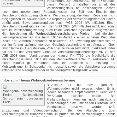
Versicherung zum Zeitwert/Gemeinen Wert nach
diesen Werten) unmittelbar vor Eintritt des
Versicherungsfalls, bei beschädigten Sachen
nach den notwendigen Reparaturkosten zur Zeit des Eintritts des
Versicherungsfalls zuzüglich einer Wertminderung, die durch Reparatur nicht
ausgeglichen ist. Soweit durch die Reparatur der Versicherungswert der Sache
erhöht wird. Bewertungsgrundlage nach VGB 2008 (Wohnfläche). Einen
Versicherungswert gibt es nach den VGB 2008 (Wohnfläche) nicht, und somit
wird im Versicherungsvertrag auch keine Versicherungssumme ausgewiesen.
Hier beschreiten die
Wohngebäudeversicherung Preise
- bei gleichem
Leistungsversprechen wie beim 1914er-Modell - einen anderen Weg, das
Risiko der Gefahrenübernahme zu bewerten. Die Bewertung orientiert sich an
der im Antrag aufzunehmenden Gebäudebeschreibung mit Angaben über,
Grundfläche in Quadratmetern, Voll- oder Teilkeller bzw. nicht unterkellert. Indes
hat der für das versicherte Gebäude vorsteuerabzugsberechtigte VN zu den
VGB 2008 durch Vereinbarung der Klausel PK 7760 die Möglichkeit, die
Versicherungssumme 1914 um den Mehrwertsteueranteil zu reduzieren. Mit
dieser Klausel gilt vereinbart, dass ein Anspruch auf Erstattung der
Mehrwertsteuer in Schadenfall nicht besteht, soweit die Versicherungssumme
entsprechend niedriger als der Versicherungswert festgesetzt wurde.
Infos zum Thema Wohngebäudeversicherung
Blitzschutz ist bei privat genutzten
Wohngebäuden nicht vorgeschrieben. Er ist
jedoch besonders empfehlenswert, wenn eine
PV-Anlage installiert wurde. Bei
Freilandanlagen kommen noch zusätzliche
Absicherungen hinzu, mit denen Diebstahl und
Vandalismus erschwert werden (z.B.
Einzäunung und Videoüberwachung). Bei der Absicherung über
Versicherungen ist zunächst einmal zu prüfen, welche Versicherungen bereits