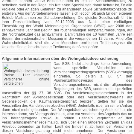
vermitteln können. Große Betriebe haben es leichter, Schadenverhütung zu
betreiben, weil in der Regel ein Kreis von Spezialisten damit betraut ist, für alle
Projekte oder Anlagen Gefahren zu analysieren sowie Sicherheitskonzepte zu
erstellen. Aus der Vorgehensweise lassen sich jedoch oft auch für den eigenen
Betrieb Maßnahmen zur Schadenverhütung. Die gleiche Gesellschaft führt in
ihrer Pressemitteilung vom 29.12.2008 aus. Nach einer vorläufigen
Einschätzung der World Meteorological Organisation (WMO) war 2008 das
zehntwärmste Jahr seit Beginn der routinemäßigen Temperaturmessungen, auf
der Nordhalbkugel das achtwärmste. Damit fallen die 10 wärmsten Jahre seit
Beginn der systematischen Messung in die vergangenen 12 Jahre. Mit großer
Wahrscheinlichkeit sind die vom Menschen emittierten Treibhausgase die
Ursache für die fortschreitende Erwärmung der Atmosphäre.
Allgemeine Informationen über die Wohngebäudeversicherung
Das BGB findet allerdings keine Anwendung,
wenn spezielle Vorschriften des
Versicherungsvertragsgesetzes (VVG) vorrangig
eingreifen. So gelten z. B. für den
Prämienzahlungsverzug des
Versicherungsnehmers nicht die allgemeinen
Regelungen des BGB, sondern die speziellen
Vorschriften der §§ 37, 38 VVG. Da Versicherungsunternehmen in der
Rechtsform der Aktiengesellschaft oder des Versicherungsvereins auf
Gegenseitigkeit die Kaufmannseigenschaft besitzen, gelten für sie die
Vorschriften des Handelsgesetzbuches (HGB). Jedenfalls ist er an seinen Antrag
dann nicht mehr gebunden. Der Wohngebäudeversicherung Anbieter hat ein
Interesse daran, vor Vertragsabschluss, also vor Annahme des Angebots das an
ihn herangetragene Risiko zu prüfen. Deshalb verpflichtet er den
Versicherungsnehmer regelmäßig, sich über einen längeren Zeitraum an das
Angebot gebunden zu halten. Läuft die Bindefrist ab, kann der Versicherer
diesen Versicherungsantrag nicht mehr annehmen. Der Versicherer ist