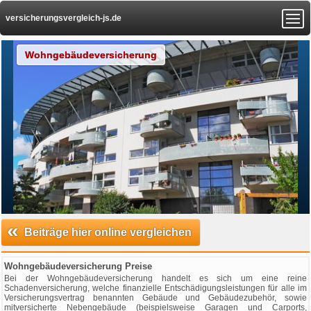
versicherungsvergleich-js.de
Wohngebäudeversicherung
«
Beiträge hier online vergleichen
Wohngebäudeversicherung Preise
Bei der Wohngebäudeversicherung handelt es sich um eine reine
Schadenversicherung, welche finanzielle Entschädigungsleistungen für alle im
Versicherungsvertrag benannten Gebäude und Gebäudezubehör, sowie
mitversicherte Nebengebäude (beispielsweise Garagen und Carports,