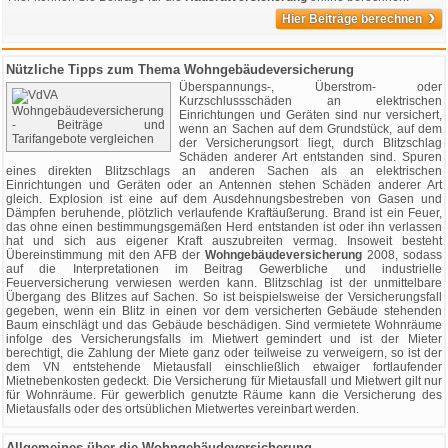
›
Hier Beiträge berechnen
Nützliche Tipps zum Thema Wohngebäudeversicherung
Überspannungs-, Überstrom- oder
Kurzschlussschäden an elektrischen
Einrichtungen und Geräten sind nur versichert,
wenn an Sachen auf dem Grundstück, auf dem
der Versicherungsort liegt, durch Blitzschlag
Schäden anderer Art entstanden sind. Spuren
eines direkten Blitzschlags an anderen Sachen als an elektrischen
Einrichtungen und Geräten oder an Antennen stehen Schäden anderer Art
gleich. Explosion ist eine auf dem Ausdehnungsbestreben von Gasen und
Dämpfen beruhende, plötzlich verlaufende Kraftäußerung. Brand ist ein Feuer,
das ohne einen bestimmungsgemäßen Herd entstanden ist oder ihn verlassen
hat und sich aus eigener Kraft auszubreiten vermag. Insoweit besteht
Übereinstimmung mit den AFB der
Wohngebäudeversicherung
2008, sodass
auf die Interpretationen im Beitrag Gewerbliche und industrielle
Feuerversicherung verwiesen werden kann. Blitzschlag ist der unmittelbare
Übergang des Blitzes auf Sachen. So ist beispielsweise der Versicherungsfall
gegeben, wenn ein Blitz in einen vor dem versicherten Gebäude stehenden
Baum einschlägt und das Gebäude beschädigen. Sind vermietete Wohnräume
infolge des Versicherungsfalls im Mietwert gemindert und ist der Mieter
berechtigt, die Zahlung der Miete ganz oder teilweise zu verweigern, so ist der
dem VN entstehende Mietausfall einschließlich etwaiger fortlaufender
Mietnebenkosten gedeckt. Die Versicherung für Mietausfall und Mietwert gilt nur
für Wohnräume. Für gewerblich genutzte Räume kann die Versicherung des
Mietausfalls oder des ortsüblichen Mietwertes vereinbart werden.
Allgemeines über die Wohngebäudeversicherung