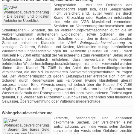
Sengschäden - Aus der Definition des
Brandbegriffs ergibt sich, dass Sengschäden
nicht versichert sind, außer wenn sie durch
Brand, Blitzschlag oder Explosion entstanden
sind, wie die VGB klarstellend vermerken.
Schäden an Verbrennungskraftmaschinen und
Schaltorganen - Schäden, die an Verbrennungskraftmaschinen durch die im
Verbrennungsraum auftretenden Explosionen, sowie Schäden, die an
Schaltorganen von elektrischen Schaltern durch den in ihnen auftretenden
Gasdruck entstehen. Klauseln der
VdVA Wohngebäudeversicherung
zu
sonstigen Gefahren, Schäden und Kosten, Mehrkosten infolge behördlicher
Wiederherstellungsbeschränkungen für Restwerte (Klausel PK 7360). Nach
Klauseln PK 7360 entschädigt der Versicherer bis zum vereinbarten Betrag auch
Mehrkosten, die dadurch entstehen, dass verwertbare Reste wegen
behördlicher Wiederherstellungsbeschränkungen nicht mehr verwendet werden
dürfen. Über Klausel PK 7365 ist der Anteil der Sachverständigenkosten
versicherbar, die der VN im normierten Sachverständigenverfahren zu tragen
hat. Der Versicherungsschutz gegen Leitungswasser erstreckt sich nicht auf
Schäden durch Regenwasser aus Fallrohren (wurde klarstellend überall
ausgeschlossen. Eine Mitversicherung ist jedoch über die Klausel PK 7166
möglich), Plansch- oder Reinigungswasser (bei Letzterem ist der Gebrauch von
Wasser außerhalb des Rohrsystems und der damit verbundenen Einrichtungen
gemeint, z.B. Wasser aus Putzeimern), Grundwasser, stehendes oder fließendes
Gewässer, Überschwemmung oder Witterungsniederschläge.
Wohngebäudeversicherung
Zerstörte, beschädigte und abhanden
gekommene Sachen. Der Versicherer leistet
Entschädigung, wenn die versicherten Sachen
durch eine der versicherten Gefahren zerstört