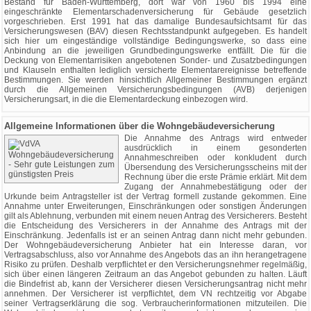
Bestand für Baden-Württemberg, dort war von 1960 bis 1994 eine
eingeschränkte Elementarschadenversicherung für Gebäude gesetzlich
vorgeschrieben. Erst 1991 hat das damalige Bundesaufsichtsamt für das
Versicherungswesen (BAV) diesen Rechtsstandpunkt aufgegeben. Es handelt
sich hier um eingeständige vollständige Bedingungswerke, so dass eine
Anbindung an die jeweiligen Grundbedingungswerke entfällt. Die für die
Deckung von Elementarrisiken angebotenen Sonder- und Zusatzbedingungen
und Klauseln enthalten lediglich versicherte Elementarereignisse betreffende
Bestimmungen. Sie werden hinsichtlich Allgemeiner Bestimmungen ergänzt
durch die Allgemeinen Versicherungsbedingungen (AVB) derjenigen
Versicherungsart, in die die Elementardeckung einbezogen wird.
Allgemeine Informationen über die Wohngebäudeversicherung
Die Annahme des Antrags wird entweder
ausdrücklich in einem gesonderten
Annahmeschreiben oder konkludent durch
Übersendung des Versicherungsscheins mit der
Rechnung über die erste Prämie erklärt. Mit dem
Zugang der Annahmebestätigung oder der
Urkunde beim Antragsteller ist der Vertrag formell zustande gekommen. Eine
Annahme unter Erweiterungen, Einschränkungen oder sonstigen Änderungen
gilt als Ablehnung, verbunden mit einem neuen Antrag des Versicherers. Besteht
die Entscheidung des Versicherers in der Annahme des Antrags mit der
Einschränkung. Jedenfalls ist er an seinen Antrag dann nicht mehr gebunden.
Der Wohngebäudeversicherung Anbieter hat ein Interesse daran, vor
Vertragsabschluss, also vor Annahme des Angebots das an ihn herangetragene
Risiko zu prüfen. Deshalb verpflichtet er den Versicherungsnehmer regelmäßig,
sich über einen längeren Zeitraum an das Angebot gebunden zu halten. Läuft
die Bindefrist ab, kann der Versicherer diesen Versicherungsantrag nicht mehr
annehmen. Der Versicherer ist verpflichtet, dem VN rechtzeitig vor Abgabe
seiner Vertragserklärung die sog. Verbraucherinformationen mitzuteilen. Die