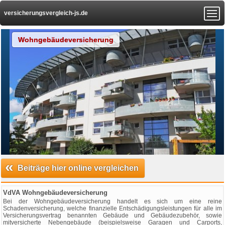
versicherungsvergleich-js.de
Wohngebäudeversicherung
«
Beiträge hier online vergleichen
VdVA Wohngebäudeversicherung
Bei der Wohngebäudeversicherung handelt es sich um eine reine
Schadenversicherung, welche finanzielle Entschädigungsleistungen für alle im
Versicherungsvertrag benannten Gebäude und Gebäudezubehör, sowie
mitversicherte Nebengebäude (beispielsweise Garagen und Carports,