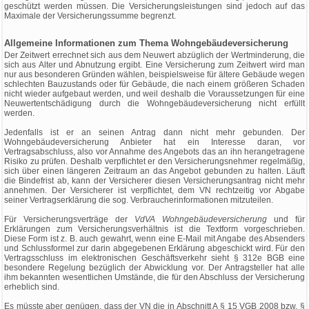
geschützt werden müssen. Die Versicherungsleistungen sind jedoch auf das
Maximale der Versicherungssumme begrenzt.
Allgemeine Informationen zum Thema Wohngebäudeversicherung
Der Zeitwert errechnet sich aus dem Neuwert abzüglich der Wertminderung, die
sich aus Alter und Abnutzung ergibt. Eine Versicherung zum Zeitwert wird man
nur aus besonderen Gründen wählen, beispielsweise für ältere Gebäude wegen
schlechten Bauzustands oder für Gebäude, die nach einem größeren Schaden
nicht wieder aufgebaut werden, und weil deshalb die Voraussetzungen für eine
Neuwertentschädigung durch die Wohngebäudeversicherung nicht erfüllt
werden.
Jedenfalls ist er an seinen Antrag dann nicht mehr gebunden. Der
Wohngebäudeversicherung Anbieter hat ein Interesse daran, vor
Vertragsabschluss, also vor Annahme des Angebots das an ihn herangetragene
Risiko zu prüfen. Deshalb verpflichtet er den Versicherungsnehmer regelmäßig,
sich über einen längeren Zeitraum an das Angebot gebunden zu halten. Läuft
die Bindefrist ab, kann der Versicherer diesen Versicherungsantrag nicht mehr
annehmen. Der Versicherer ist verpflichtet, dem VN rechtzeitig vor Abgabe
seiner Vertragserklärung die sog. Verbraucherinformationen mitzuteilen.
Für Versicherungsverträge der
VdVA Wohngebäudeversicherung
und für
Erklärungen zum Versicherungsverhältnis ist die Textform vorgeschrieben.
Diese Form ist z. B. auch gewahrt, wenn eine E-Mail mit Angabe des Absenders
und Schlussformel zur darin abgegebenen Erklärung abgeschickt wird. Für den
Vertragsschluss im elektronischen Geschäftsverkehr sieht § 312e BGB eine
besondere Regelung bezüglich der Abwicklung vor. Der Antragsteller hat alle
ihm bekannten wesentlichen Umstände, die für den Abschluss der Versicherung
erheblich sind.
Es müsste aber genügen, dass der VN die in Abschnitt A § 15 VGB 2008 bzw. §