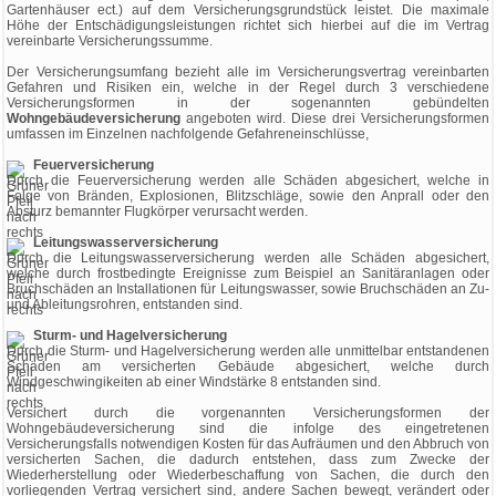
Gartenhäuser ect.) auf dem Versicherungsgrundstück leistet. Die maximale
Höhe der Entschädigungsleistungen richtet sich hierbei auf die im Vertrag
vereinbarte Versicherungssumme.
Der Versicherungsumfang bezieht alle im Versicherungsvertrag vereinbarten
Gefahren und Risiken ein, welche in der Regel durch 3 verschiedene
Versicherungsformen in der sogenannten gebündelten
Wohngebäudeversicherung
angeboten wird. Diese drei Versicherungsformen
umfassen im Einzelnen nachfolgende Gefahreneinschlüsse,
Feuerversicherung
Durch die Feuerversicherung werden alle Schäden abgesichert, welche in
Folge von Bränden, Explosionen, Blitzschläge, sowie den Anprall oder den
Absturz bemannter Flugkörper verursacht werden.
Leitungswasserversicherung
Durch die Leitungswasserversicherung werden alle Schäden abgesichert,
welche durch frostbedingte Ereignisse zum Beispiel an Sanitäranlagen oder
Bruchschäden an Installationen für Leitungswasser, sowie Bruchschäden an Zu-
und Ableitungsrohren, entstanden sind.
Sturm- und Hagelversicherung
Durch die Sturm- und Hagelversicherung werden alle unmittelbar entstandenen
Schäden am versicherten Gebäude abgesichert, welche durch
Windgeschwingikeiten ab einer Windstärke 8 entstanden sind.
Versichert durch die vorgenannten Versicherungsformen der
Wohngebäudeversicherung sind die infolge des eingetretenen
Versicherungsfalls notwendigen Kosten für das Aufräumen und den Abbruch von
versicherten Sachen, die dadurch entstehen, dass zum Zwecke der
Wiederherstellung oder Wiederbeschaffung von Sachen, die durch den
vorliegenden Vertrag versichert sind, andere Sachen bewegt, verändert oder