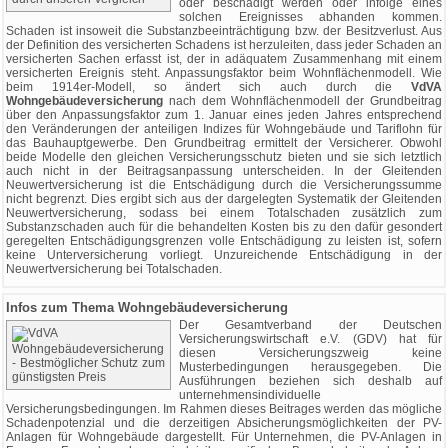
oder beschädigt werden oder infolge eines
solchen Ereignisses abhanden kommen.
Schaden ist insoweit die Substanzbeeinträchtigung bzw. der Besitzverlust. Aus
der Definition des versicherten Schadens ist herzuleiten, dass jeder Schaden an
versicherten Sachen erfasst ist, der in adäquatem Zusammenhang mit einem
versicherten Ereignis steht. Anpassungsfaktor beim Wohnflächenmodell. Wie
beim 1914er-Modell, so ändert sich auch durch die
VdVA
Wohngebäudeversicherung
nach dem Wohnflächenmodell der Grundbeitrag
über den Anpassungsfaktor zum 1. Januar eines jeden Jahres entsprechend
den Veränderungen der anteiligen Indizes für Wohngebäude und Tariflohn für
das Bauhauptgewerbe. Den Grundbeitrag ermittelt der Versicherer. Obwohl
beide Modelle den gleichen Versicherungsschutz bieten und sie sich letztlich
auch nicht in der Beitragsanpassung unterscheiden. In der Gleitenden
Neuwertversicherung ist die Entschädigung durch die Versicherungssumme
nicht begrenzt. Dies ergibt sich aus der dargelegten Systematik der Gleitenden
Neuwertversicherung, sodass bei einem Totalschaden zusätzlich zum
Substanzschaden auch für die behandelten Kosten bis zu den dafür gesondert
geregelten Entschädigungsgrenzen volle Entschädigung zu leisten ist, sofern
keine Unterversicherung vorliegt. Unzureichende Entschädigung in der
Neuwertversicherung bei Totalschaden.
Infos zum Thema Wohngebäudeversicherung
Der Gesamtverband der Deutschen
Versicherungswirtschaft e.V. (GDV) hat für
diesen Versicherungszweig keine
Musterbedingungen herausgegeben. Die
Ausführungen beziehen sich deshalb auf
unternehmensindividuelle
Versicherungsbedingungen. Im Rahmen dieses Beitrages werden das mögliche
Schadenpotenzial und die derzeitigen Absicherungsmöglichkeiten der PV-
Anlagen für Wohngebäude dargestellt. Für Unternehmen, die PV-Anlagen in