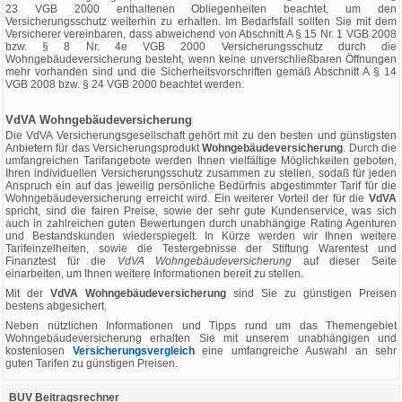
23 VGB 2000 enthaltenen Obliegenheiten beachtet, um den
Versicherungsschutz weiterhin zu erhalten. Im Bedarfsfall sollten Sie mit dem
Versicherer vereinbaren, dass abweichend von Abschnitt A § 15 Nr. 1 VGB 2008
bzw. § 8 Nr. 4e VGB 2000 Versicherungsschutz durch die
Wohngebäudeversicherung besteht, wenn keine unverschließbaren Öffnungen
mehr vorhanden sind und die Sicherheitsvorschriften gemäß Abschnitt A § 14
VGB 2008 bzw. § 24 VGB 2000 beachtet werden.
VdVA Wohngebäudeversicherung
Die VdVA Versicherungsgesellschaft gehört mit zu den besten und günstigsten
Anbietern für das Versicherungsprodukt
Wohngebäudeversicherung
. Durch die
umfangreichen Tarifangebote werden Ihnen vielfältige Möglichkeiten geboten,
Ihren individuellen Versicherungsschutz zusammen zu stellen, sodaß für jeden
Anspruch ein auf das jeweilig persönliche Bedürfnis abgestimmter Tarif für die
Wohngebäudeversicherung erreicht wird. Ein weiterer Vorteil der für die
VdVA
spricht, sind die fairen Preise, sowie der sehr gute Kundenservice, was sich
auch in zahlreichen guten Bewertungen durch unabhängige Rating Agenturen
und Bestandskunden wiederspiegelt. In Kürze werden wir Ihnen weitere
Tarifeinzelheiten, sowie die Testergebnisse der Stiftung Warentest und
Finanztest für die
VdVA Wohngebäudeversicherung
auf dieser Seite
einarbeiten, um Ihnen weitere Informationen bereit zu stellen.
Mit der
VdVA Wohngebäudeversicherung
sind Sie zu günstigen Preisen
bestens abgesichert.
Neben nützlichen Informationen und Tipps rund um das Themengebiet
Wohngebäudeversicherung erhalten Sie mit unserem unabhängigen und
kostenlosen
Versicherungsvergleich
eine umfangreiche Auswahl an sehr
guten Tarifen zu günstigen Preisen.
BUV Beitragsrechner