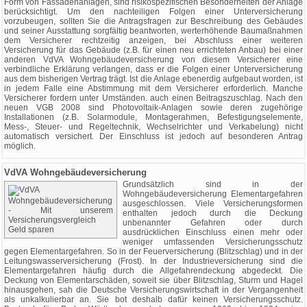
Form von Fassadenanlagen, sind risikospezifischen Besonderheiten der Anlage
berücksichtigt. Um den nachteiligen Folgen einer Unterversicherung
vorzubeugen, sollten Sie die Antragsfragen zur Beschreibung des Gebäudes
und seiner Ausstattung sorgfältig beantworten, werterhöhende Baumaßnahmen
dem Versicherer rechtzeitig anzeigen, bei Abschluss einer weiteren
Versicherung für das Gebäude (z.B. für einen neu errichteten Anbau) bei einer
anderen VdVA Wohngebäudeversicherung von diesem Versicherer eine
verbindliche Erklärung verlangen, dass er die Folgen einer Unterversicherung
aus dem bisherigen Vertrag trägt. Ist die Anlage ebenerdig aufgebaut worden, ist
in jedem Falle eine Abstimmung mit dem Versicherer erforderlich. Manche
Versicherer fordern unter Umständen. auch einen Beitragszuschlag. Nach den
neuen VGB 2008 sind Photovoltaik-Anlagen sowie deren zugehörige
Installationen (z.B. Solarmodule, Montagerahmen, Befestigungselemente,
Mess-, Steuer- und Regeltechnik, Wechselrichter und Verkabelung) nicht
automatisch versichert. Der Einschluss ist jedoch auf besonderen Antrag
möglich.
VdVA Wohngebäudeversicherung
Grundsätzlich sind in der
Wohngebäudeversicherung Elementargefahren
ausgeschlossen. Viele Versicherungsformen
enthalten jedoch durch die Deckung
unbenannter Gefahren oder durch
ausdrücklichen Einschluss einen mehr oder
weniger umfassenden Versicherungsschutz
gegen Elementargefahren. So in der Feuerversicherung (Blitzschlag) und in der
Leitungswasserversicherung (Frost). In der Industrieversicherung sind die
Elementargefahren häufig durch die Allgefahrendeckung abgedeckt. Die
Deckung von Elementarschäden, soweit sie über Blitzschlag, Sturm und Hagel
hinausgehen, sah die Deutsche Versicherungswirtschaft in der Vergangenheit
als unkalkulierbar an. Sie bot deshalb dafür keinen Versicherungsschutz.