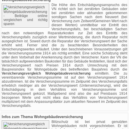
Die Höhe des Entschädigungsanspruchs des
VN richtet sich bei zerstörten Gebäuden oder
bei zerstörten oder abhanden gekommenen
sonstigen Sachen nach dem Neuwert (bei
Versicherung zum Zeitwert/Gemeinen Wert nach
diesen Werten) unmittelbar vor Eintritt des
Versicherungsfalls, bei beschädigten Sachen
nach den notwendigen Reparaturkosten zur Zeit des Eintritts des
Versicherungsfalls zuzüglich einer Wertminderung, die durch Reparatur nicht
ausgeglichen ist. Soweit durch die Reparatur der Versicherungswert der Sache
erhöht wird. Ferner sind die zu beachtenden Besonderheiten des
Versicherungswertes erläutert. Unter den beschriebenen Voraussetzungen gilt
die Versicherungssumme 1914 als richtig ermittelt. Eine solche Schätzung steht
unter dem Vorbehalt der Anerkennung durch den Versicherer. Kann der VN die
tatsächlich aufgewendeten Baukosten für das Gebäude feststellen, lässt sich der
Versicherungswert nach Preisen 1914 durch Umrechnung mit dem
Baupreisindex für Wohngebäude des betreffenden Baujahres durch die
Versicherungsvergleich Wohngebäudeversicherung
ermitteln. Die zu
vereinbarende Versicherungssumme ist auf den Versicherungswert 1914
abzustimmen. Ist die Versicherungssumme im Zeitpunkt des Versicherungsfalls
erheblich niedriger als der Versicherungswert (Unterversicherung), wird die
Entschädigung in dem Verhältnis von Versicherungssumme und
Versicherungswert gekürzt. Maßgebend sind also die auf Preisbasis 1914
bezogenen Werte und nicht etwa das Verhältnis von Versicherungswert
multipliziert mit dem Anpassungsfaktor zum aktuellen Neuwert im Zeitpunkt des
Versicherungsfalls.
Infos zum Thema Wohngebäudeversicherung
Blitzschutz ist bei privat genutzten
Wohngebäuden nicht vorgeschrieben. Er ist