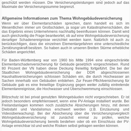
geschützt werden müssen. Die Versicherungsleistungen sind jedoch auf das
Maximale der Versicherungssumme begrenzt.
Allgemeine Informationen zum Thema Wohngebäudeversicherung
Wenn wir über Elementarschäden sprechen, dann handelt es sich im
Wesentlichen immer um Großschäden, ja sogar um Katastrophenschäden, die
das Ergebnis eines Unternehmens nachhaltig beeinflussen können. Damit wird
auch gleichzeitig die Frage beantwortet, ob auf eine Wohngebäudeversicherung
derartiger Schadenereignisse verzichtet werden kann. Natürlich ist auch zu
berücksichtigen, dass die einzelnen Elementargefahren eine unterschiedliche
Zerstörungskraft besitzen. So haben auch in unseren Breiten Stürme erhebliche
Schäden angerichtet.
Für Baden-Württemberg war von 1960 bis Mitte 1994 eine eingeschränkte
Elementarschadenversicherung für Gebäude gesetzlich vorgeschrieben. Rund
80 Prozent der VN haben diese Deckung freiwillig fortgeführt. Die bei der
Staatlichen Wohngebäudeversicherung der DDR abgeschlossenen
Haushaltsversicherungen schlossen Schäden ein, die durch Hochwasser an
Sachen innerhalb von Gebäuden entstehen. Zur Feuer-Pflichtversicherung für
Gebäude gab es eine freiwillige Ergänzung gegen weiter zufällig eintretende
Elementarereignisse, die Hochwasser und Überschwemmung einschlossen.
Blitzschutz ist bei privat genutzten Wohngebäuden nicht vorgeschrieben. Er ist
jedoch besonders empfehlenswert, wenn eine PV-Anlage installiert wurde. Bei
Freilandanlagen kommen noch zusätzliche Absicherungen hinzu, mit denen
Diebstahl und Vandalismus erschwert werden (z.B. Einzäunung und
Videoüberwachung). Bei der Absicherung über die
Versicherungsvergleich
Wohngebäudeversicherung
ist zunächst einmal zu prüfen, welche
Wohngebäudeversicherung bereits bestehen oder ob ein Einschluss der PV-
Anlage erreichbar ist und welche Risiken selbst getragen werden können.