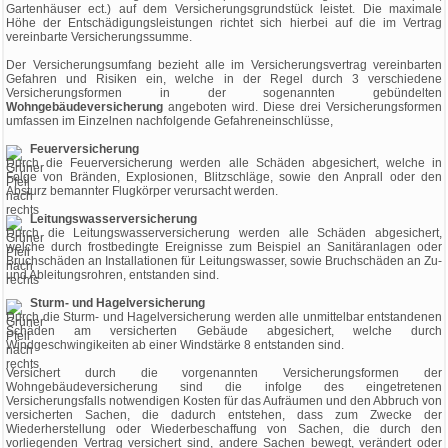
Gartenhäuser ect.) auf dem Versicherungsgrundstück leistet. Die maximale
Höhe der Entschädigungsleistungen richtet sich hierbei auf die im Vertrag
vereinbarte Versicherungssumme.
Der Versicherungsumfang bezieht alle im Versicherungsvertrag vereinbarten
Gefahren und Risiken ein, welche in der Regel durch 3 verschiedene
Versicherungsformen in der sogenannten gebündelten
Wohngebäudeversicherung
angeboten wird. Diese drei Versicherungsformen
umfassen im Einzelnen nachfolgende Gefahreneinschlüsse,
Feuerversicherung
Durch die Feuerversicherung werden alle Schäden abgesichert, welche in
Folge von Bränden, Explosionen, Blitzschläge, sowie den Anprall oder den
Absturz bemannter Flugkörper verursacht werden.
Leitungswasserversicherung
Durch die Leitungswasserversicherung werden alle Schäden abgesichert,
welche durch frostbedingte Ereignisse zum Beispiel an Sanitäranlagen oder
Bruchschäden an Installationen für Leitungswasser, sowie Bruchschäden an Zu-
und Ableitungsrohren, entstanden sind.
Sturm- und Hagelversicherung
Durch die Sturm- und Hagelversicherung werden alle unmittelbar entstandenen
Schäden am versicherten Gebäude abgesichert, welche durch
Windgeschwingikeiten ab einer Windstärke 8 entstanden sind.
Versichert durch die vorgenannten Versicherungsformen der
Wohngebäudeversicherung sind die infolge des eingetretenen
Versicherungsfalls notwendigen Kosten für das Aufräumen und den Abbruch von
versicherten Sachen, die dadurch entstehen, dass zum Zwecke der
Wiederherstellung oder Wiederbeschaffung von Sachen, die durch den
vorliegenden Vertrag versichert sind, andere Sachen bewegt, verändert oder