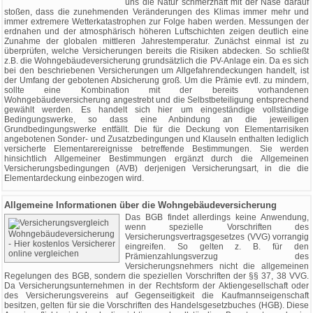
uns die Natur schmerzhaft mit der Nase darauf
stoßen, dass die zunehmenden Veränderungen des Klimas immer mehr und
immer extremere Wetterkatastrophen zur Folge haben werden. Messungen der
erdnahen und der atmosphärisch höheren Luftschichten zeigen deutlich eine
Zunahme der globalen mittleren Jahrestemperatur. Zunächst einmal ist zu
überprüfen, welche Versicherungen bereits die Risiken abdecken. So schließt
z.B. die Wohngebäudeversicherung grundsätzlich die PV-Anlage ein. Da es sich
bei den beschriebenen Versicherungen um Allgefahrendeckungen handelt, ist
der Umfang der gebotenen Absicherung groß. Um die Prämie evtl. zu mindern,
sollte eine Kombination mit der bereits vorhandenen
Wohngebäudeversicherung angestrebt und die Selbstbeteiligung entsprechend
gewählt werden. Es handelt sich hier um eingeständige vollständige
Bedingungswerke, so dass eine Anbindung an die jeweiligen
Grundbedingungswerke entfällt. Die für die Deckung von Elementarrisiken
angebotenen Sonder- und Zusatzbedingungen und Klauseln enthalten lediglich
versicherte Elementarereignisse betreffende Bestimmungen. Sie werden
hinsichtlich Allgemeiner Bestimmungen ergänzt durch die Allgemeinen
Versicherungsbedingungen (AVB) derjenigen Versicherungsart, in die die
Elementardeckung einbezogen wird.
Allgemeine Informationen über die Wohngebäudeversicherung
Das BGB findet allerdings keine Anwendung,
wenn spezielle Vorschriften des
Versicherungsvertragsgesetzes (VVG) vorrangig
eingreifen. So gelten z. B. für den
Prämienzahlungsverzug des
Versicherungsnehmers nicht die allgemeinen
Regelungen des BGB, sondern die speziellen Vorschriften der §§ 37, 38 VVG.
Da Versicherungsunternehmen in der Rechtsform der Aktiengesellschaft oder
des Versicherungsvereins auf Gegenseitigkeit die Kaufmannseigenschaft
besitzen, gelten für sie die Vorschriften des Handelsgesetzbuches (HGB). Diese