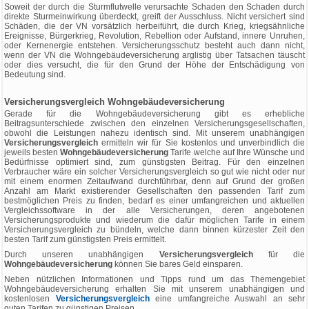
Soweit der durch die Sturmflutwelle verursachte Schaden den Schaden durch
direkte Sturmeinwirkung überdeckt, greift der Ausschluss. Nicht versichert sind
Schäden, die der VN vorsätzlich herbeiführt, die durch Krieg, kriegsähnliche
Ereignisse, Bürgerkrieg, Revolution, Rebellion oder Aufstand, innere Unruhen,
oder Kernenergie entstehen. Versicherungsschutz besteht auch dann nicht,
wenn der VN die Wohngebäudeversicherung arglistig über Tatsachen täuscht
oder dies versucht, die für den Grund der Höhe der Entschädigung von
Bedeutung sind.
Versicherungsvergleich Wohngebäudeversicherung
Gerade für die Wohngebäudeversicherung gibt es erhebliche
Beitragsunterschiede zwischen den einzelnen Versicherungsgesellschaften,
obwohl die Leistungen nahezu identisch sind. Mit unserem unabhängigen
Versicherungsvergleich
ermitteln wir für Sie kostenlos und unverbindlich die
jeweils besten
Wohngebäudeversicherung
Tarife welche auf Ihre Wünsche und
Bedürfnisse optimiert sind, zum günstigsten Beitrag. Für den einzelnen
Verbraucher wäre ein solcher Versicherungsvergleich so gut wie nicht oder nur
mit einem enormen Zeitaufwand durchführbar, denn auf Grund der großen
Anzahl am Markt existierender Gesellschaften den passenden Tarif zum
bestmöglichen Preis zu finden, bedarf es einer umfangreichen und aktuellen
Vergleichssoftware in der alle Versicherungen, deren angebotenen
Versicherungsprodukte und wiederum die dafür möglichen Tarife in einem
Versicherungsvergleich zu bündeln, welche dann binnen kürzester Zeit den
besten Tarif zum günstigsten Preis ermittelt.
Durch unseren unabhängigen
Versicherungsvergleich
für die
Wohngebäudeversicherung
können Sie bares Geld einsparen.
Neben nützlichen Informationen und Tipps rund um das Themengebiet
Wohngebäudeversicherung erhalten Sie mit unserem unabhängigen und
kostenlosen
Versicherungsvergleich
eine umfangreiche Auswahl an sehr
guten Tarifen zu günstigen Preisen.