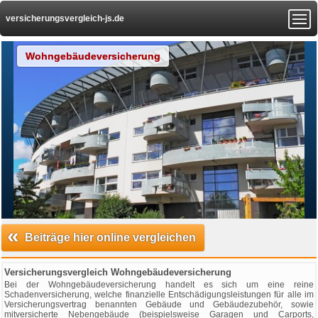
versicherungsvergleich-js.de
Wohngebäudeversicherung
«
Beiträge hier online vergleichen
Versicherungsvergleich Wohngebäudeversicherung
Bei der Wohngebäudeversicherung handelt es sich um eine reine
Schadenversicherung, welche finanzielle Entschädigungsleistungen für alle im
Versicherungsvertrag benannten Gebäude und Gebäudezubehör, sowie
mitversicherte Nebengebäude (beispielsweise Garagen und Carports,