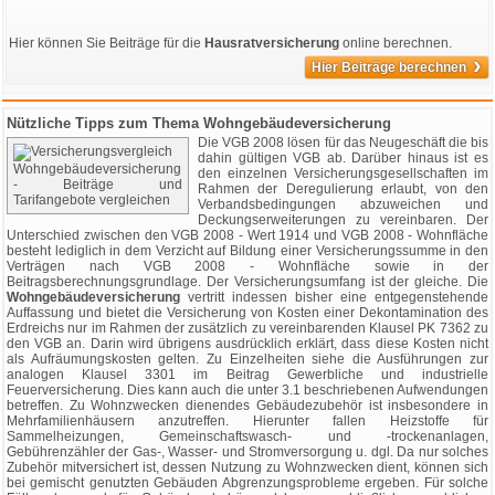
Hier können Sie Beiträge für die
Hausratversicherung
online berechnen.
›
Hier Beiträge berechnen
Nützliche Tipps zum Thema Wohngebäudeversicherung
Die VGB 2008 lösen für das Neugeschäft die bis
dahin gültigen VGB ab. Darüber hinaus ist es
den einzelnen Versicherungsgesellschaften im
Rahmen der Deregulierung erlaubt, von den
Verbandsbedingungen abzuweichen und
Deckungserweiterungen zu vereinbaren. Der
Unterschied zwischen den VGB 2008 - Wert 1914 und VGB 2008 - Wohnfläche
besteht lediglich in dem Verzicht auf Bildung einer Versicherungssumme in den
Verträgen nach VGB 2008 - Wohnfläche sowie in der
Beitragsberechnungsgrundlage. Der Versicherungsumfang ist der gleiche. Die
Wohngebäudeversicherung
vertritt indessen bisher eine entgegenstehende
Auffassung und bietet die Versicherung von Kosten einer Dekontamination des
Erdreichs nur im Rahmen der zusätzlich zu vereinbarenden Klausel PK 7362 zu
den VGB an. Darin wird übrigens ausdrücklich erklärt, dass diese Kosten nicht
als Aufräumungskosten gelten. Zu Einzelheiten siehe die Ausführungen zur
analogen Klausel 3301 im Beitrag Gewerbliche und industrielle
Feuerversicherung. Dies kann auch die unter 3.1 beschriebenen Aufwendungen
betreffen. Zu Wohnzwecken dienendes Gebäudezubehör ist insbesondere in
Mehrfamilienhäusern anzutreffen. Hierunter fallen Heizstoffe für
Sammelheizungen, Gemeinschaftswasch- und -trockenanlagen,
Gebührenzähler der Gas-, Wasser- und Stromversorgung u. dgl. Da nur solches
Zubehör mitversichert ist, dessen Nutzung zu Wohnzwecken dient, können sich
bei gemischt genutzten Gebäuden Abgrenzungsprobleme ergeben. Für solche