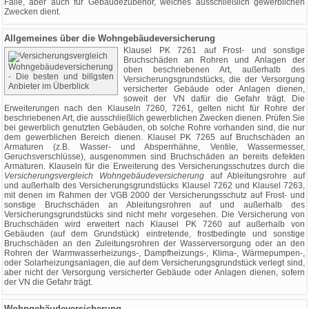
Fälle, aber auch für Gebäudezubehör, welches ausschließlich gewerblichen
Zwecken dient.
Allgemeines über die Wohngebäudeversicherung
Klausel PK 7261 auf Frost- und sonstige
Bruchschäden an Rohren und Anlagen der
oben beschriebenen Art, außerhalb des
Versicherungsgrundstücks, die der Versorgung
versicherter Gebäude oder Anlagen dienen,
soweit der VN dafür die Gefahr trägt. Die
Erweiterungen nach den Klauseln 7260, 7261, gelten nicht für Rohre der
beschriebenen Art, die ausschließlich gewerblichen Zwecken dienen. Prüfen Sie
bei gewerblich genutzten Gebäuden, ob solche Rohre vorhanden sind, die nur
dem gewerblichen Bereich dienen. Klausel PK 7265 auf Bruchschäden an
Armaturen (z.B. Wasser- und Absperrhähne, Ventile, Wassermesser,
Geruchsverschlüsse), ausgenommen sind Bruchschäden an bereits defekten
Armaturen. Klauseln für die Erweiterung des Versicherungsschutzes durch die
Versicherungsvergleich Wohngebäudeversicherung
auf Ableitungsrohre auf
und außerhalb des Versicherungsgrundstücks Klausel 7262 und Klausel 7263,
mit denen im Rahmen der VGB 2000 der Versicherungsschutz auf Frost- und
sonstige Bruchschäden an Ableitungsrohren auf und außerhalb des
Versicherungsgrundstücks sind nicht mehr vorgesehen. Die Versicherung von
Bruchschäden wird erweitert nach Klausel PK 7260 auf außerhalb von
Gebäuden (auf dem Grundstück) eintretende, frostbedingte und sonstige
Bruchschäden an den Zuleitungsrohren der Wasserversorgung oder an den
Rohren der Warmwasserheizungs-, Dampfheizungs-, Klima-, Wärmepumpen-,
oder Solarheizungsanlagen, die auf dem Versicherungsgrundstück verlegt sind,
aber nicht der Versorgung versicherter Gebäude oder Anlagen dienen, sofern
der VN die Gefahr trägt.
Wohngebäudeversicherung