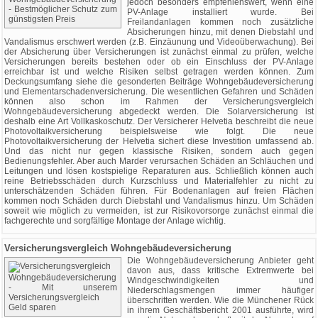
jedoch besonders empfehlenswert, wenn eine
PV-Anlage installiert wurde. Bei
Freilandanlagen kommen noch zusätzliche
Absicherungen hinzu, mit denen Diebstahl und
Vandalismus erschwert werden (z.B. Einzäunung und Videoüberwachung). Bei
der Absicherung über Versicherungen ist zunächst einmal zu prüfen, welche
Versicherungen bereits bestehen oder ob ein Einschluss der PV-Anlage
erreichbar ist und welche Risiken selbst getragen werden können. Zum
Deckungsumfang siehe die gesonderten Beiträge Wohngebäudeversicherung
und Elementarschadenversicherung. Die wesentlichen Gefahren und Schäden
können also schon im Rahmen der Versicherungsvergleich
Wohngebäudeversicherung abgedeckt werden. Die Solarversicherung ist
deshalb eine Art Vollkaskoschutz. Der Versicherer Helvetia beschreibt die neue
Photovoltaikversicherung beispielsweise wie folgt. Die neue
Photovoltaikversicherung der Helvetia sichert diese Investition umfassend ab.
Und das nicht nur gegen klassische Risiken, sondern auch gegen
Bedienungsfehler. Aber auch Marder verursachen Schäden an Schläuchen und
Leitungen und lösen kostspielige Reparaturen aus. Schließlich können auch
reine Betriebsschäden durch Kurzschluss und Materialfehler zu nicht zu
unterschätzenden Schäden führen. Für Bodenanlagen auf freien Flächen
kommen noch Schäden durch Diebstahl und Vandalismus hinzu. Um Schäden
soweit wie möglich zu vermeiden, ist zur Risikovorsorge zunächst einmal die
fachgerechte und sorgfältige Montage der Anlage wichtig.
Versicherungsvergleich Wohngebäudeversicherung
Die Wohngebäudeversicherung Anbieter geht
davon aus, dass kritische Extremwerte bei
Windgeschwindigkeiten und
Niederschlagsmengen immer häufiger
überschritten werden. Wie die Münchener Rück
in ihrem Geschäftsbericht 2001 ausführte, wird