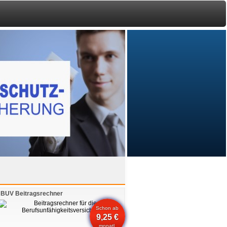
BUV Beitragsrechner
Schon ab
9,25 €
monatl.