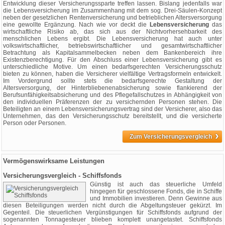
Entwicklung dieser Versicherungssparte treffen lassen. Bislang jedenfalls war
die Lebensversicherung im Zusammenhang mit dem sog. Drei-Säulen-Konzept
neben der gesetzlichen Rentenversicherung und betrieblichen Altersversorgung
eine gewollte Ergänzung. Nach wie vor deckt die
Lebensversicherung
das
wirtschaftliche Risiko ab, das sich aus der Nichtvorhersehbarkeit des
menschlichen Lebens ergibt. Die Lebensversicherung hat auch unter
volkswirtschaftlicher, betriebswirtschaftlicher und gesamtwirtschaftlicher
Betrachtung als Kapitalsammelbecken neben dem Bankenbereich ihre
Existenzberechtigung. Für den Abschluss einer Lebensversicherung gibt es
unterschiedliche Motive. Um einen bedarfsgerechten Versicherungsschutz
bieten zu können, haben die Versicherer vielfältige Vertragsformeln entwickelt.
Im Vordergrund sollte stets die bedarfsgerechte Gestaltung der
Altersversorgung, der Hinterbliebenenabsicherung sowie flankierend der
Berufsunfähigkeitsabsicherung und des Pflegefallschutzes in Abhängigkeit von
den individuellen Präferenzen der zu versichernden Personen stehen. Die
Beteiligten an einem Lebensversicherungsvertrag sind der Versicherer, also das
Unternehmen, das den Versicherungsschutz bereitstellt, und die versicherte
Person oder Personen.
›
Zum Versicherungsvergleich
Vermögenswirksame Leistungen
Versicherungsvergleich - Schiffsfonds
Günstig ist auch das steuerliche Umfeld
hingegen für geschlossene Fonds, die in Schiffe
und Immobilien investieren. Denn Gewinne aus
diesen Beteiligungen werden nicht durch die Abgeltungsteuer gekürzt. Im
Gegenteil. Die steuerlichen Vergünstigungen für Schiffsfonds aufgrund der
sogenannten Tonnagesteuer blieben komplett unangetastet. Schiffsfonds