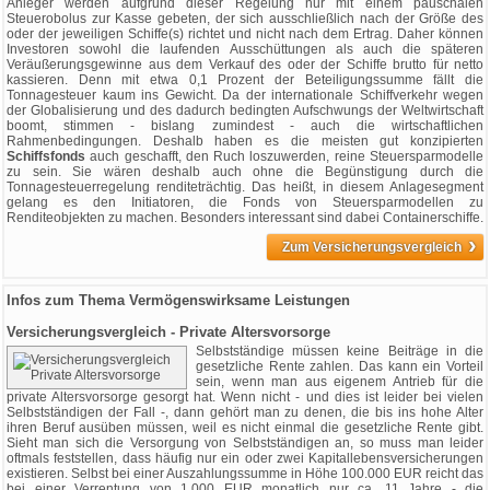
Anleger werden aufgrund dieser Regelung nur mit einem pauschalen
Steuerobolus zur Kasse gebeten, der sich ausschließlich nach der Größe des
oder der jeweiligen Schiffe(s) richtet und nicht nach dem Ertrag. Daher können
Investoren sowohl die laufenden Ausschüttungen als auch die späteren
Veräußerungsgewinne aus dem Verkauf des oder der Schiffe brutto für netto
kassieren. Denn mit etwa 0,1 Prozent der Beteiligungssumme fällt die
Tonnagesteuer kaum ins Gewicht. Da der internationale Schiffverkehr wegen
der Globalisierung und des dadurch bedingten Aufschwungs der Weltwirtschaft
boomt, stimmen - bislang zumindest - auch die wirtschaftlichen
Rahmenbedingungen. Deshalb haben es die meisten gut konzipierten
Schiffsfonds
auch geschafft, den Ruch loszuwerden, reine Steuersparmodelle
zu sein. Sie wären deshalb auch ohne die Begünstigung durch die
Tonnagesteuerregelung renditeträchtig. Das heißt, in diesem Anlagesegment
gelang es den Initiatoren, die Fonds von Steuersparmodellen zu
Renditeobjekten zu machen. Besonders interessant sind dabei Containerschiffe.
›
Zum Versicherungsvergleich
Infos zum Thema Vermögenswirksame Leistungen
Versicherungsvergleich - Private Altersvorsorge
Selbstständige müssen keine Beiträge in die
gesetzliche Rente zahlen. Das kann ein Vorteil
sein, wenn man aus eigenem Antrieb für die
private Altersvorsorge gesorgt hat. Wenn nicht - und dies ist leider bei vielen
Selbstständigen der Fall -, dann gehört man zu denen, die bis ins hohe Alter
ihren Beruf ausüben müssen, weil es nicht einmal die gesetzliche Rente gibt.
Sieht man sich die Versorgung von Selbstständigen an, so muss man leider
oftmals feststellen, dass häufig nur ein oder zwei Kapitallebensversicherungen
existieren. Selbst bei einer Auszahlungssumme in Höhe 100.000 EUR reicht das
bei einer Verrentung von 1.000 EUR monatlich nur ca. 11 Jahre - die