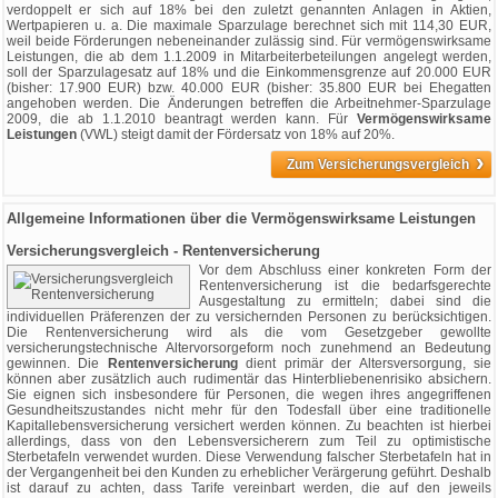
verdoppelt er sich auf 18% bei den zuletzt genannten Anlagen in Aktien,
Wertpapieren u. a. Die maximale Sparzulage berechnet sich mit 114,30 EUR,
weil beide Förderungen nebeneinander zulässig sind. Für vermögenswirksame
Leistungen, die ab dem 1.1.2009 in Mitarbeiterbeteilungen angelegt werden,
soll der Sparzulagesatz auf 18% und die Einkommensgrenze auf 20.000 EUR
(bisher: 17.900 EUR) bzw. 40.000 EUR (bisher: 35.800 EUR bei Ehegatten
angehoben werden. Die Änderungen betreffen die Arbeitnehmer-Sparzulage
2009, die ab 1.1.2010 beantragt werden kann. Für
Vermögenswirksame
Leistungen
(VWL) steigt damit der Fördersatz von 18% auf 20%.
›
Zum Versicherungsvergleich
Allgemeine Informationen über die Vermögenswirksame Leistungen
Versicherungsvergleich - Rentenversicherung
Vor dem Abschluss einer konkreten Form der
Rentenversicherung ist die bedarfsgerechte
Ausgestaltung zu ermitteln; dabei sind die
individuellen Präferenzen der zu versichernden Personen zu berücksichtigen.
Die Rentenversicherung wird als die vom Gesetzgeber gewollte
versicherungstechnische Altervorsorgeform noch zunehmend an Bedeutung
gewinnen. Die
Rentenversicherung
dient primär der Altersversorgung, sie
können aber zusätzlich auch rudimentär das Hinterbliebenenrisiko absichern.
Sie eignen sich insbesondere für Personen, die wegen ihres angegriffenen
Gesundheitszustandes nicht mehr für den Todesfall über eine traditionelle
Kapitallebensversicherung versichert werden können. Zu beachten ist hierbei
allerdings, dass von den Lebensversicherern zum Teil zu optimistische
Sterbetafeln verwendet wurden. Diese Verwendung falscher Sterbetafeln hat in
der Vergangenheit bei den Kunden zu erheblicher Verärgerung geführt. Deshalb
ist darauf zu achten, dass Tarife vereinbart werden, die auf den jeweils