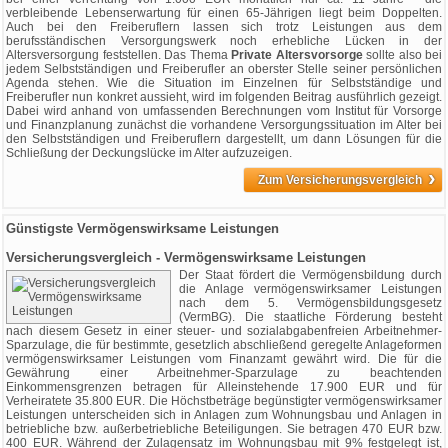
verbleibende Lebenserwartung für einen 65-Jährigen liegt beim Doppelten.
Auch bei den Freiberuflern lassen sich trotz Leistungen aus dem
berufsständischen Versorgungswerk noch erhebliche Lücken in der
Altersversorgung feststellen. Das Thema
Private Altersvorsorge
sollte also bei
jedem Selbstständigen und Freiberufler an oberster Stelle seiner persönlichen
Agenda stehen. Wie die Situation im Einzelnen für Selbstständige und
Freiberufler nun konkret aussieht, wird im folgenden Beitrag ausführlich gezeigt.
Dabei wird anhand von umfassenden Berechnungen vom Institut für Vorsorge
und Finanzplanung zunächst die vorhandene Versorgungssituation im Alter bei
den Selbstständigen und Freiberuflern dargestellt, um dann Lösungen für die
Schließung der Deckungslücke im Alter aufzuzeigen.
›
Zum Versicherungsvergleich
Günstigste Vermögenswirksame Leistungen
Versicherungsvergleich - Vermögenswirksame Leistungen
Der Staat fördert die Vermögensbildung durch
die Anlage vermögenswirksamer Leistungen
nach dem 5. Vermögensbildungsgesetz
(VermBG). Die staatliche Förderung besteht
nach diesem Gesetz in einer steuer- und sozialabgabenfreien Arbeitnehmer-
Sparzulage, die für bestimmte, gesetzlich abschließend geregelte Anlageformen
vermögenswirksamer Leistungen vom Finanzamt gewährt wird. Die für die
Gewährung einer Arbeitnehmer-Sparzulage zu beachtenden
Einkommensgrenzen betragen für Alleinstehende 17.900 EUR und für
Verheiratete 35.800 EUR. Die Höchstbeträge begünstigter vermögenswirksamer
Leistungen unterscheiden sich in Anlagen zum Wohnungsbau und Anlagen in
betriebliche bzw. außerbetriebliche Beteiligungen. Sie betragen 470 EUR bzw.
400 EUR. Während der Zulagensatz im Wohnungsbau mit 9% festgelegt ist,