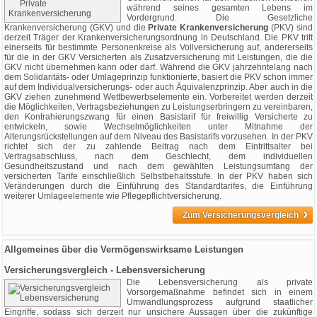
während seines gesamten Lebens im
Vordergrund. Die Gesetzliche
Krankenversicherung (GKV) und die
Private Krankenversicherung
(PKV) sind
derzeit Träger der Krankenversicherungsordnung in Deutschland. Die PKV tritt
einerseits für bestimmte Personenkreise als Vollversicherung auf, andererseits
für die in der GKV Versicherten als Zusatzversicherung mit Leistungen, die die
GKV nicht übernehmen kann oder darf. Während die GKV jahrzehntelang nach
dem Solidaritäts- oder Umlageprinzip funktionierte, basiert die PKV schon immer
auf dem Individualversicherungs- oder auch Äquivalenzprinzip. Aber auch in die
GKV ziehen zunehmend Wettbewerbselemente ein. Vorbereitet werden derzeit
die Möglichkeiten, Vertragsbeziehungen zu Leistungserbringern zu vereinbaren,
den Kontrahierungszwang für einen Basistarif für freiwillig Versicherte zu
entwickeln, sowie Wechselmöglichkeiten unter Mitnahme der
Alterungsrückstellungen auf dem Niveau des Basistarifs vorzusehen. In der PKV
richtet sich der zu zahlende Beitrag nach dem Eintrittsalter bei
Vertragsabschluss, nach dem Geschlecht, dem individuellen
Gesundheitszustand und nach dem gewählten Leistungsumfang der
versicherten Tarife einschließlich Selbstbehaltsstufe. In der PKV haben sich
Veränderungen durch die Einführung des Standardtarifes, die Einführung
weiterer Umlageelemente wie Pflegepflichtversicherung.
›
Zum Versicherungsvergleich
Allgemeines über die Vermögenswirksame Leistungen
Versicherungsvergleich - Lebensversicherung
Die Lebensversicherung als private
Vorsorgemaßnahme befindet sich in einem
Umwandlungsprozess aufgrund staatlicher
Eingriffe, sodass sich derzeit nur unsichere Aussagen über die zukünftige